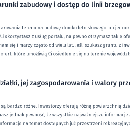
arunki zabudowy i dostęp do linii brzego
odarowania terenu na budowę domku letniskowego lub jedno
li skorzystasz z usług portalu, na pewno otrzymasz takie ofe
nam się i marzy często od wielu lat. Jeśli szukasz gruntu z i
g ofert, które umożliwią Ci osiedlenie się na terenie wojewó
iałki, jej zagospodarowania i walory pr
, są bardzo różne. Inwestorzy oferują różną powierzchnią dzi
 masz jednak pewność, że wszystkie najważniejsze informacje
formacje na temat dostępnych już przestrzeni rekreacyjnych,