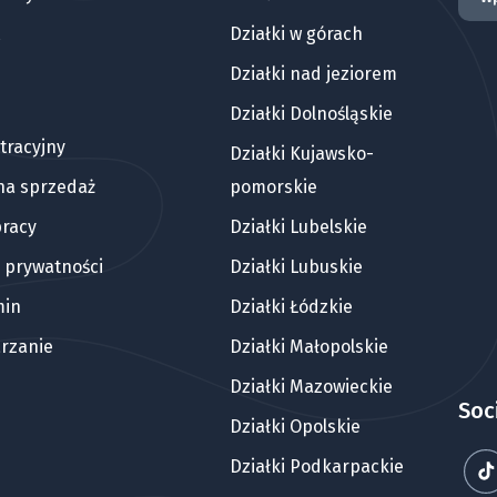
Działki w górach
Działki nad jeziorem
Działki Dolnośląskie
tracyjny
Działki Kujawsko-
 na sprzedaż
pomorskie
pracy
Działki Lubelskie
a prywatności
Działki Lubuskie
min
Działki Łódzkie
rzanie
Działki Małopolskie
Działki Mazowieckie
Soc
Działki Opolskie
Działki Podkarpackie