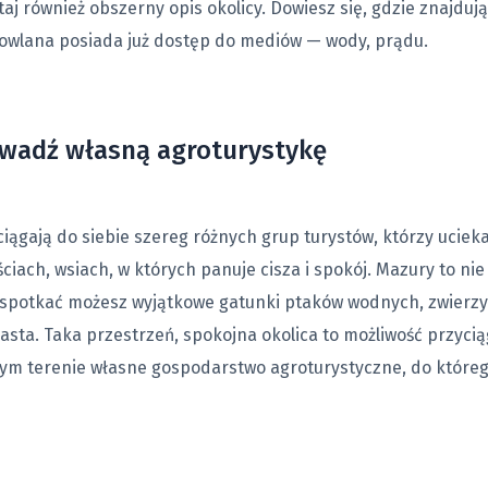
 również obszerny opis okolicy. Dowiesz się, gdzie znajdują s
dowlana posiada już dostęp do mediów — wody, prądu.
owadź własną agroturystykę
ągają do siebie szereg różnych grup turystów, którzy uciekają
iach, wsiach, w których panuje cisza i spokój. Mazury to nie 
h spotkać możesz wyjątkowe gatunki ptaków wodnych, zwierzyn
sta. Taka przestrzeń, spokojna okolica to możliwość przycią
nym terenie własne gospodarstwo agroturystyczne, do któreg