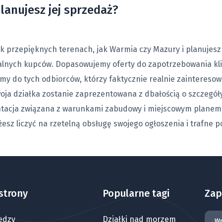
lanujesz jej sprzedaż?
ak przepięknych terenach, jak Warmia czy Mazury i planujesz 
lnych kupców. Dopasowujemy oferty do zapotrzebowania klie
iamy do tych odbiorców, którzy faktycznie realnie zaintereso
oja działka zostanie zaprezentowana z dbałością o szczegóły
ntacja związana z warunkami zabudowy i miejscowym plane
ożesz liczyć na rzetelną obsługę swojego ogłoszenia i trafn
strony
Popularne tagi
Zap
edzy
Działki nad morzem