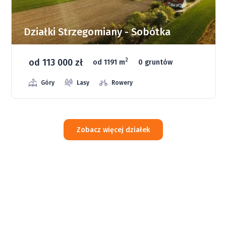
Działki Strzegomiany - Sobótka
od 113 000 zł
2
od 1191 m
0 gruntów
Góry
Lasy
Rowery
Zobacz więcej działek