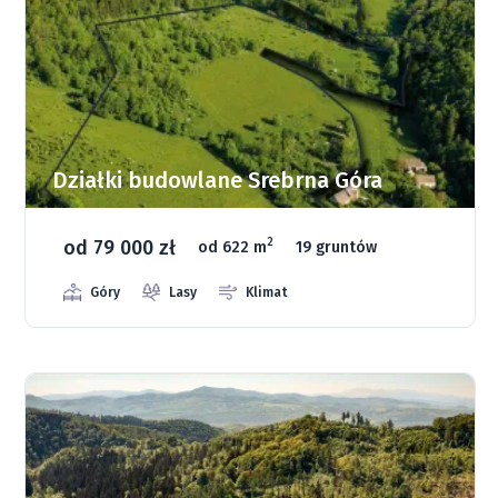
Działki budowlane Srebrna Góra
od 79 000 zł
2
od 622 m
19 gruntów
Góry
Lasy
Klimat