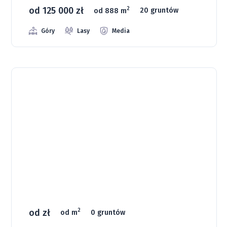
od 125 000 zł
2
od 888 m
20 gruntów
Góry
Lasy
Media
Osada Jelenia Góra
od zł
2
od m
0 gruntów