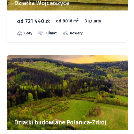
Działka Wojcieszyce
od 721 440 zł
2
od 8016 m
3 grunty
Góry
Klimat
Rowery
Działki budowlane Polanica-Zdrój