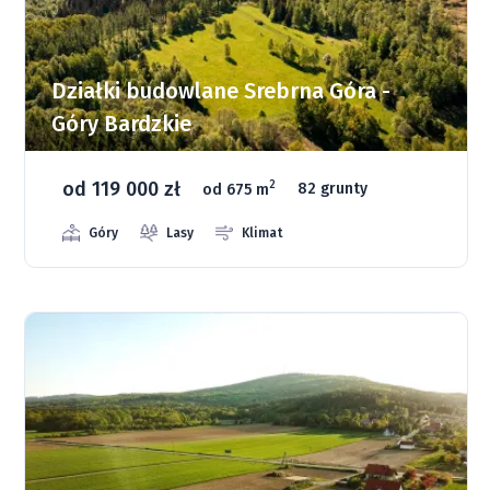
Działki budowlane Srebrna Góra -
Góry Bardzkie
od 119 000 zł
2
od 675 m
82 grunty
Góry
Lasy
Klimat