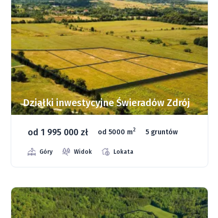
Działki inwestycyjne Świeradów Zdrój
od 1 995 000 zł
2
od 5000 m
5 gruntów
Góry
Widok
Lokata