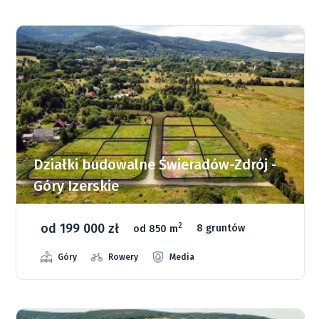
Działki budowalne Świeradów-Zdrój -
Góry Izerskie
od 199 000 zł
2
od 850 m
8 gruntów
Góry
Rowery
Media