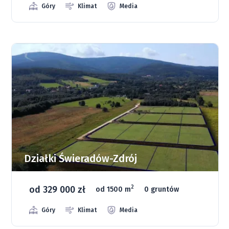
Góry
Klimat
Media
Działki Świeradów-Zdrój
od 329 000 zł
2
od 1500 m
0 gruntów
Góry
Klimat
Media