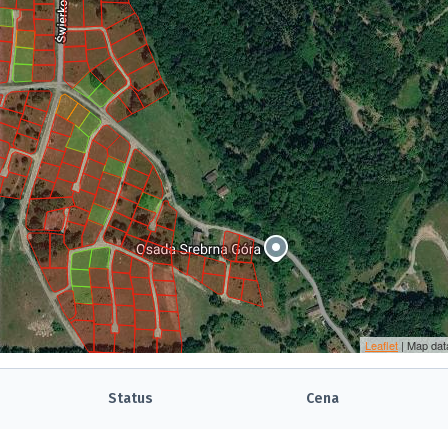
Leaflet
| Map dat
Status
Cena