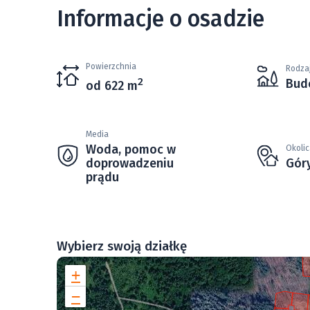
Informacje o osadzie
Powierzchnia
Rodzaj
2
Bud
od 622 m
Media
Woda, pomoc w
Okolic
doprowadzeniu
Gór
prądu
Wybierz swoją działkę
+
−