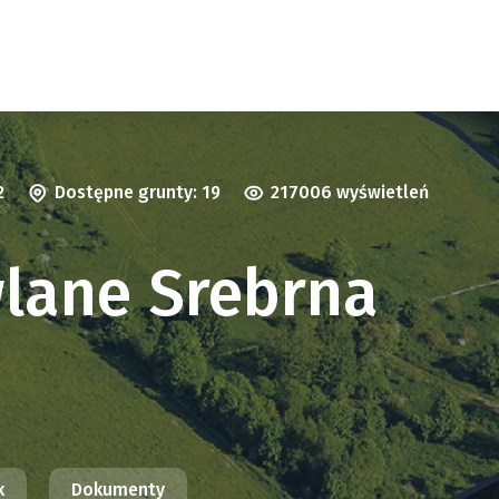
2
Dostępne grunty: 19
217006 wyświetleń
wlane Srebrna
k
Dokumenty