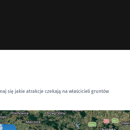
179 000 zł
Zarezerwowana
od
60 000 zł
Sprzedana
od
199 000 zł
Sprzedana
od
139 000 zł
Sprzedana
od
aj się jakie atrakcje czekają na właścicieli gruntów
179 000 zł
Sprzedana
od
199 000 zł
Sprzedana
od