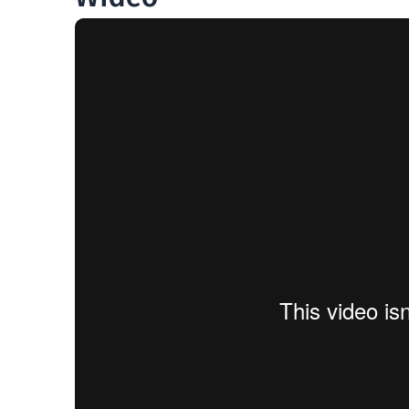
2
Działka 54/58
903 m
2
Działka 62/83
874 m
2
Działka 62/38
670 m
2
Działka 62/36
716 m
2
Działka 54/37
734 m
2
Działka 62/37
678 m