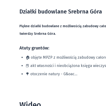
2
Działka 54/31
717 m
Działki budowlane Srebrna Góra
2
Działka 62/61
701 m
Piękne działki budowlane z możliwością zabudowy cało
twierdzy Srebrna Góra.
2
Działka 54/38
716 m
Atuty gruntów:
🏠 objęte MPZP z możliwością zabudowy całor
2
Działka 54/39
779 m
📕 akt własności i nieobciążona księga wieczy
🌳 otoczenie natury - G&oac...
2
Działka 62/70
674 m
2
Działka 54/60
741 m
Wideo