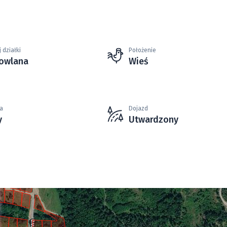
 działki
Położenie
owlana
Wieś
a
Dojazd
y
Utwardzony