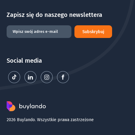
2
Działka 15
198 
1000 m
Dostępna
od
Zapisz się do naszego newslettera
Subskrybuj
2
Działka 14
205 
1036 m
Dostępna
od
2
Działka 13
212 
1073 m
Dostępna
od
Social media
2
Działka 11
267 
1349 m
Dostępna
od
2
Działka 10
221 
1121 m
Dostępna
od
2026 Buylando. Wszystkie prawa zastrzeżone
2
Działka 119
204 
1033 m
Dostępna
od