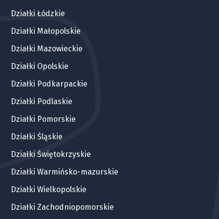
2
Działka 116
198 
Działki Łódzkie
1000 m
Dostępna
od
Działki Małopolskie
Działki Mazowieckie
2
Działka 86
246 
1246 m
Dostępna
od
Działki Opolskie
Działki Podkarpackie
2
Działka 118
204 
1033 m
Dostępna
od
Działki Podlaskie
Działki Pomorskie
2
Działka 6
225 
1075 m
Dostępna
od
Działki Śląskie
Działki Świętokrzyskie
2
Działka 17
246 
1246 m
Dostępna
od
Działki Warmińsko-mazurskie
Działki Wielkopolskie
2
Działka 16
198 
1002 m
Dostępna
od
Działki Zachodniopomorskie