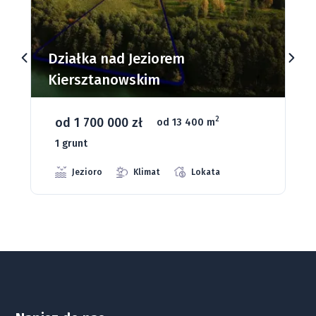
2
Działka 78
264 
1335 m
Dostępna
od
Działki budowlane nad Jeziorem
2
Działka 79
264 
1335 m
Dostępna
od
Dąbrowa Mała
od 93 280 zł
2
2
Działka 80
264 
od 1075 m
66 grunt
1335 m
Dostępna
od
Jeziora
Strefa ciszy
Media
2
Działka 81
264 
1335 m
Dostępna
od
2
Działka 82
264 
1335 m
Dostępna
od
2
Działka 18
198 
1000 m
Dostępna
od