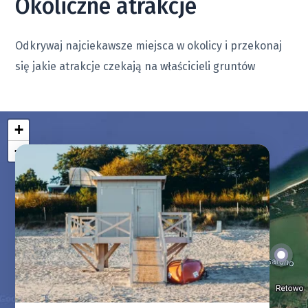
Okoliczne atrakcje
2
Działka 25
270 
1368 m
Dostępna
od
Odkrywaj najciekawsze miejsca w okolicy i przekonaj
się jakie atrakcje czekają na właścicieli gruntów
2
Działka 23
246 
1245 m
Dostępna
od
2
Działka 22
277 
1400 m
Dostępna
od
+
−
2
Działka 48
201 
1018 m
Dostępna
od
2
Działka 51
200 
1012 m
Dostępna
od
2
Działka 20
246 
1246 m
Dostępna
od