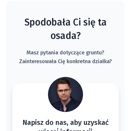
2
Działka 57
206 
1041 m
Dostępna
od
Spodobała Ci się ta
2
Działka 54
199 
1010 m
Dostępna
od
osada?
2
Działka 53
198 
1002 m
Dostępna
od
Masz pytania dotyczące gruntu?
Zainteresowała Cię konkretna działka?
2
Działka 21
277 
1400 m
Dostępna
od
2
Działka 32
223 
1240 m
Dostępna
od
2
Działka 19
270 
1366 m
Dostępna
od
Napisz do nas, aby uzyskać