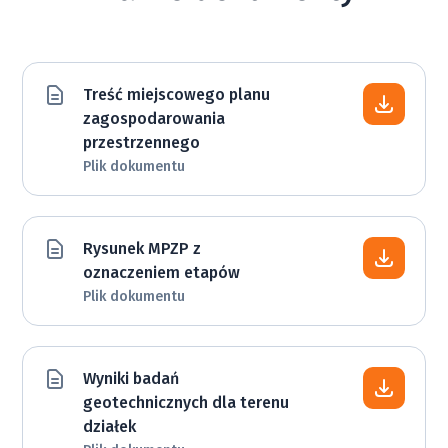
2
Działka 94
280 
1336 m
Dostępna
od
Treść miejscowego planu
zagospodarowania
2
Działka 55
198 
1000 m
Dostępna
od
przestrzennego
Plik dokumentu
2
Działka 50
198 
1000 m
Dostępna
od
Rysunek MPZP z
oznaczeniem etapów
2
Działka 74
270 
1364 m
Dostępna
od
Plik dokumentu
2
Działka 70
198 
1000 m
Dostępna
od
Wyniki badań
geotechnicznych dla terenu
działek
2
Działka 69
220 
1113 m
Dostępna
od