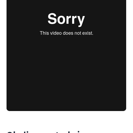
2
Działka 112
260 
1200 m
Dostępna
od
2
Działka 30
245 
1365 m
Dostępna
od
2
Działka 29
223 
1239 m
Dostępna
od
2
Działka 28
278 
1406 m
Dostępna
od
2
Działka 27
278 
1406 m
Dostępna
od
2
Działka 26
245 
1238 m
Dostępna
od