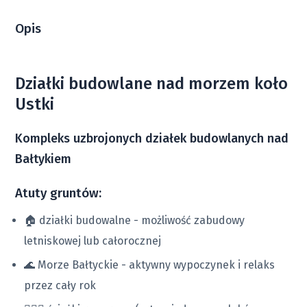
2
Działka 44
237 
1200 m
Dostępna
od
Opis
2
Działka 43
254 
1286 m
Dostępna
od
Działki budowlane nad morzem koło
Ustki
2
Działka 42
238 
1207 m
Dostępna
od
Kompleks uzbrojonych działek budowlanych nad
Bałtykiem
2
Działka 41
239 
1209 m
Dostępna
od
Atuty gruntów:
2
Działka 40
247 
1248 m
Dostępna
od
🏠 działki budowalne - możliwość zabudowy
letniskowej lub całorocznej
2
Działka 39
248 
1253 m
🌊 Morze Bałtyckie - aktywny wypoczynek i relaks
Dostępna
od
przez cały rok