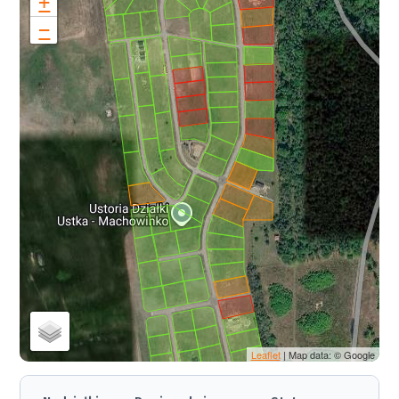
+
−
Leaflet
| Map data: © Google