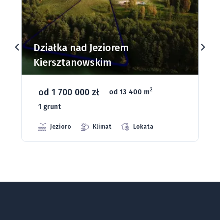
Działka nad Jeziorem
Kiersztanowskim
od 1 700 000 zł
2
od 13 400 m
1 grunt
Jezioro
Klimat
Lokata