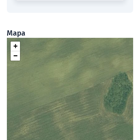
Mapa
+
−