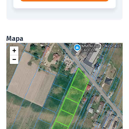
Mapa
+
−