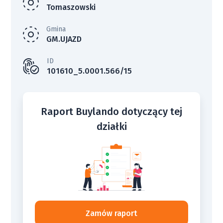
Tomaszowski
Gmina
GM.UJAZD
ID
101610_5.0001.566/15
Raport Buylando dotyczący tej
działki
Zamów raport