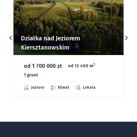
Działka nad Jeziorem
Kiersztanowskim
od 1 700 000 zł
2
od 13 400 m
1 grunt
Jezioro
Klimat
Lokata