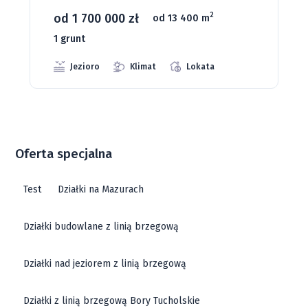
od 93 280 zł
2
od 1075 m
66 grunt
Jeziora
Strefa ciszy
Media
Oferta specjalna
Test
Działki na Mazurach
Działki budowlane z linią brzegową
Działki nad jeziorem z linią brzegową
Działki z linią brzegową Bory Tucholskie