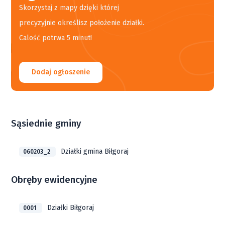
Skorzystaj z mapy dzięki której
precyzyjnie określisz położenie działki.
Calość potrwa 5 minut!
Dodaj ogłoszenie
Sąsiednie gminy
Działki gmina Biłgoraj
060203_2
Obręby ewidencyjne
Działki Biłgoraj
0001