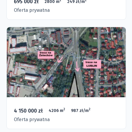
695 000 zł
2
2
2800 m
249 zł/m
Oferta prywatna
4 150 000 zł
2
2
4206 m
987 zł/m
Oferta prywatna