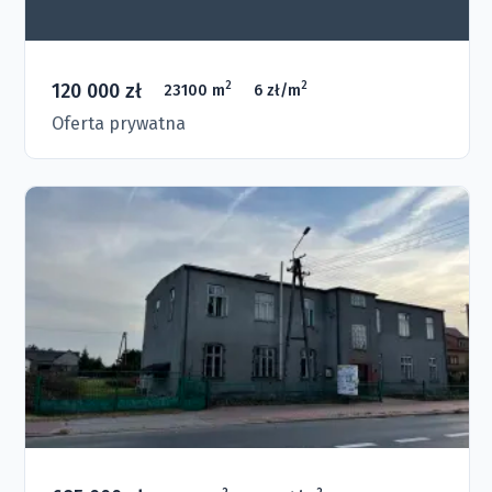
120 000 zł
2
2
23100 m
6 zł/m
Oferta prywatna