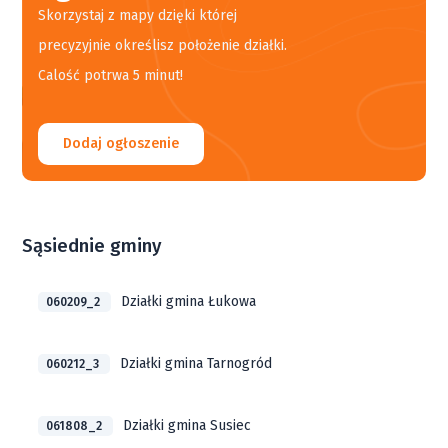
Skorzystaj z mapy dzięki której
precyzyjnie określisz położenie działki.
Calość potrwa 5 minut!
Dodaj ogłoszenie
Sąsiednie gminy
Działki gmina Łukowa
060209_2
Działki gmina Tarnogród
060212_3
Działki gmina Susiec
061808_2