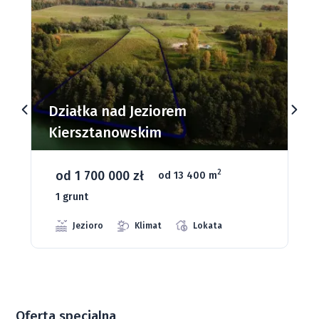
Działki budowlane nad Jeziorem
Dąbrowa Mała
od 93 280 zł
2
od 1075 m
66 grunt
Jeziora
Strefa ciszy
Media
Oferta specjalna