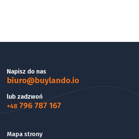
Napisz do nas
biuro@buylando.io
lub zadzwoń
796 787 167
+48
Mapa strony