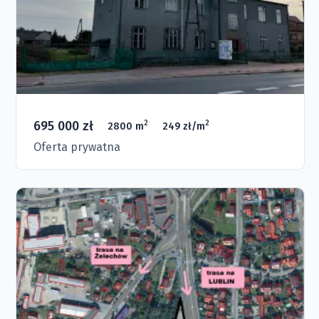
695 000 zł
2
2
2800 m
249 zł/m
Oferta prywatna