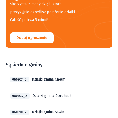
Skorzystaj z mapy dzięki której
precyzyjnie określisz położenie działki.
Calość potrwa 5 minut!
Dodaj ogłoszenie
Sąsiednie gminy
Działki gmina Chełm
060303_2
Działki gmina Dorohusk
060304_2
Działki gmina Sawin
060310_2