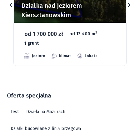
Działki budowlane nad Jeziorem
Dąbrowa Mała
od 93 280 zł
2
od 1075 m
66 grunt
Jeziora
Strefa ciszy
Media
Oferta specjalna
Test
Działki na Mazurach
Działki budowlane z linią brzegową