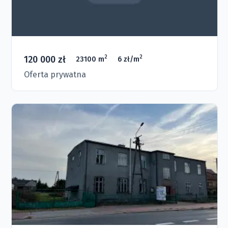
120 000 zł
2
2
23100 m
6 zł/m
Oferta prywatna