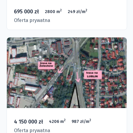
695 000 zł
2
2
2800 m
249 zł/m
Oferta prywatna
4 150 000 zł
2
2
4206 m
987 zł/m
Oferta prywatna