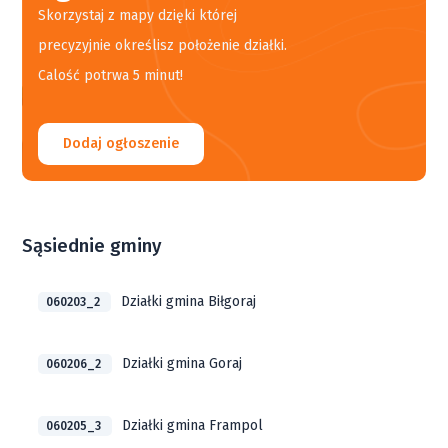
Skorzystaj z mapy dzięki której
precyzyjnie określisz położenie działki.
Calość potrwa 5 minut!
Dodaj ogłoszenie
Sąsiednie gminy
Działki gmina Biłgoraj
060203_2
Działki gmina Goraj
060206_2
Działki gmina Frampol
060205_3