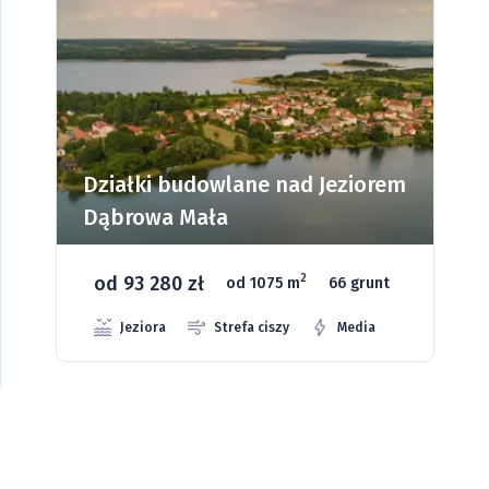
Działki budowlane nad Jeziorem
Dąbrowa Mała
od 93 280 zł
2
od 1075 m
66 grunt
Jeziora
Strefa ciszy
Media