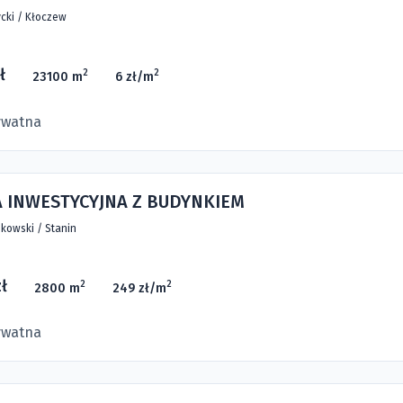
cki
/
Kłoczew
ł
2
2
23100 m
6 zł/m
ywatna
A INWESTYCYJNA Z BUDYNKIEM
kowski
/
Stanin
ł
2
2
2800 m
249 zł/m
ywatna