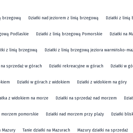
ią brzegową
Działki nad jeziorem z linią brzegową
Działki z lini
zegową Podlaskie
Działki z linią brzegową Pomorskie
Działki na M
ałki z linią brzegową
Działki z linią brzegową jeziora warmińsko-ma
i na sprzedaż w górach
Działki rekreacyjne w górach
Działki w g
okiem
Działki w górach z widokiem
Działki z widokiem na góry
ałka z widokiem na morze
Działki na sprzedaż nad morzem
Dzia
ad morzem pomorskie
Działki nad morzem przy plaży
Działki bli
m Mazury
Tanie działki na Mazurach
Mazury działki na sprzedaż