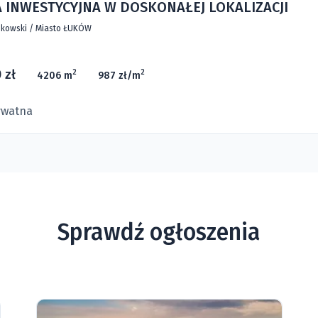
 INWESTYCYJNA W DOSKONAŁEJ LOKALIZACJI
kowski
/
Miasto ŁUKÓW
 zł
2
2
4206 m
987 zł/m
ywatna
Sprawdź ogłoszenia