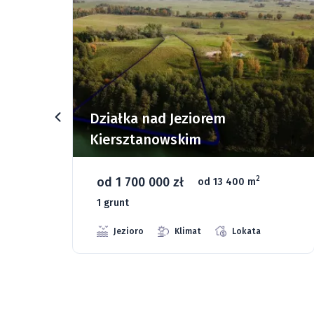
rz
Działka nad Jeziorem
Kiersztanowskim
od 1 700 000 zł
2
od 13 400 m
1 grunt
Jezioro
Klimat
Lokata