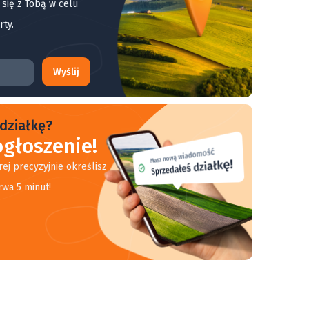
 się z Tobą w celu
rty.
Wyślij
działkę?
głoszenie!
rej precyzyjnie określisz
rwa 5 minut!