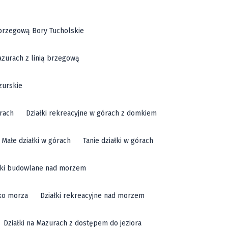
ą brzegową Bory Tucholskie
azurach z linią brzegową
zurskie
órach
Działki rekreacyjne w górach z domkiem
Małe działki w górach
Tanie działki w górach
łki budowlane nad morzem
sko morza
Działki rekreacyjne nad morzem
Działki na Mazurach z dostępem do jeziora