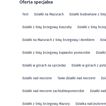
Oferta specjalna
Test
Działki na Mazurach
Działki budowlane z lin
Działki z linią brzegową Kaszuby
Działki z linią br
Działki na Mazurach z linią brzegową i domkiem
Dzi
Działki z linią brzegową kujawsko pomorskie
Działk
Działki w górach na sprzedaż
Działki w górach z pot
Działki nad morzem
Tanie działki nad morzem
Dzi
Działki nad morzem zachodniopomorskie
Działki n
Działki z linią brzegową Mazury
Działka nad jeziore