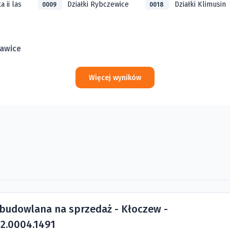
a ii las
Działki Rybczewice
Działki Klimusin
0009
0018
ławice
Więcej wyników
 budowlana na sprzedaż - Kłoczew -
2.0004.1491