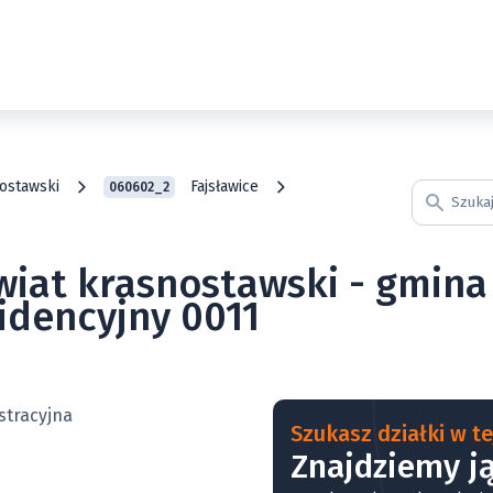
ostawski
Fajsławice
060602_2
wiat krasnostawski - gmina 
idencyjny 0011
Szukasz działki w tej
Znajdziemy ją