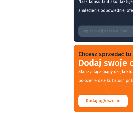
Nasz konsultant skontaktuje
znalezienia odpowiedniej ofe
Chcesz sprzedać tu 
Dodaj swoje o
Skorzystaj z mapy dzięki któ
położenie działki. Calość pot
Dodaj ogłoszenie