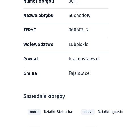
Numer obrębu
0011
Nazwa obrębu
Suchodoły
TERYT
060602_2
Województwo
Lubelskie
Powiat
krasnostawski
Gmina
Fajsławice
Sąsiednie obręby
Działki Bielecha
Działki Ignasin
0001
0004