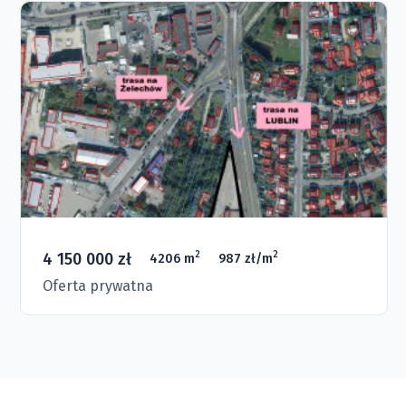
4 150 000 zł
2
2
4206 m
987 zł/m
Oferta prywatna