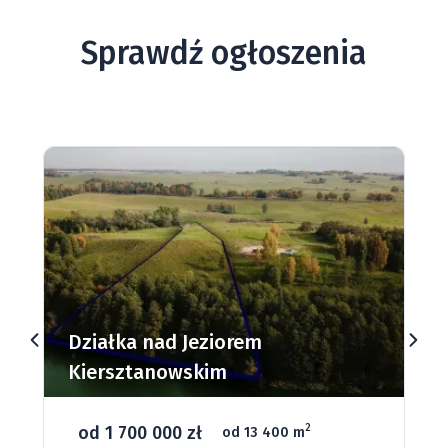
Sprawdź ogłoszenia
Działki budowlane nad Jeziorem
Dąbrowa Mała
od 93 280 zł
2
od 1075 m
66 grunt