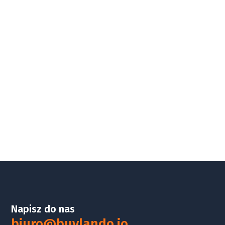
Napisz do nas
biuro@buylando.io