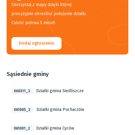
Skorzystaj z mapy dzięki której
precyzyjnie określisz położenie działki.
Calość potrwa 5 minut!
Dodaj ogłoszenie
Sąsiednie gminy
Działki gmina Siedliszcze
060311_3
Działki gmina Puchaczów
061005_2
Działki gmina Cyców
061001_2