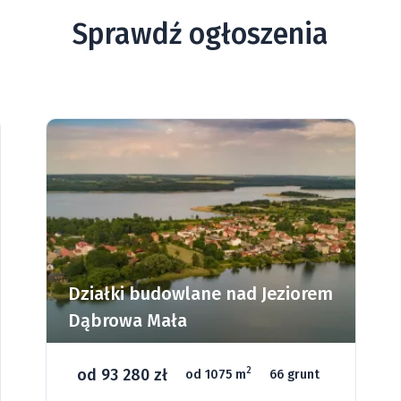
Sprawdź ogłoszenia
Działki budowlane nad Jeziorem
Dąbrowa Mała
od 93 280 zł
2
od 1075 m
66 grunt