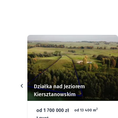
rz
Działka nad Jeziorem
Kiersztanowskim
od 1 700 000 zł
2
od 13 400 m