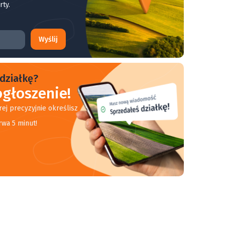
rty.
Wyślij
działkę?
głoszenie!
rej precyzyjnie określisz
rwa 5 minut!