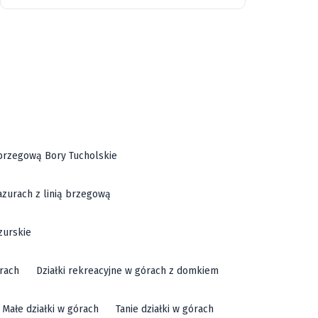
46
ą brzegową Bory Tucholskie
azurach z linią brzegową
zurskie
órach
Działki rekreacyjne w górach z domkiem
Małe działki w górach
Tanie działki w górach