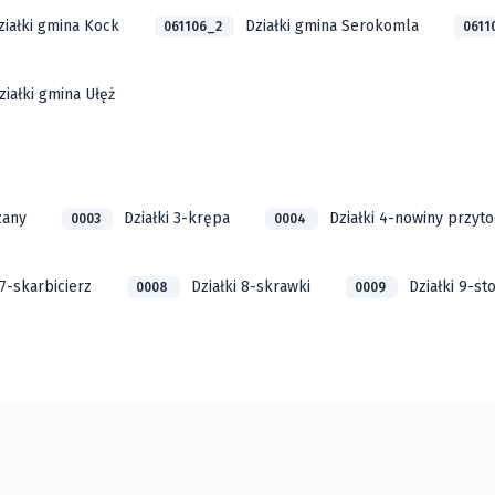
ziałki gmina Kock
Działki gmina Serokomla
061106_2
0611
ziałki gmina Ułęż
zany
Działki 3-krępa
Działki 4-nowiny przyto
0003
0004
 7-skarbicierz
Działki 8-skrawki
Działki 9-st
0008
0009