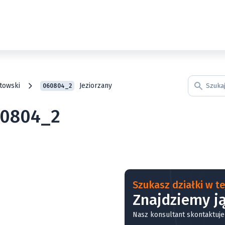
towski
Jeziorzany
060804_2
060804_2
Szukasz działki w tej
Znajdziemy ją
Nasz konsultant skontaktuje