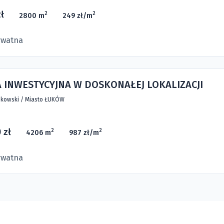
ł
2
2
2800 m
249 zł/m
ywatna
 INWESTYCYJNA W DOSKONAŁEJ LOKALIZACJI
kowski
/
Miasto ŁUKÓW
 zł
2
2
4206 m
987 zł/m
ywatna