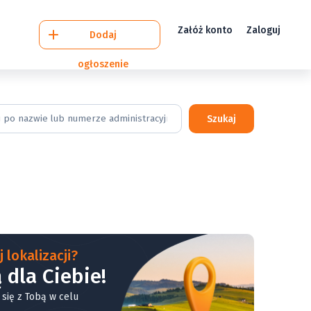
Załóż konto
Zaloguj
Dodaj
ogłoszenie
Szukaj
 lokalizacji?
 dla Ciebie!
 się z Tobą w celu