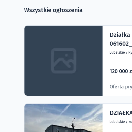
Wszystkie ogłoszenia
Działka
061602_
Lubelskie
/
Ry
120 000 z
Oferta pr
DZIAŁK
Lubelskie
/
Łu