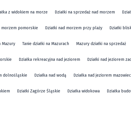
ałka z widokiem na morze
Działki na sprzedaż nad morzem
Dzia
ad morzem pomorskie
Działki nad morzem przy plaży
Działki bli
m Mazury
Tanie działki na Mazurach
Mazury działki na sprzedaż
orskie
Działka rekreacyjna nad jeziorem
Działki nad jeziorem z
em dolnośląskie
Działka nad wodą
Działka nad jeziorem mazowiec
mkiem
Działki Zagórze Śląskie
Działka widokowa
Działka bud