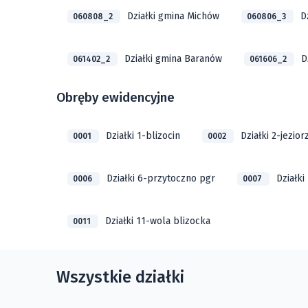
Działki gmina Michów
D
060808_2
060806_3
Działki gmina Baranów
D
061402_2
061606_2
Obręby ewidencyjne
Działki 1-blizocin
Działki 2-jezior
0001
0002
Działki 6-przytoczno pgr
Działki
0006
0007
Działki 11-wola blizocka
0011
Wszystkie działki