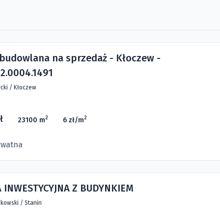
 budowlana na sprzedaż - Kłoczew -
2.0004.1491
cki
/
Kłoczew
ł
2
2
23100 m
6 zł/m
ywatna
A INWESTYCYJNA Z BUDYNKIEM
kowski
/
Stanin