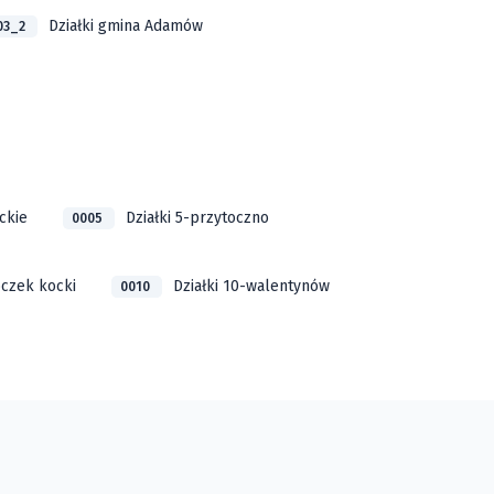
Działki gmina Adamów
03_2
ckie
Działki 5-przytoczno
0005
oczek kocki
Działki 10-walentynów
0010