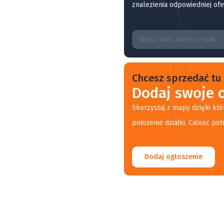
znalezienia odpowiedniej ofe
Chcesz sprzedać tu 
Dodaj swoje o
Skorzystaj z mapy dzięki któ
położenie działki. Calość pot
Dodaj ogłoszenie