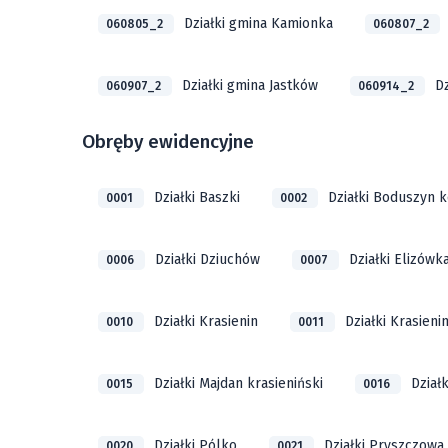
Działki gmina Kamionka
060805_2
060807_2
Działki gmina Jastków
D
060907_2
060914_2
Obręby ewidencyjne
Działki Baszki
Działki Boduszyn k
0001
0002
Działki Dziuchów
Działki Elizówk
0006
0007
Działki Krasienin
Działki Krasieni
0010
0011
Działki Majdan krasieniński
Dział
0015
0016
Działki Pólko
Działki Pryszczowa
0020
0021