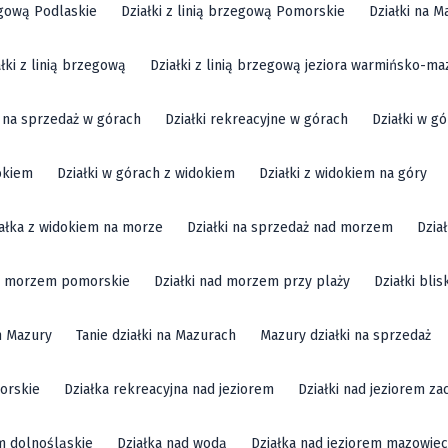
zegową Podlaskie
Działki z linią brzegową Pomorskie
Działki na M
ałki z linią brzegową
Działki z linią brzegową jeziora warmińsko-ma
i na sprzedaż w górach
Działki rekreacyjne w górach
Działki w g
okiem
Działki w górach z widokiem
Działki z widokiem na góry
ałka z widokiem na morze
Działki na sprzedaż nad morzem
Dzia
ad morzem pomorskie
Działki nad morzem przy plaży
Działki bli
m Mazury
Tanie działki na Mazurach
Mazury działki na sprzedaż
orskie
Działka rekreacyjna nad jeziorem
Działki nad jeziorem z
em dolnośląskie
Działka nad wodą
Działka nad jeziorem mazowiec