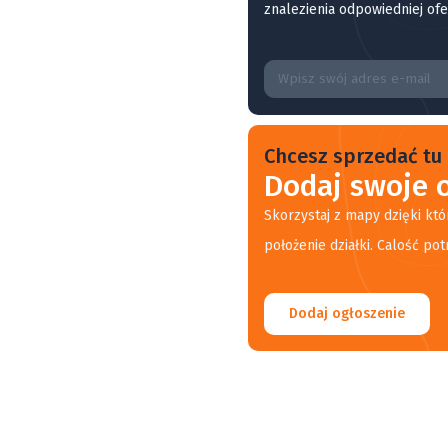
znalezienia odpowiedniej ofe
Chcesz sprzedać tu 
Dodaj swoje o
Skorzystaj z mapy dzięki któ
położenie działki. Calość pot
Dodaj ogłoszenie