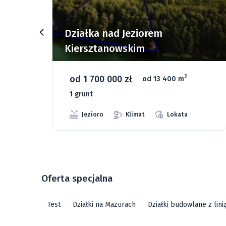
rz
Działka nad Jeziorem
Kiersztanowskim
od 1 700 000 zł
2
od 13 400 m
1 grunt
Jezioro
Klimat
Lokata
Oferta specjalna
Test
Działki na Mazurach
Działki budowlane z lin