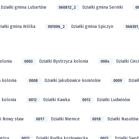
Działki gmina Lubartów
Działki gmina Serniki
060812_2
0
ziałki gmina Wólka
Działki gmina Spiczyn
061006_2
066301
olonia
Działki Bystrzyca kolonia
Działki Ciec
0003
0004
a kolonia
Działki Jakubowice konińskie
Dział
0008
0009
n kolonia
Działki Kawka
Działki Ludwinów
0012
0013
ki Nowy staw
Działki Niemce
Działki Nasutów
0017
0018
 góra
Działki Rudka kozłowiecka
Działki Swo
0022
0023