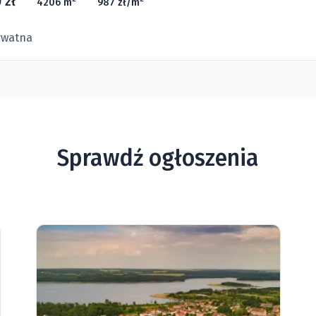
 zł
4206 m
987 zł/m
ywatna
Sprawdź ogłoszenia