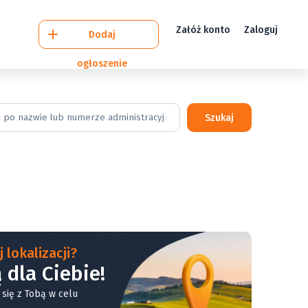
Załóż konto
Zaloguj
Dodaj
ogłoszenie
Szukaj
 lokalizacji?
 dla Ciebie!
 się z Tobą w celu