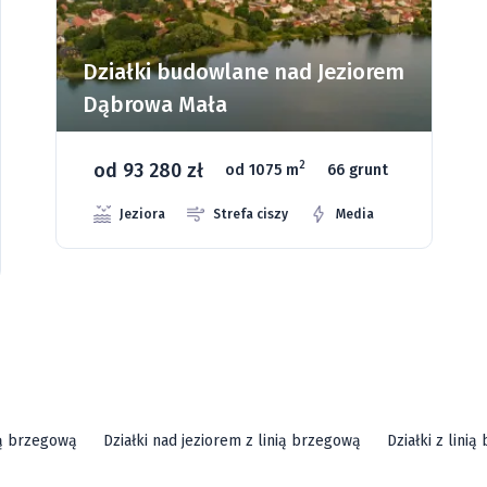
Działki budowlane nad Jeziorem
Dąbrowa Mała
od 93 280 zł
2
od 1075 m
66 grunt
Jeziora
Strefa ciszy
Media
ią brzegową
Działki nad jeziorem z linią brzegową
Działki z lini