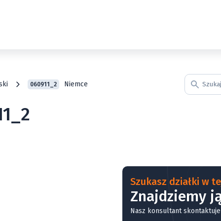
ski
Niemce
060911_2
11_2
Szukasz działki w tej
Znajdziemy ją
Nasz konsultant skontaktuje