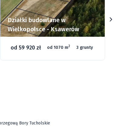
Działki budowlane w
Dz
Wielkopolsce - Ksawerów
Si
od 59 920 zł
o
2
od 1070 m
3 grunty
46
ą brzegową Bory Tucholskie