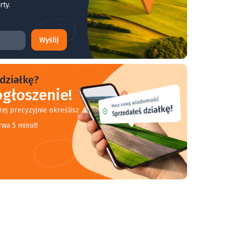
rty.
Wyślij
działkę?
głoszenie!
rej precyzyjnie określisz
rwa 5 minut!