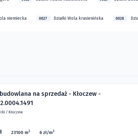
Wola niemiecka
Działki Wola krasienińska
Dzi
0027
0028
 budowlana na sprzedaż - Kłoczew -
2.0004.1491
cki
/
Kłoczew
ł
2
2
23100 m
6 zł/m