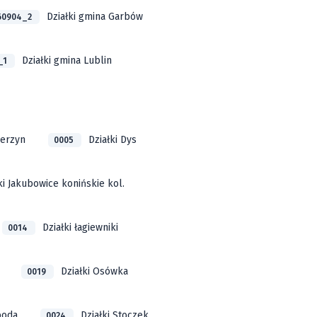
Działki gmina Garbów
60904_2
Działki gmina Lublin
_1
ierzyn
Działki Dys
0005
ki Jakubowice konińskie kol.
Działki łagiewniki
0014
Działki Osówka
0019
boda
Działki Stoczek
0024