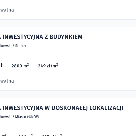
ywatna
A INWESTYCYJNA Z BUDYNKIEM
kowski
/
Stanin
ł
2
2
2800 m
249 zł/m
ywatna
 INWESTYCYJNA W DOSKONAŁEJ LOKALIZACJI
kowski
/
Miasto ŁUKÓW
2
2