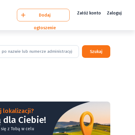
Załóż konto
Zaloguj
Dodaj
ogłoszenie
Szukaj
 lokalizacji?
 dla Ciebie!
 się z Tobą w celu