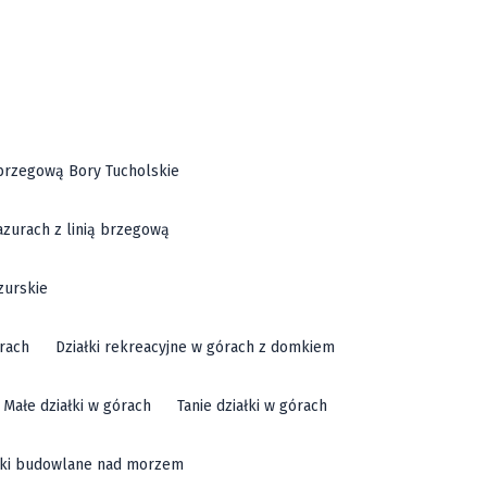
ą brzegową Bory Tucholskie
azurach z linią brzegową
zurskie
órach
Działki rekreacyjne w górach z domkiem
Małe działki w górach
Tanie działki w górach
łki budowlane nad morzem