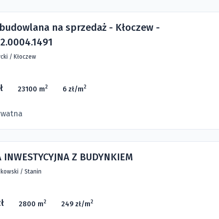
 budowlana na sprzedaż - Kłoczew -
2.0004.1491
cki
/
Kłoczew
ł
2
2
23100 m
6 zł/m
ywatna
A INWESTYCYJNA Z BUDYNKIEM
kowski
/
Stanin
ł
2
2
2800 m
249 zł/m