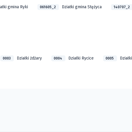
ałki gmina Ryki
Działki gmina Stężyca
061605_2
140707_2
Działki żdżary
Działki Rycice
Działk
0003
0004
0005