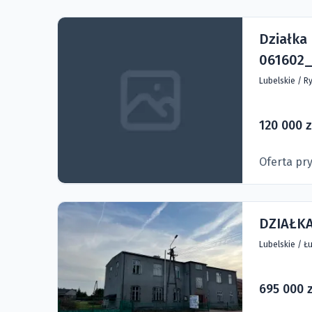
Działka
061602_
Lubelskie
/
Ry
120 000 z
Oferta pr
DZIAŁK
Lubelskie
/
Łu
695 000 z