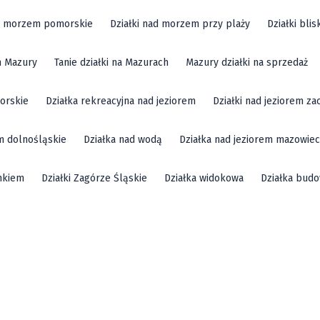
ad morzem pomorskie
Działki nad morzem przy plaży
Działki bli
m Mazury
Tanie działki na Mazurach
Mazury działki na sprzedaż
orskie
Działka rekreacyjna nad jeziorem
Działki nad jeziorem z
em dolnośląskie
Działka nad wodą
Działka nad jeziorem mazowiec
mkiem
Działki Zagórze Śląskie
Działka widokowa
Działka bud