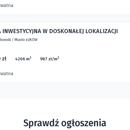
ywatna
 INWESTYCYJNA W DOSKONAŁEJ LOKALIZACJI
kowski
/
Miasto ŁUKÓW
 zł
2
2
4206 m
987 zł/m
ywatna
Sprawdź ogłoszenia