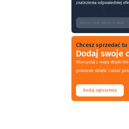
znalezienia odpowiedniej ofe
Chcesz sprzedać tu 
Dodaj swoje o
Skorzystaj z mapy dzięki któ
położenie działki. Calość pot
Dodaj ogłoszenie