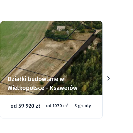
Działki w Górach Sowich -
Sierpnica
od 135 000 zł
2
grunty
od 1000 m
46 gruntów
Góry
Relaks
Narty