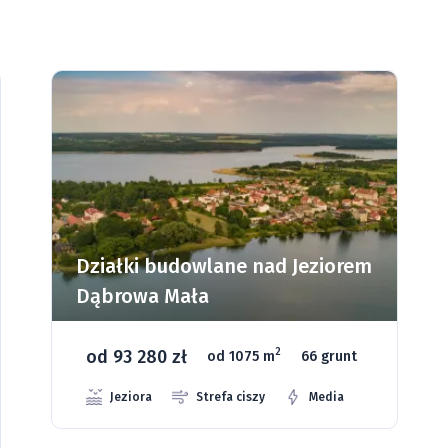
ad Jeziorem
Działki budowlane w
Wielkopolsce - Ksawerów
od 59 920 zł
2
2
m
66 grunt
od 1070 m
3 
Media