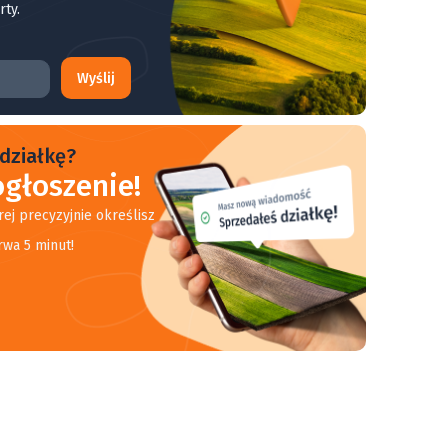
rty.
Wyślij
działkę?
głoszenie!
rej precyzyjnie określisz
rwa 5 minut!