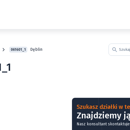
Dęblin
061601_1
1_1
Szukasz działki w tej
Znajdziemy ją
Nasz konsultant skontaktuje