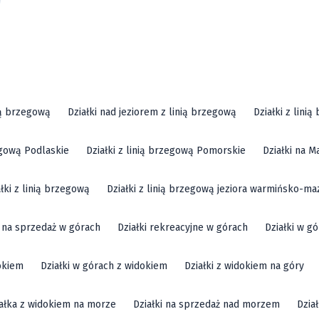
ią brzegową
Działki nad jeziorem z linią brzegową
Działki z lini
zegową Podlaskie
Działki z linią brzegową Pomorskie
Działki na M
ałki z linią brzegową
Działki z linią brzegową jeziora warmińsko-ma
i na sprzedaż w górach
Działki rekreacyjne w górach
Działki w g
okiem
Działki w górach z widokiem
Działki z widokiem na góry
ałka z widokiem na morze
Działki na sprzedaż nad morzem
Dzia