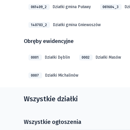
Działki gmina Puławy
Dzi
061409_2
061604_3
Działki gmina Gniewoszów
140703_2
Obręby ewidencyjne
Działki Dęblin
Działki Masów
0001
0002
Działki Michalinów
0007
Wszystkie działki
Wszystkie ogłoszenia