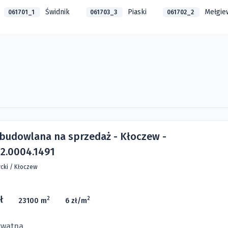
Świdnik
Piaski
Mełgie
061701_1
061703_3
061702_2
 budowlana na sprzedaż - Kłoczew -
2.0004.1491
cki
/
Kłoczew
ł
2
2
23100 m
6 zł/m
ywatna