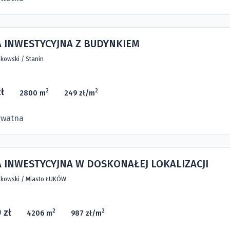
A INWESTYCYJNA Z BUDYNKIEM
kowski
/
Stanin
ł
2
2
2800 m
249 zł/m
ywatna
 INWESTYCYJNA W DOSKONAŁEJ LOKALIZACJI
kowski
/
Miasto ŁUKÓW
 zł
2
2
4206 m
987 zł/m