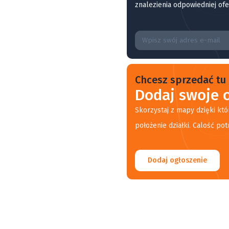
znalezienia odpowiedniej ofe
Chcesz sprzedać tu 
Dodaj swoje o
Skorzystaj z mapy dzięki któ
położenie działki. Calość pot
Dodaj ogłoszenie