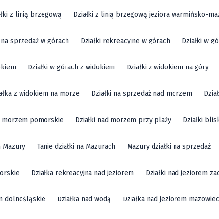
ałki z linią brzegową
Działki z linią brzegową jeziora warmińsko-ma
i na sprzedaż w górach
Działki rekreacyjne w górach
Działki w g
okiem
Działki w górach z widokiem
Działki z widokiem na góry
ałka z widokiem na morze
Działki na sprzedaż nad morzem
Dzia
ad morzem pomorskie
Działki nad morzem przy plaży
Działki bli
m Mazury
Tanie działki na Mazurach
Mazury działki na sprzedaż
orskie
Działka rekreacyjna nad jeziorem
Działki nad jeziorem z
em dolnośląskie
Działka nad wodą
Działka nad jeziorem mazowiec