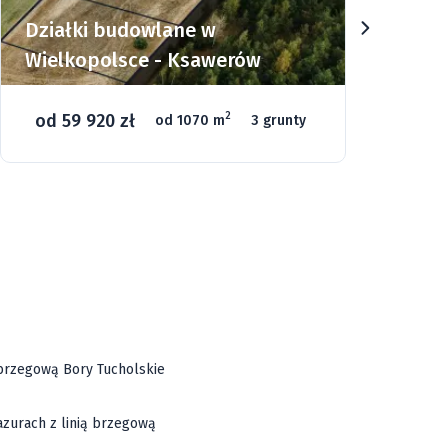
Działki budowlane w
Dz
Wielkopolsce - Ksawerów
Si
od 59 920 zł
o
2
od 1070 m
3 grunty
46
ą brzegową Bory Tucholskie
azurach z linią brzegową