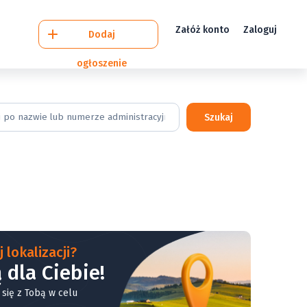
Załóż konto
Zaloguj
Dodaj
ogłoszenie
Szukaj
 lokalizacji?
 dla Ciebie!
 się z Tobą w celu