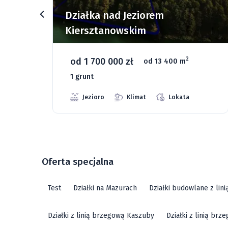
rz
Działka nad Jeziorem
Kiersztanowskim
od 1 700 000 zł
2
od 13 400 m
1 grunt
Jezioro
Klimat
Lokata
Oferta specjalna
Test
Działki na Mazurach
Działki budowlane z lin
Działki z linią brzegową Kaszuby
Działki z linią br