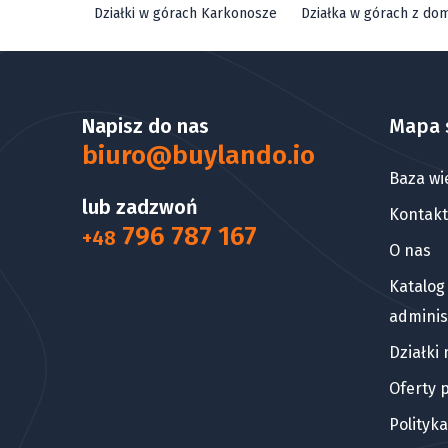
Działki w górach Karkonosze
Działka w górach z do
Napisz do nas
Mapa 
biuro@buylando.io
Baza wi
lub zadzwoń
Kontakt
796 787 167
+48
O nas
Katalog
adminis
Działki
Oferty 
Polityk