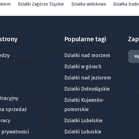
mkiem
Działki Zagórze Śląskie
Działka widokowa
Działka bud
strony
Popularne tagi
Zap
edzy
Działki nad morzem
Działki w górach
Działki nad jeziorem
Działki Dolnośląskie
tracyjny
Działki Kujawsko-
 na sprzedaż
pomorskie
pracy
Działki Lubelskie
a prywatności
Działki Lubuskie