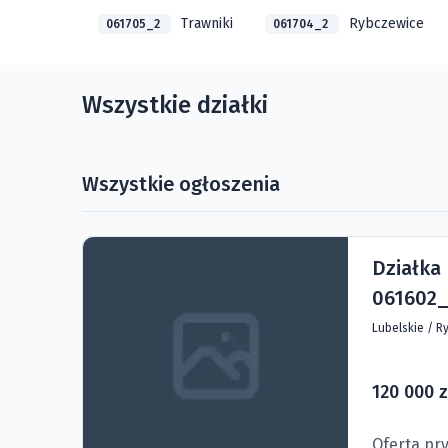
Trawniki
Rybczewice
061705_2
061704_2
Wszystkie działki
Wszystkie ogłoszenia
Działka
061602_
Lubelskie
/
Ry
120 000 z
Oferta pr