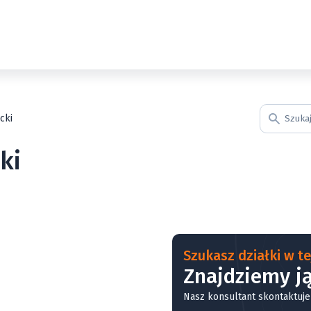
cki
ki
Szukasz działki w tej
Znajdziemy ją
Nasz konsultant skontaktuje