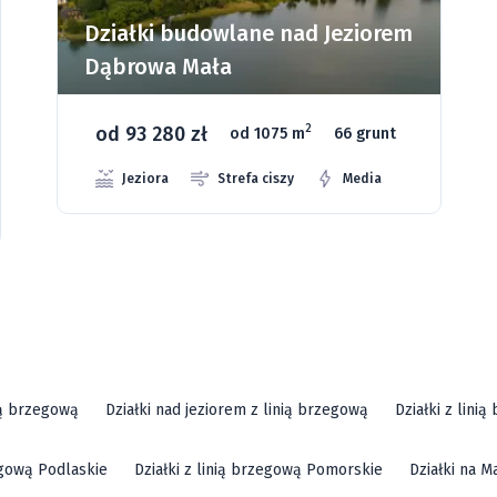
Działki budowlane nad Jeziorem
Dąbrowa Mała
od 93 280 zł
2
od 1075 m
66 grunt
Jeziora
Strefa ciszy
Media
ią brzegową
Działki nad jeziorem z linią brzegową
Działki z lini
zegową Podlaskie
Działki z linią brzegową Pomorskie
Działki na M