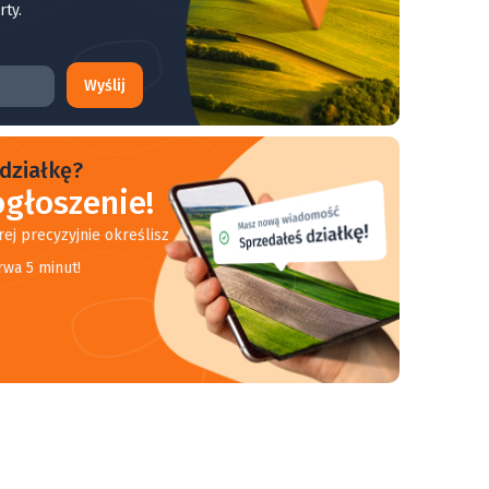
rty.
Wyślij
działkę?
głoszenie!
rej precyzyjnie określisz
rwa 5 minut!