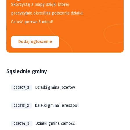
Skorzystaj z mapy dzięki której
precyzyjnie określisz położenie działki.
Calość potrwa 5 minut!
Dodaj ogłoszenie
Sąsiednie gminy
Działki gmina Józefów
060207_3
Działki gmina Tereszpol
060213_2
Działki gmina Zamość
062014_2