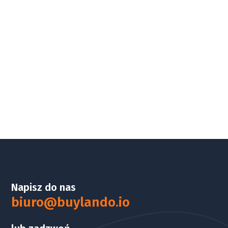
Napisz do nas
biuro@buylando.io