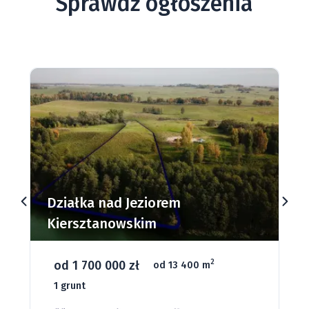
Sprawdź ogłoszenia
Działki budowlane nad Jeziorem
Dąbrowa Mała
od 93 280 zł
2
od 1075 m
66 grunt
Jeziora
Strefa ciszy
Media