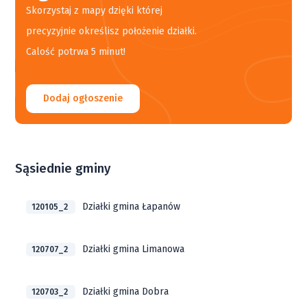
Skorzystaj z mapy dzięki której
precyzyjnie określisz położenie działki.
Calość potrwa 5 minut!
Dodaj ogłoszenie
Sąsiednie gminy
Działki gmina Łapanów
120105_2
Działki gmina Limanowa
120707_2
Działki gmina Dobra
120703_2