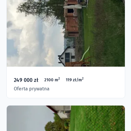
249 000 zł
2
2
2100 m
119 zł/m
Oferta prywatna