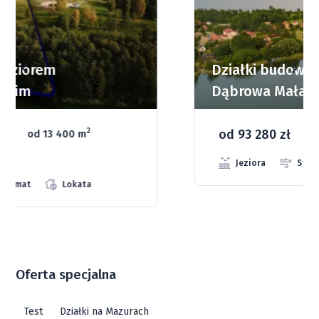
Działki budowlane nad Jeziorem
Dąbrowa Mała
od 93 280 zł
2
od 1075 m
66 grunt
Jeziora
Strefa ciszy
Media
Oferta specjalna
Test
Działki na Mazurach