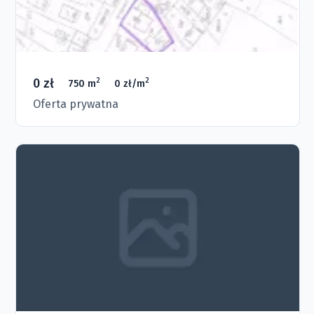
0 zł
2
2
750 m
0 zł/m
Oferta prywatna