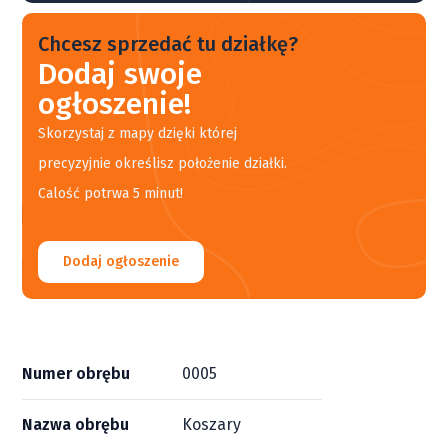
Chcesz sprzedać tu działkę?
Dodaj swoje
ogłoszenie!
Skorzystaj z mapy dzięki której
precyzyjnie określisz położenie działki.
Calość potrwa 5 minut!
Dodaj ogłoszenie
Numer obrębu
0005
Nazwa obrębu
Koszary