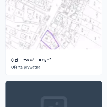
0 zł
2
2
750 m
0 zł/m
Oferta prywatna