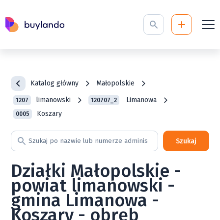
Katalog główny
Małopolskie
limanowski
Limanowa
1207
120707_2
Koszary
0005
Szukaj
Działki Małopolskie -
powiat limanowski -
gmina Limanowa -
Koszary - obręb