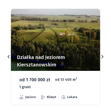
Działki budowlane nad Jeziorem
Dąbrowa Mała
od 93 280 zł
2
od 1075 m
66 grunt
Jeziora
Strefa ciszy
Media