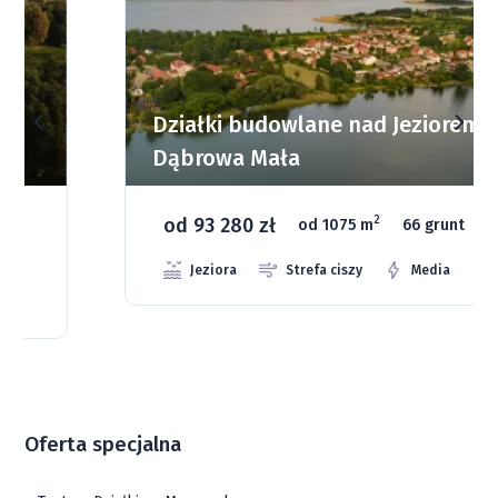
Działki budowlane nad Jeziorem
Dąbrowa Mała
od 93 280 zł
2
od 1075 m
66 grunt
Jeziora
Strefa ciszy
Media
Oferta specjalna