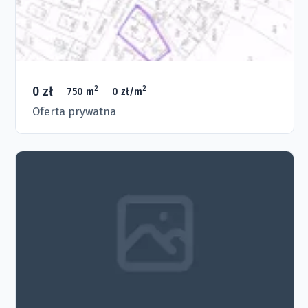
0 zł
2
2
750 m
0 zł/m
Oferta prywatna