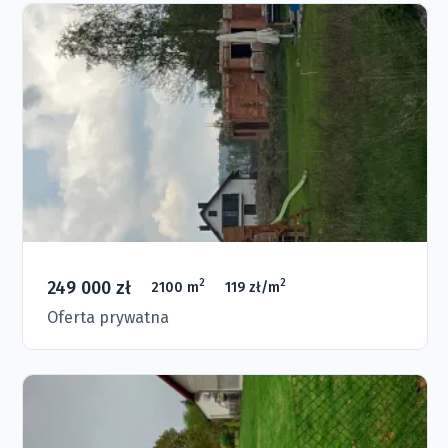
249 000 zł
2
2
2100 m
119 zł/m
Oferta prywatna