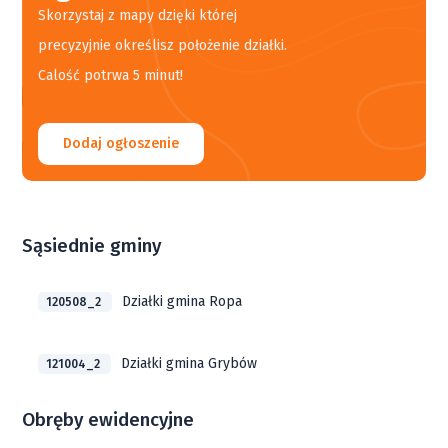
Skorzystaj z mapy dzięki której
precyzyjnie określisz położenie działki.
Calość potrwa 5 minut!
Dodaj ogłoszenie
Sąsiednie gminy
Działki gmina Ropa
120508_2
Działki gmina Grybów
121004_2
Obręby ewidencyjne