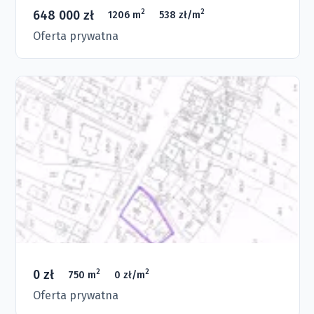
648 000 zł
2
2
1206 m
538 zł/m
Oferta prywatna
0 zł
2
2
750 m
0 zł/m
Oferta prywatna