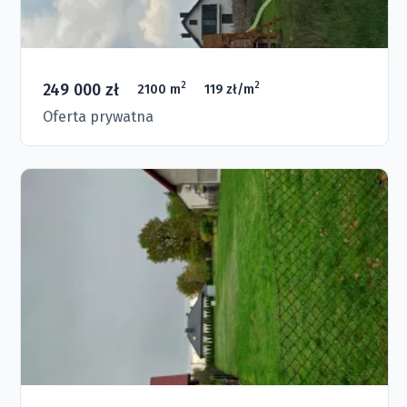
249 000 zł
2
2
2100 m
119 zł/m
Oferta prywatna