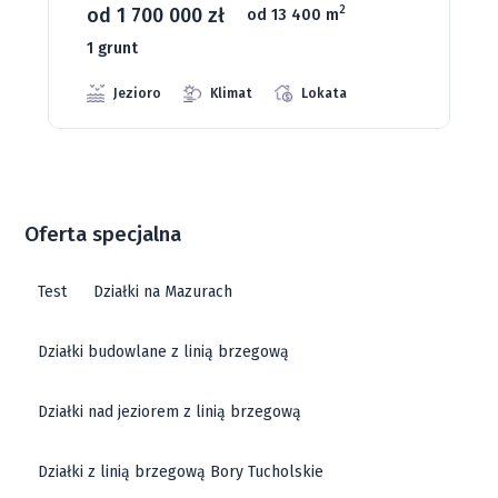
od 93 280 zł
2
od 1075 m
66 grunt
Jeziora
Strefa ciszy
Media
Oferta specjalna
Test
Działki na Mazurach
Działki budowlane z linią brzegową
Działki nad jeziorem z linią brzegową
Działki z linią brzegową Bory Tucholskie