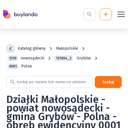
Katalog główny
Małopolskie
nowosądecki
Grybów
1210
121004_2
Polna
0001
Szukaj
Działki Małopolskie -
powiat nowosądecki -
gmina Grybów - Polna -
obręb ewidencyjny 0001