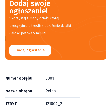
Dodaj swoje
ogłoszenie!
Skorzystaj z mapy dzięki której
precyzyjnie określisz położenie działki.
Calość potrwa 5 minut!
Dodaj ogłoszenie
Numer obrębu
0001
Nazwa obrębu
Polna
TERYT
121004_2