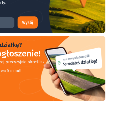
rty.
Wyślij
działkę?
głoszenie!
rej precyzyjnie określisz
rwa 5 minut!