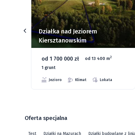
rz
Działka nad Jeziorem
Kiersztanowskim
od 1 700 000 zł
2
od 13 400 m
1 grunt
Jezioro
Klimat
Lokata
Oferta specjalna
Test
Działki na Mazurach
Działki budowlane z lin