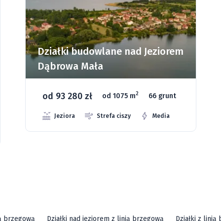
Działki budowlane nad Jeziorem
Dąbrowa Mała
od 93 280 zł
2
od 1075 m
66 grunt
Jeziora
Strefa ciszy
Media
ią brzegową
Działki nad jeziorem z linią brzegową
Działki z lini