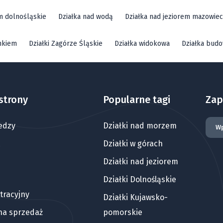
em dolnośląskie
Działka nad wodą
Działka nad jeziorem mazowiec
mkiem
Działki Zagórze Śląskie
Działka widokowa
Działka bud
strony
Popularne tagi
Zap
edzy
Działki nad morzem
Działki w górach
Działki nad jeziorem
Działki Dolnośląskie
tracyjny
Działki Kujawsko-
 na sprzedaż
pomorskie