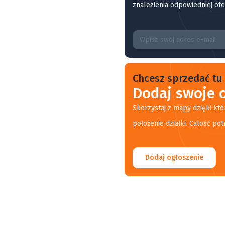
znalezienia odpowiedniej ofe
Chcesz sprzedać tu 
Dodaj swoje o
Skorzystaj z mapy dzięki któ
położenie działki. Calość pot
Dodaj ogłoszenie