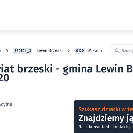
i
Lewin Brzeski
Mikolin
160104_3
0120
iat brzeski - gmina Lewin Br
20
Szukasz działki w tej
Znajdziemy ją
Nasz konsultant skontaktuje