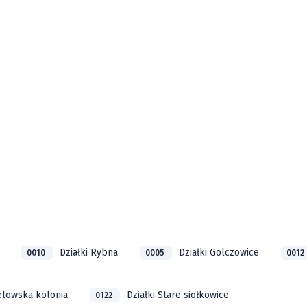
Działki Rybna
Działki Golczowice
0010
0005
0012
ielowska kolonia
Działki Stare siołkowice
0122