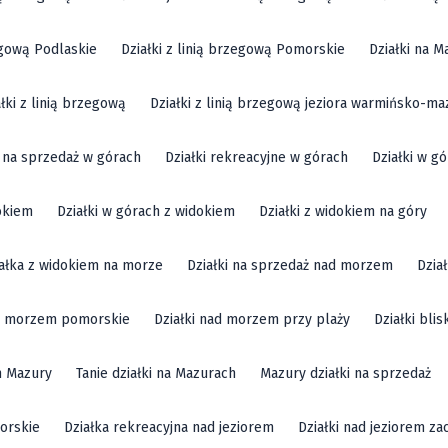
zegową Podlaskie
Działki z linią brzegową Pomorskie
Działki na M
ałki z linią brzegową
Działki z linią brzegową jeziora warmińsko-ma
i na sprzedaż w górach
Działki rekreacyjne w górach
Działki w g
okiem
Działki w górach z widokiem
Działki z widokiem na góry
ałka z widokiem na morze
Działki na sprzedaż nad morzem
Dzia
ad morzem pomorskie
Działki nad morzem przy plaży
Działki bli
m Mazury
Tanie działki na Mazurach
Mazury działki na sprzedaż
orskie
Działka rekreacyjna nad jeziorem
Działki nad jeziorem z