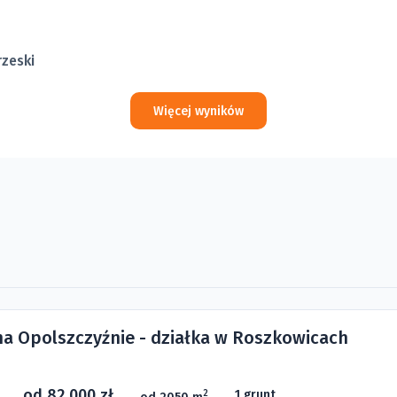
rzeski
Więcej wyników
 na Opolszczyźnie - działka w Roszkowicach
od 82 000 zł
1 grunt
2
od 2050 m