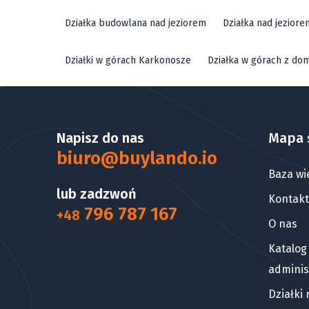
Działka budowlana nad jeziorem
Działka nad jezior
Działki w górach Karkonosze
Działka w górach z do
Napisz do nas
Mapa 
biuro@buylando.io
Baza wi
lub zadzwoń
Kontakt
796 787 167
+48
O nas
Katalog
adminis
Działki