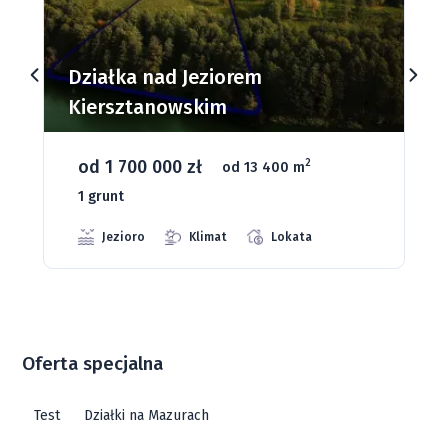
Działki budowlane nad Jeziorem
Dąbrowa Mała
od 93 280 zł
2
od 1075 m
66 grunt
Jeziora
Strefa ciszy
Media
Oferta specjalna
Test
Działki na Mazurach