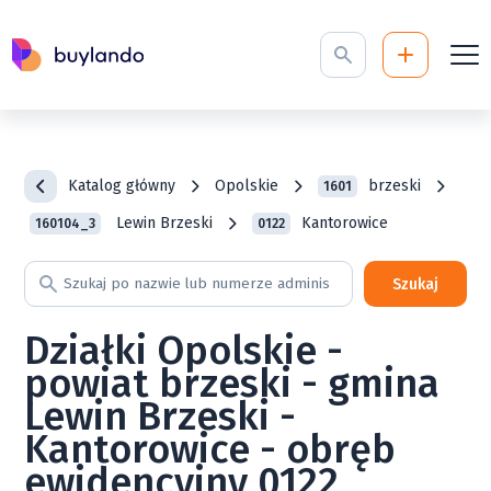
Katalog główny
Opolskie
brzeski
1601
Lewin Brzeski
Kantorowice
160104_3
0122
Szukaj
Działki Opolskie -
powiat brzeski - gmina
Lewin Brzeski -
Kantorowice - obręb
ewidencyjny 0122