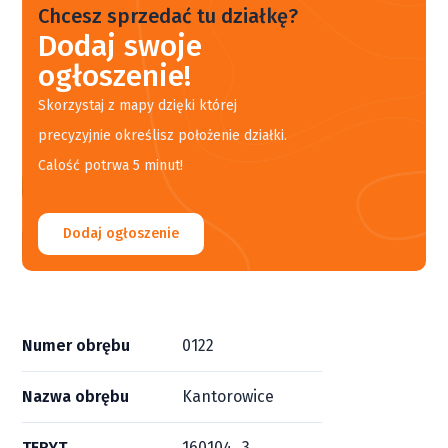
Chcesz sprzedać tu działkę?
Dodaj swoje
ogłoszenie!
Skorzystaj z mapy dzięki której
precyzyjnie określisz położenie działki.
Calość potrwa 5 minut!
Dodaj ogłoszenie
Numer obrębu
0122
Nazwa obrębu
Kantorowice
TERYT
160104_3