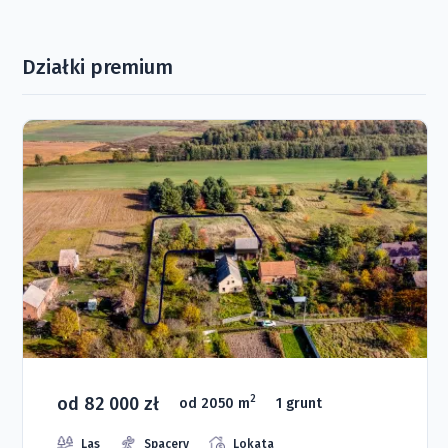
Działki premium
od 82 000 zł
2
od 2050 m
1 grunt
Las
Spacery
Lokata