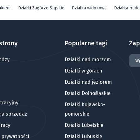
mkiem
Działki Zagórze Śląskie
Działka widokowa
Działka bud
strony
Popularne tagi
Zap
edzy
Działki nad morzem
Działki w górach
Działki nad jeziorem
Działki Dolnośląskie
tracyjny
Działki Kujawsko-
 na sprzedaż
pomorskie
pracy
Działki Lubelskie
a prywatności
Działki Lubuskie