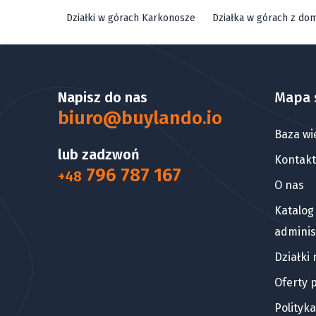
Działki w górach Karkonosze
Działka w górach z do
Napisz do nas
Mapa 
biuro@buylando.io
Baza wi
lub zadzwoń
Kontakt
796 787 167
+48
O nas
Katalog
adminis
Działki
Oferty 
Polityk