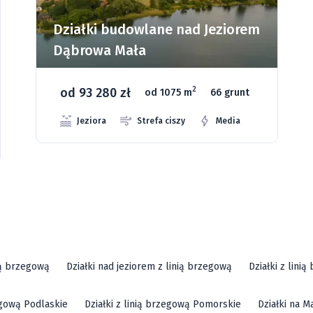
Działki budowlane nad Jeziorem
Dąbrowa Mała
od 93 280 zł
2
od 1075 m
66 grunt
Jeziora
Strefa ciszy
Media
ią brzegową
Działki nad jeziorem z linią brzegową
Działki z lini
zegową Podlaskie
Działki z linią brzegową Pomorskie
Działki na M