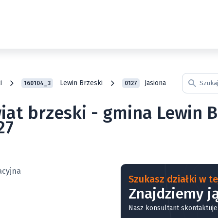
i
Lewin Brzeski
Jasiona
160104_3
0127
iat brzeski - gmina Lewin Br
27
Szukasz działki w tej
Znajdziemy ją
Nasz konsultant skontaktuje