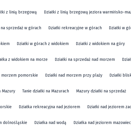
ałki z linią brzegową
Działki z linią brzegową jeziora warmińsko-ma
i na sprzedaż w górach
Działki rekreacyjne w górach
Działki w g
okiem
Działki w górach z widokiem
Działki z widokiem na góry
ałka z widokiem na morze
Działki na sprzedaż nad morzem
Dzia
ad morzem pomorskie
Działki nad morzem przy plaży
Działki bli
m Mazury
Tanie działki na Mazurach
Mazury działki na sprzedaż
orskie
Działka rekreacyjna nad jeziorem
Działki nad jeziorem z
em dolnośląskie
Działka nad wodą
Działka nad jeziorem mazowiec