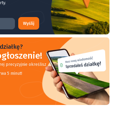
rty.
Wyślij
działkę?
głoszenie!
rej precyzyjnie określisz
rwa 5 minut!