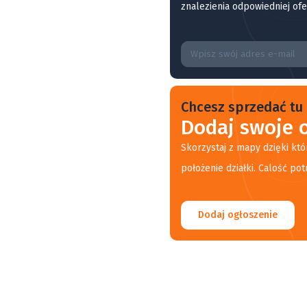
znalezienia odpowiedniej ofe
Chcesz sprzedać tu 
Dodaj swoje o
Skorzystaj z mapy dzięki któ
położenie działki. Calość pot
Dodaj ogłoszenie