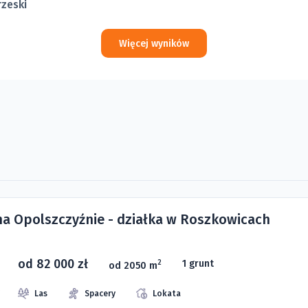
rzeski
Więcej wyników
 na Opolszczyźnie - działka w Roszkowicach
od 82 000 zł
1 grunt
2
od 2050 m
Las
Spacery
Lokata