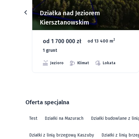
rz
Działka nad Jeziorem
Kiersztanowskim
od 1 700 000 zł
2
od 13 400 m
1 grunt
Jezioro
Klimat
Lokata
Oferta specjalna
Test
Działki na Mazurach
Działki budowlane z lin
Działki z linią brzegową Kaszuby
Działki z linią br