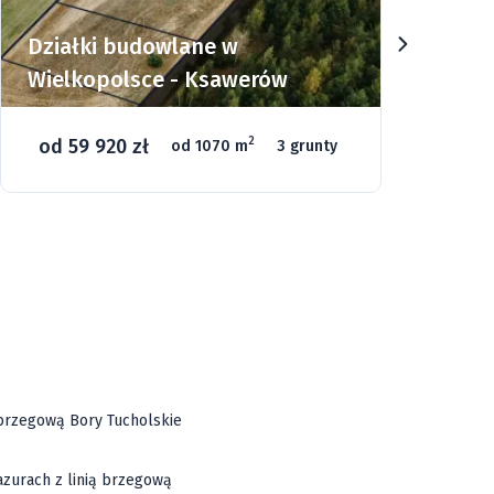
Działki budowlane w
Dz
Wielkopolsce - Ksawerów
Si
od 59 920 zł
o
2
od 1070 m
3 grunty
46
ą brzegową Bory Tucholskie
azurach z linią brzegową