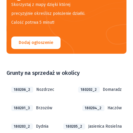
Skorzystaj z mapy dzięki której
precyzyjnie określisz położenie działki.
Calość potrwa 5 minut!
Dodaj ogłoszenie
Grunty na sprzedaż w okolicy
Nozdrzec
Domaradz
180206_2
180202_2
Brzozów
Haczów
180201_3
180204_2
Dydnia
Jasienica Rosielna
180203_2
180205_2