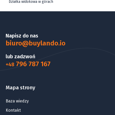
Działka widokowa w górach
Napisz do nas
biuro@buylando.io
lub zadzwoń
796 787 167
+48
Mapa strony
Baza wiedzy
Kontakt