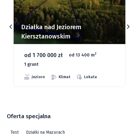
Działki budowlane nad Jeziorem
Dąbrowa Mała
od 93 280 zł
2
od 1075 m
66 grunt
Jeziora
Strefa ciszy
Media
Oferta specjalna
Test
Działki na Mazurach