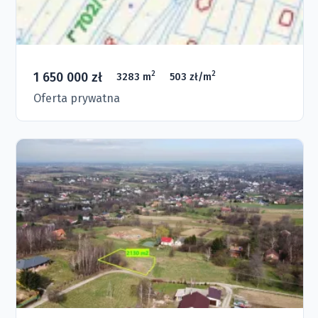
1 650 000 zł
2
2
3283 m
503 zł/m
Oferta prywatna