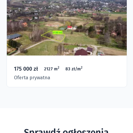
175 000 zł
2
2
2127 m
83 zł/m
Oferta prywatna
Sprawdź ogłoszenia