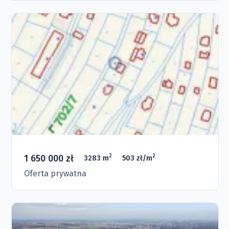
1 650 000 zł
2
2
3283 m
503 zł/m
Oferta prywatna