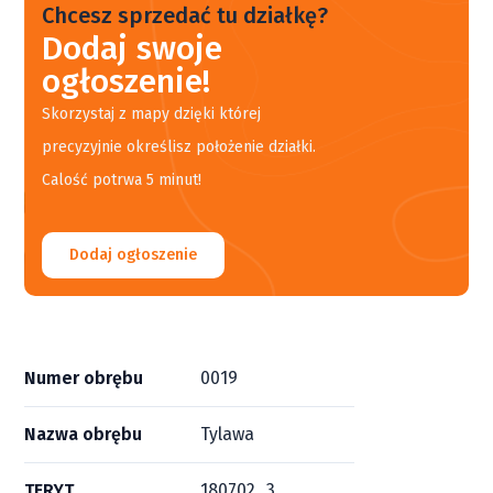
Chcesz sprzedać tu działkę?
Dodaj swoje
ogłoszenie!
Skorzystaj z mapy dzięki której
precyzyjnie określisz położenie działki.
Calość potrwa 5 minut!
Dodaj ogłoszenie
Numer obrębu
0019
Nazwa obrębu
Tylawa
TERYT
180702_3