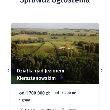
Działki budowlane nad Jeziorem
Dąbrowa Mała
od 93 280 zł
2
od 1075 m
66 grunt
Jeziora
Strefa ciszy
Media