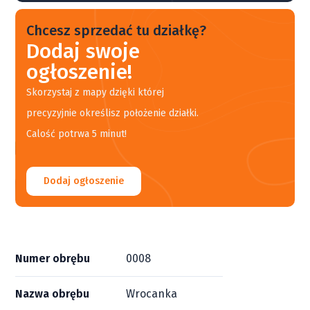
Chcesz sprzedać tu działkę?
Dodaj swoje
ogłoszenie!
Skorzystaj z mapy dzięki której
precyzyjnie określisz położenie działki.
Calość potrwa 5 minut!
Dodaj ogłoszenie
Numer obrębu
0008
Nazwa obrębu
Wrocanka