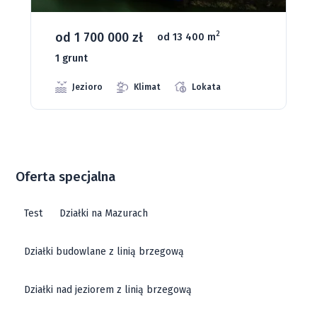
od 93 280 zł
2
od 1075 m
66 grunt
Jeziora
Strefa ciszy
Media
Oferta specjalna
Test
Działki na Mazurach
Działki budowlane z linią brzegową
Działki nad jeziorem z linią brzegową