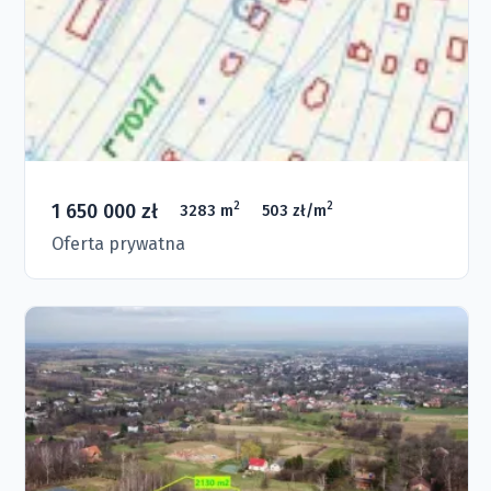
1 650 000 zł
2
2
3283 m
503 zł/m
Oferta prywatna