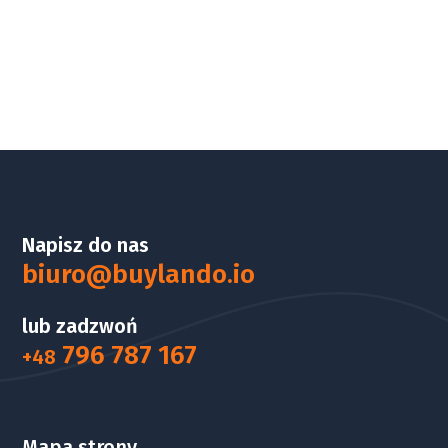
Napisz do nas
biuro@buylando.io
lub zadzwoń
796 787 167
+48
Mapa strony