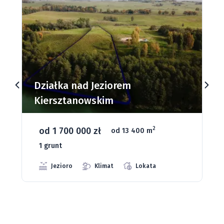
Działki budowlane nad Jeziorem
Dąbrowa Mała
od 93 280 zł
2
od 1075 m
66 grunt
Jeziora
Strefa ciszy
Media