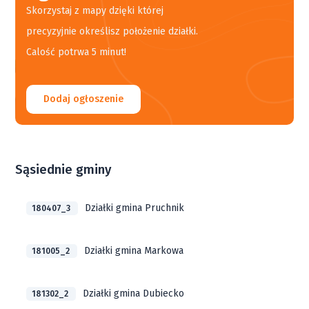
Skorzystaj z mapy dzięki której
precyzyjnie określisz położenie działki.
Calość potrwa 5 minut!
Dodaj ogłoszenie
Sąsiednie gminy
Działki gmina Pruchnik
180407_3
Działki gmina Markowa
181005_2
Działki gmina Dubiecko
181302_2