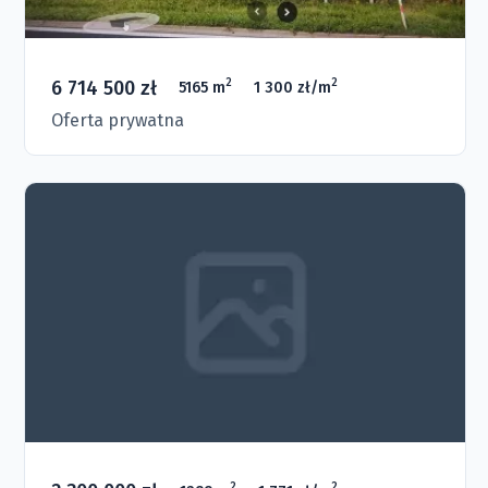
6 714 500 zł
2
2
5165 m
1 300 zł/m
Oferta prywatna
2
2