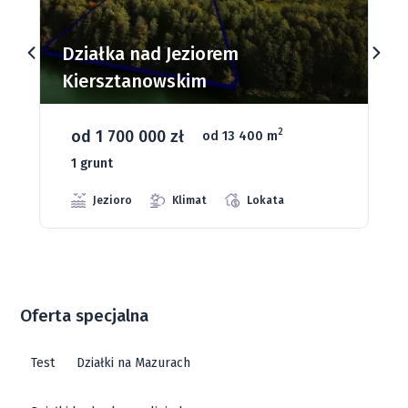
Działki budowlane nad Jeziorem
Dąbrowa Mała
od 93 280 zł
2
od 1075 m
66 grunt
Jeziora
Strefa ciszy
Media
Oferta specjalna
Test
Działki na Mazurach