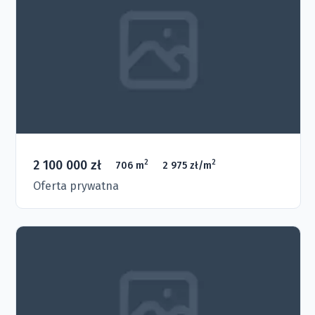
2 100 000 zł
2
2
706 m
2 975 zł/m
Oferta prywatna