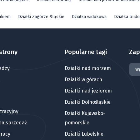
mkiem
Działki Zagórze Śląskie
Działka widokowa
Działka bud
strony
Popularne tagi
Zap
edzy
Działki nad morzem
Działki w górach
Działki nad jeziorem
Działki Dolnośląskie
tracyjny
Działki Kujawsko-
 na sprzedaż
pomorskie
pracy
Działki Lubelskie