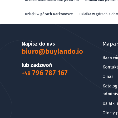
Działki w górach Karkonosze
Działka w górach z do
Napisz do nas
Mapa 
biuro@buylando.io
Baza wi
lub zadzwoń
Kontakt
796 787 167
+48
O nas
Katalog
adminis
Działki
Oferty 