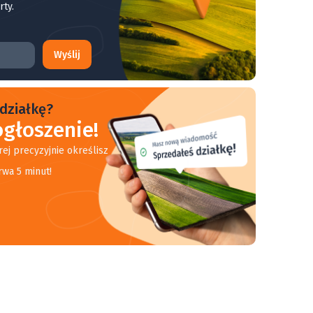
rty.
Wyślij
działkę?
głoszenie!
rej precyzyjnie określisz
rwa 5 minut!