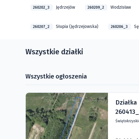
Jędrzejów
Wodzisław
260202_3
260209_2
Słupia (Jędrzejowska)
Sę
260207_2
260206_3
Wszystkie działki
Wszystkie ogłoszenia
Działka
260413_
Świętokrzysk