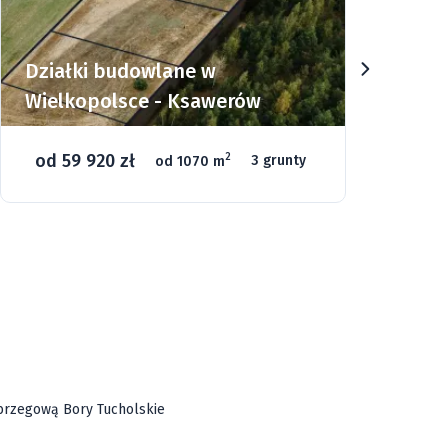
Działki budowlane w
Dz
Wielkopolsce - Ksawerów
Si
od 59 920 zł
o
2
od 1070 m
3 grunty
46
ą brzegową Bory Tucholskie