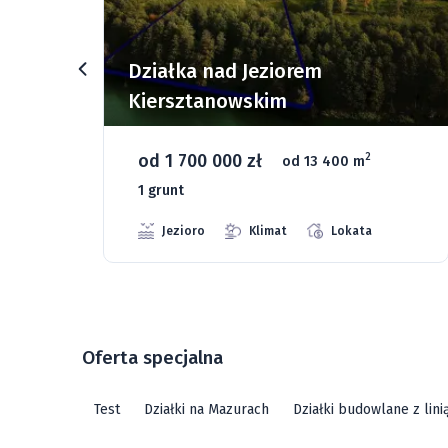
rz
Działka nad Jeziorem
Kiersztanowskim
od 1 700 000 zł
2
od 13 400 m
1 grunt
Jezioro
Klimat
Lokata
Oferta specjalna
Test
Działki na Mazurach
Działki budowlane z lin