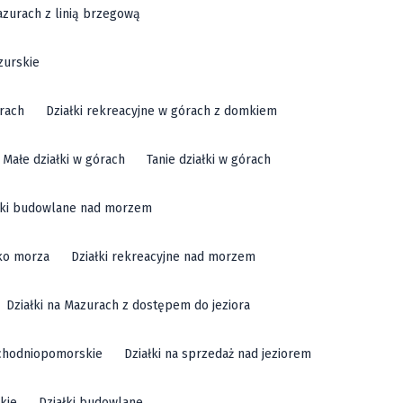
azurach z linią brzegową
zurskie
órach
Działki rekreacyjne w górach z domkiem
Małe działki w górach
Tanie działki w górach
łki budowlane nad morzem
sko morza
Działki rekreacyjne nad morzem
Działki na Mazurach z dostępem do jeziora
achodniopomorskie
Działki na sprzedaż nad jeziorem
kie
Działki budowlane