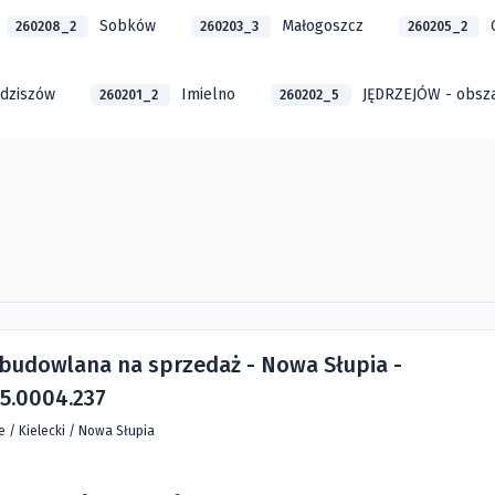
Sobków
Małogoszcz
260208_2
260203_3
260205_2
dziszów
Imielno
JĘDRZEJÓW - obsza
260201_2
260202_5
 budowlana na sprzedaż - Nowa Słupia -
5.0004.237
ie
/
Kielecki
/
Nowa Słupia