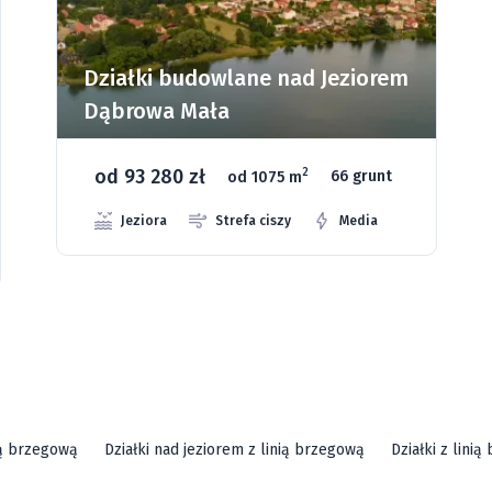
Działki budowlane nad Jeziorem
Dąbrowa Mała
od 93 280 zł
2
od 1075 m
66 grunt
Jeziora
Strefa ciszy
Media
ią brzegową
Działki nad jeziorem z linią brzegową
Działki z lini