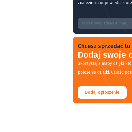
znalezienia odpowiedniej ofe
Chcesz sprzedać tu 
Dodaj swoje o
Skorzystaj z mapy dzięki któ
położenie działki. Calość pot
Dodaj ogłoszenie