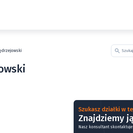
jędrzejowski
jowski
Szukasz działki w tej
Znajdziemy ją
Nasz konsultant skontaktuje