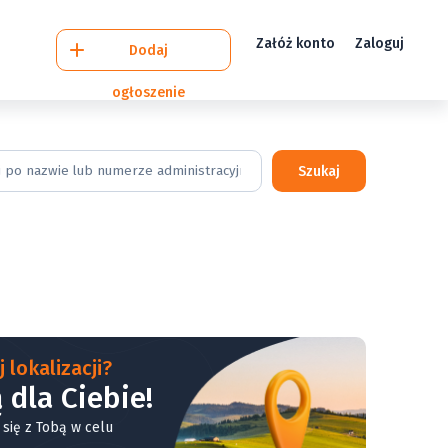
Załóż konto
Zaloguj
Dodaj
ogłoszenie
Szukaj
 lokalizacji?
 dla Ciebie!
 się z Tobą w celu