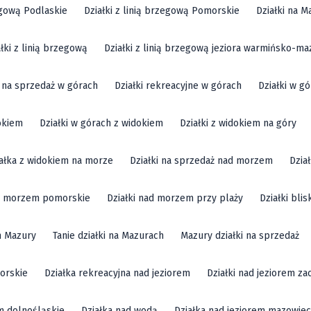
zegową Podlaskie
Działki z linią brzegową Pomorskie
Działki na M
ałki z linią brzegową
Działki z linią brzegową jeziora warmińsko-ma
i na sprzedaż w górach
Działki rekreacyjne w górach
Działki w g
okiem
Działki w górach z widokiem
Działki z widokiem na góry
ałka z widokiem na morze
Działki na sprzedaż nad morzem
Dzia
ad morzem pomorskie
Działki nad morzem przy plaży
Działki bli
m Mazury
Tanie działki na Mazurach
Mazury działki na sprzedaż
orskie
Działka rekreacyjna nad jeziorem
Działki nad jeziorem z
em dolnośląskie
Działka nad wodą
Działka nad jeziorem mazowiec