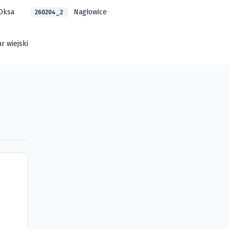
Oksa
Nagłowice
260204_2
r wiejski