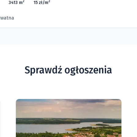
2
2
3413 m
15 zł/m
ywatna
Sprawdź ogłoszenia