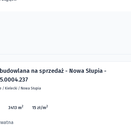
 budowlana na sprzedaż - Nowa Słupia -
5.0004.237
ie
/
Kielecki
/
Nowa Słupia
2
2
3413 m
15 zł/m
ywatna