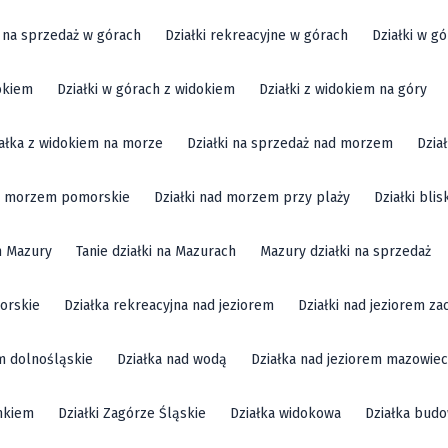
i na sprzedaż w górach
Działki rekreacyjne w górach
Działki w g
okiem
Działki w górach z widokiem
Działki z widokiem na góry
ałka z widokiem na morze
Działki na sprzedaż nad morzem
Dzia
ad morzem pomorskie
Działki nad morzem przy plaży
Działki bli
m Mazury
Tanie działki na Mazurach
Mazury działki na sprzedaż
orskie
Działka rekreacyjna nad jeziorem
Działki nad jeziorem z
em dolnośląskie
Działka nad wodą
Działka nad jeziorem mazowiec
mkiem
Działki Zagórze Śląskie
Działka widokowa
Działka bud