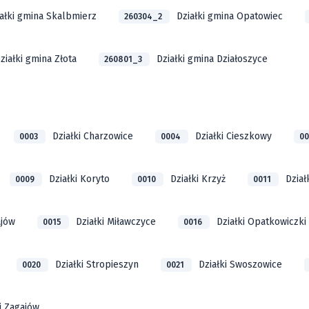
ałki gmina Skalbmierz
Działki gmina Opatowiec
260304_2
ziałki gmina Złota
Działki gmina Działoszyce
260801_3
Działki Charzowice
Działki Cieszkowy
0003
0004
0
Działki Koryto
Działki Krzyż
Dział
0009
0010
0011
ajów
Działki Miławczyce
Działki Opatkowiczki
0015
0016
Działki Stropieszyn
Działki Swoszowice
0020
0021
i Zagajów