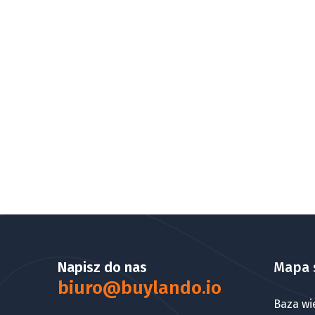
Napisz do nas
Mapa 
biuro@buylando.io
Baza wi