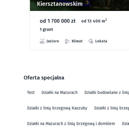
Kiersztanowskim
od 1 700 000 zł
2
od 13 400 m
1 grunt
Jezioro
Klimat
Lokata
Oferta specjalna
Test
Działki na Mazurach
Działki budowlane z lin
Działki z linią brzegową Kaszuby
Działki z linią br
Działki na Mazurach z linią brzegową i domkiem
Dzi