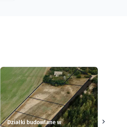
Działki budowlane w
Dz