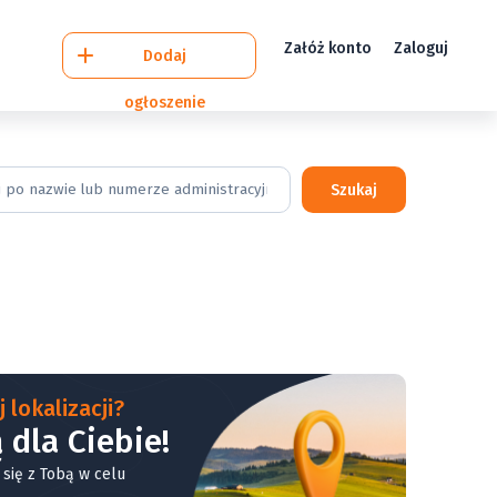
Załóż konto
Zaloguj
Dodaj
ogłoszenie
Szukaj
 lokalizacji?
 dla Ciebie!
 się z Tobą w celu