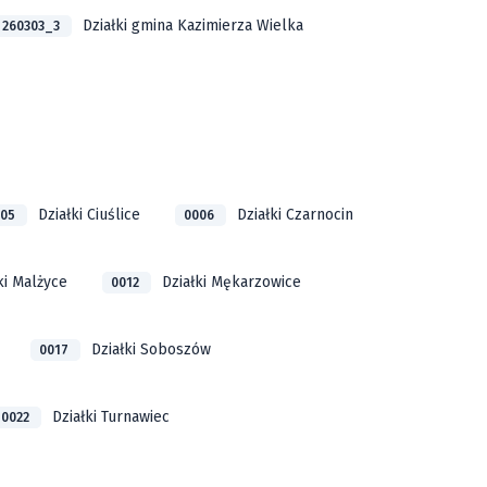
Działki gmina Kazimierza Wielka
260303_3
Działki Ciuślice
Działki Czarnocin
005
0006
ki Malżyce
Działki Mękarzowice
0012
Działki Soboszów
0017
Działki Turnawiec
0022