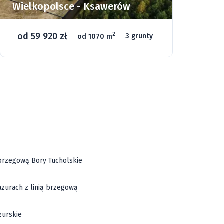
Wielkopolsce - Ksawerów
Si
od 59 920 zł
o
2
od 1070 m
3 grunty
46
ą brzegową Bory Tucholskie
azurach z linią brzegową
zurskie