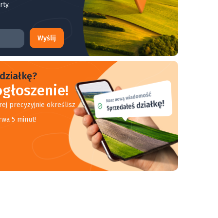
rty.
Wyślij
działkę?
głoszenie!
rej precyzyjnie określisz
rwa 5 minut!