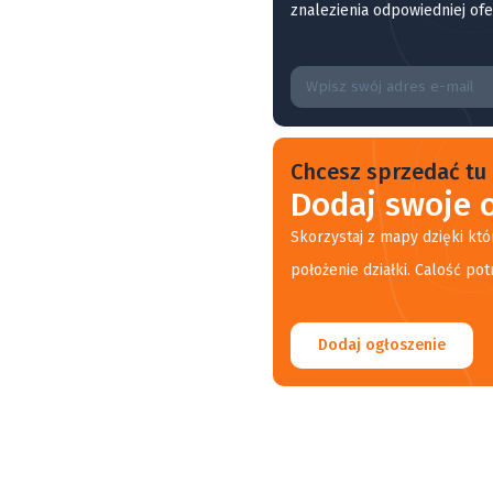
znalezienia odpowiedniej ofe
Chcesz sprzedać tu 
Dodaj swoje o
Skorzystaj z mapy dzięki któ
położenie działki. Calość pot
Dodaj ogłoszenie