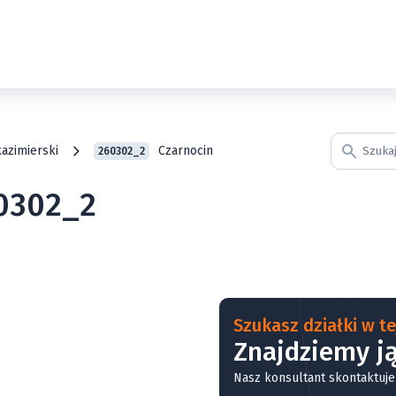
kazimierski
Czarnocin
260302_2
60302_2
Szukasz działki w tej
Znajdziemy ją
Nasz konsultant skontaktuje