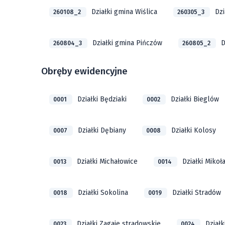
Działki gmina Wiślica
Dzi
260108_2
260305_3
Działki gmina Pińczów
D
260804_3
260805_2
Obręby ewidencyjne
Działki Będziaki
Działki Bieglów
0001
0002
Działki Dębiany
Działki Kolosy
0007
0008
Działki Michałowice
Działki Mikoł
0013
0014
Działki Sokolina
Działki Stradów
0018
0019
Działki Zagaje stradowskie
Działk
0023
0024