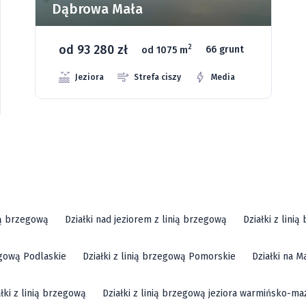
Dąbrowa Mała
od 93 280 zł
2
od 1075 m
66 grunt
Jeziora
Strefa ciszy
Media
ią brzegową
Działki nad jeziorem z linią brzegową
Działki z lini
zegową Podlaskie
Działki z linią brzegową Pomorskie
Działki na M
ałki z linią brzegową
Działki z linią brzegową jeziora warmińsko-ma