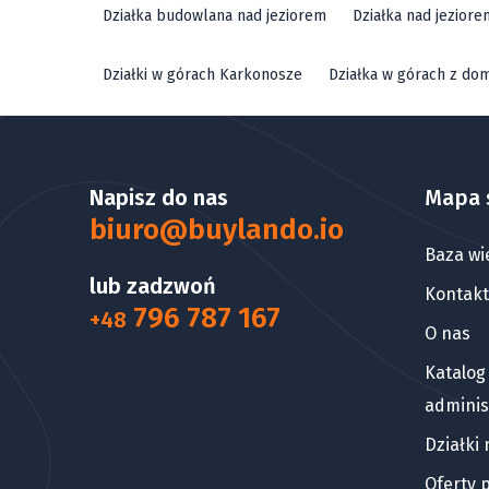
Działka budowlana nad jeziorem
Działka nad jezior
Działki w górach Karkonosze
Działka w górach z do
Napisz do nas
Mapa 
biuro@buylando.io
Baza wi
lub zadzwoń
Kontakt
796 787 167
+48
O nas
Katalog
adminis
Działki
Oferty 