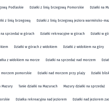
zegową Podlaskie
Działki z linią brzegową Pomorskie
Działki na M
ałki z linią brzegową
Działki z linią brzegową jeziora warmińsko-ma
i na sprzedaż w górach
Działki rekreacyjne w górach
Działki w g
okiem
Działki w górach z widokiem
Działki z widokiem na góry
ałka z widokiem na morze
Działki na sprzedaż nad morzem
Dzia
ad morzem pomorskie
Działki nad morzem przy plaży
Działki bli
m Mazury
Tanie działki na Mazurach
Mazury działki na sprzedaż
orskie
Działka rekreacyjna nad jeziorem
Działki nad jeziorem z