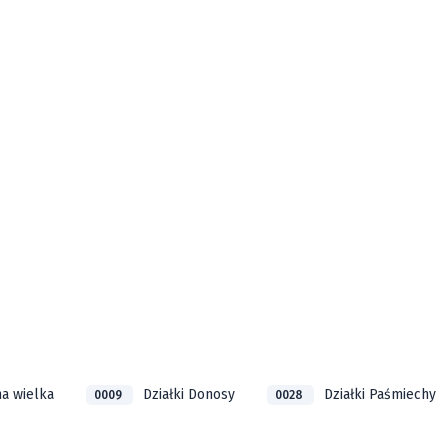
na wielka
Działki Donosy
Działki Paśmiechy
0009
0028