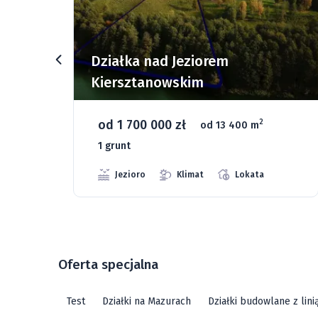
rz
Działka nad Jeziorem
Kiersztanowskim
od 1 700 000 zł
2
od 13 400 m
1 grunt
Jezioro
Klimat
Lokata
Oferta specjalna
Test
Działki na Mazurach
Działki budowlane z lin