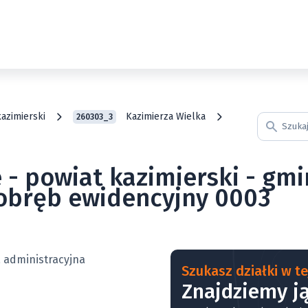
kazimierski
Kazimierza Wielka
260303_3
e - powiat kazimierski - gm
 obręb ewidencyjny 0003
Szukasz działki w tej
Znajdziemy ją