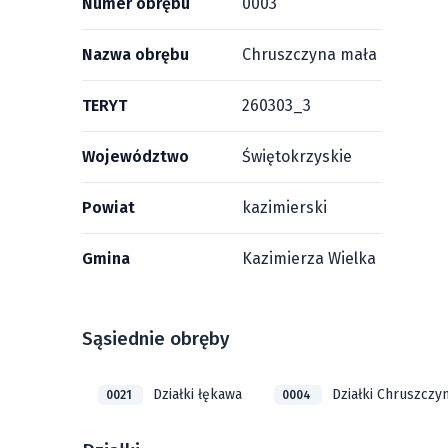
Numer obrębu
0003
Nazwa obrębu
Chruszczyna mała
TERYT
260303_3
Województwo
Świętokrzyskie
Powiat
kazimierski
Gmina
Kazimierza Wielka
Sąsiednie obręby
Działki łękawa
Działki Chruszczy
0021
0004