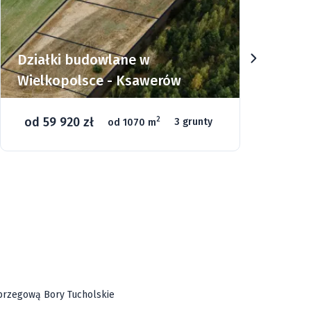
Działki budowlane w
Dz
Wielkopolsce - Ksawerów
Si
od 59 920 zł
o
2
od 1070 m
3 grunty
46
ą brzegową Bory Tucholskie