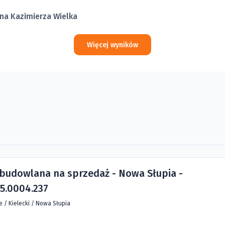
na Kazimierza Wielka
Więcej wyników
 budowlana na sprzedaż - Nowa Słupia -
5.0004.237
ie
/
Kielecki
/
Nowa Słupia