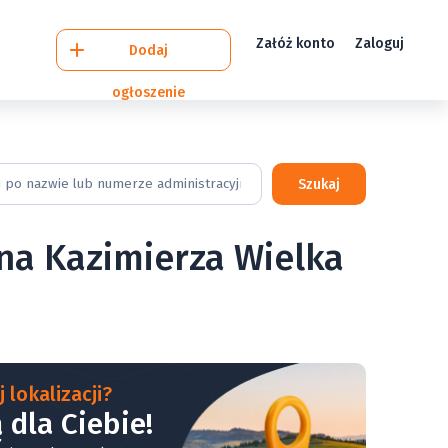
Załóż konto
Zaloguj
Dodaj
ogłoszenie
Szukaj
ina Kazimierza Wielka
 lokalizacji?
 dla Ciebie!