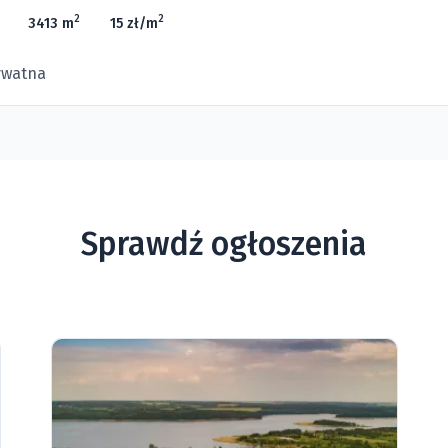
2
2
3413 m
15 zł/m
ywatna
Sprawdź ogłoszenia