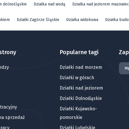
em dolnośląskie
Działka nad wodą
Działka nad jeziorem mazowiec
mkiem
Działki Zagórze Śląskie
Działka widokowa
Działka bud
strony
Popularne tagi
Zap
edzy
Działki nad morzem
Działki w górach
Działki nad jeziorem
Działki Dolnośląskie
tracyjny
Działki Kujawsko-
 na sprzedaż
pomorskie
pracy
Działki Lubelskie