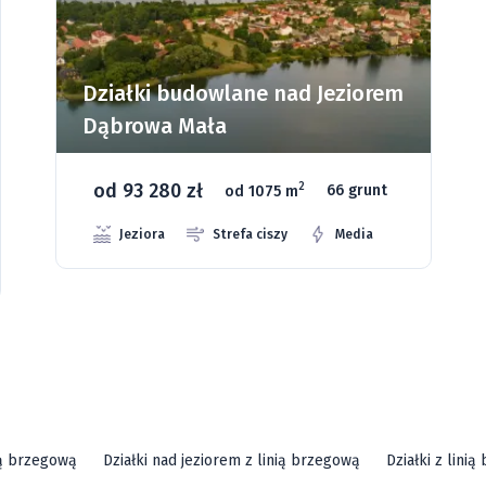
Działki budowlane nad Jeziorem
Dąbrowa Mała
od 93 280 zł
2
od 1075 m
66 grunt
Jeziora
Strefa ciszy
Media
ią brzegową
Działki nad jeziorem z linią brzegową
Działki z lini