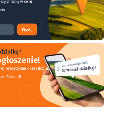
 się z Tobą w celu
rty.
Wyślij
działkę?
głoszenie!
rej precyzyjnie określisz
rwa 5 minut!