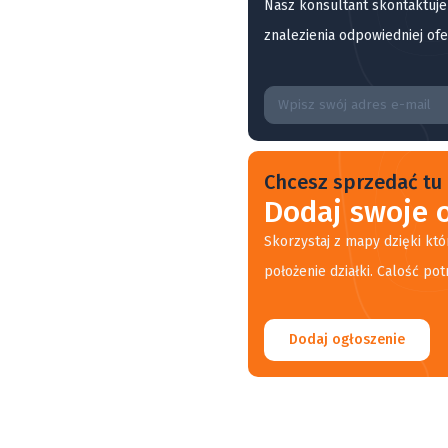
Nasz konsultant skontaktuje
znalezienia odpowiedniej ofe
Chcesz sprzedać tu 
Dodaj swoje o
Skorzystaj z mapy dzięki któ
położenie działki. Calość pot
Dodaj ogłoszenie