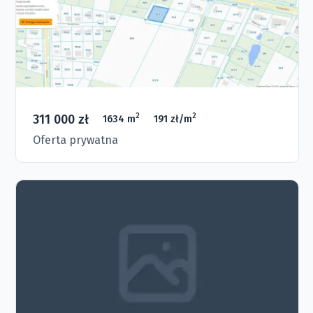
311 000 zł
2
2
1634 m
191 zł/m
Oferta prywatna