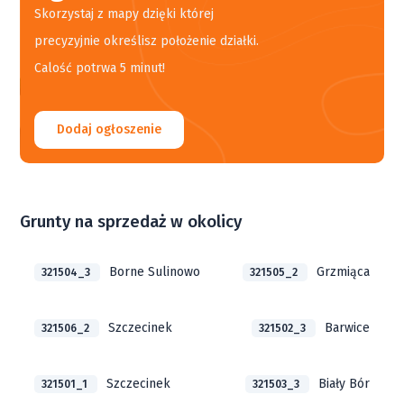
Skorzystaj z mapy dzięki której
precyzyjnie określisz położenie działki.
Calość potrwa 5 minut!
Dodaj ogłoszenie
Grunty na sprzedaż w okolicy
Borne Sulinowo
Grzmiąca
321504_3
321505_2
Szczecinek
Barwice
321506_2
321502_3
Szczecinek
Biały Bór
321501_1
321503_3