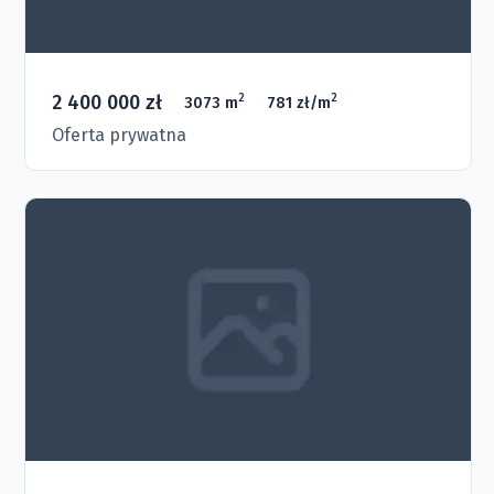
2 400 000 zł
2
2
3073 m
781 zł/m
Oferta prywatna