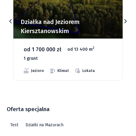
Działki budowlane nad Jeziorem
Dąbrowa Mała
od 93 280 zł
2
od 1075 m
66 grunt
Jeziora
Strefa ciszy
Media
Oferta specjalna
Test
Działki na Mazurach