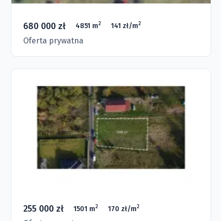
680 000 zł
2
2
4851 m
141 zł/m
Oferta prywatna
255 000 zł
2
2
1501 m
170 zł/m