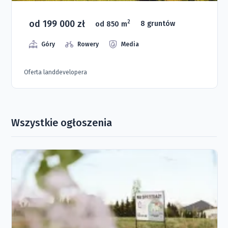
od 199 000 zł
2
od 850 m
8 gruntów
Góry
Rowery
Media
Oferta landdevelopera
Wszystkie ogłoszenia