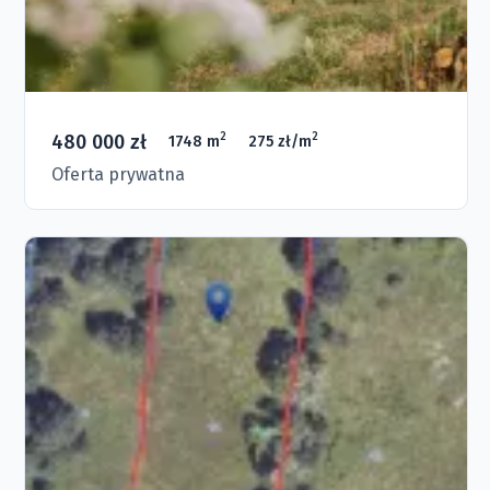
480 000 zł
2
2
1748 m
275 zł/m
Oferta prywatna