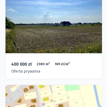
400 000 zł
2
2
2380 m
169 zł/m
Oferta prywatna