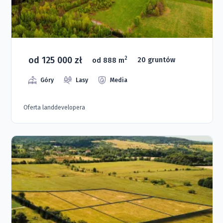
od 125 000 zł
2
od 888 m
20 gruntów
Góry
Lasy
Media
Oferta landdevelopera