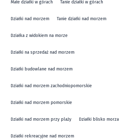
Małe działki w górach
Tanie działki w górach
Na
Buylando
proponujemy najatrakcyjniejsze działki
Działki nad morzem
Tanie działki nad morzem
na sprzedaż w powiecie dzierżoniowskim, w
szczególności w m.in. Dzierżoniowie. Oznacza to, że
Działka z widokiem na morze
niezależnie od tego, czy jesteś zainteresowany działką
budowlaną, czy też działką inwestycyjną, zawsze
Działki na sprzedaż nad morzem
znajdziesz coś dla siebie. Jeśli chciałbyś położyć
Działki budowlane nad morzem
pierwszy kamień swojego domu na działce o łącznej
powierzchni idealnie odpowiadającej Twoim
Działki nad morzem zachodniopomorskie
potrzebom, to miejsce jest dla Ciebie. Sprzedaż
działek w powiecie dzierżoniowskim to szereg
Działki nad morzem pomorskie
możliwości, które warto rozważyć, szczególnie w
Buylando!
Działki nad morzem przy plaży
Działki blisko morza
Działki rekreacyjne nad morzem