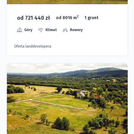
od 721 440 zł
2
od 8016 m
1 grunt
Góry
Klimat
Rowery
Oferta landdevelopera