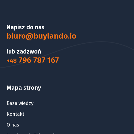
Zakup
działki w powiecie dzierżoniowskim
to
wyjątkowa okazja do zainwestowania w przyszłość.
Atrakcyjne oferty sprzedaży działek strategicznie
Napisz do nas
położonych w gminach tego powiatu, dostępne na
biuro@buylando.io
Buylando, z pewnością przekonają Cię do zgłębienia
lub zadzwoń
uroków Dolnego Śląska.
796 787 167
+48
Mapa strony
Baza wiedzy
Kontakt
O nas