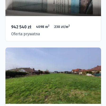
942 540 zł
2
2
4098 m
230 zł/m
Oferta prywatna