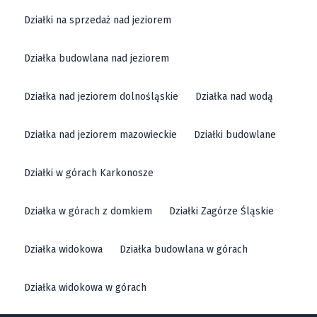
dzierżoniowskim zdecydowanie różnią się na plus w
Działki na sprzedaż nad jeziorem
porównaniu z dużymi aglomeracjami miejskimi, co
czyni ten rejon szczególnie atrakcyjnym dla osób
Działka budowlana nad jeziorem
szukających lukratywnych inwestycji.
Działka nad jeziorem dolnośląskie
Działka nad wodą
Sprzedaż powiat dzierżoniowski
Działka nad jeziorem mazowieckie
Działki budowlane
Na Buylando oferujemy na sprzedaż działki, które
Działki w górach Karkonosze
należą do najlepszych propozycji w powiecie
dzierżoniowskim. Zależy nam na tym, by nasi klienci
Działka w górach z domkiem
Działki Zagórze Śląskie
mieli do wyboru grunty dopasowane do wszystkich
oczekiwań. Dzierżoniów, Bielawa, czy też inne urokliwe
Działka widokowa
Działka budowlana w górach
gminy tego rejonu, mogą stać się miejscem, gdzie
Działka widokowa w górach
Twoje plany i marzenia nabiorą realnych kształtów.
Zapraszamy do zapoznania się z naszą ofertą!