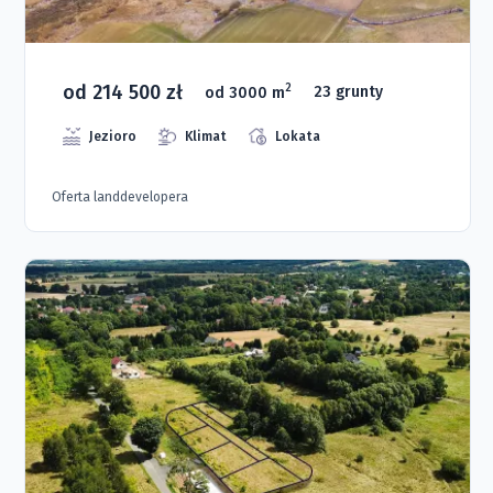
od 214 500 zł
2
od 3000 m
23 grunty
Jezioro
Klimat
Lokata
Oferta landdevelopera