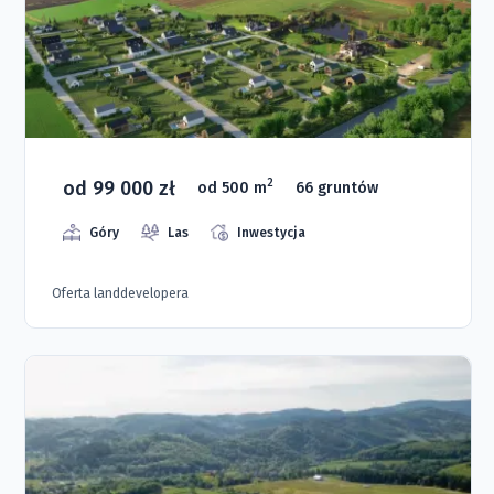
od 99 000 zł
2
od 500 m
66 gruntów
Góry
Las
Inwestycja
Oferta landdevelopera