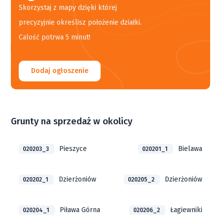
Skorzystaj z mapy dzięki której
precyzyjnie określisz położenie działki.
Calość potrwa 5 minut!
Dodaj ogłoszenie
Grunty na sprzedaż w okolicy
Pieszyce
Bielawa
020203_3
020201_1
Dzierżoniów
Dzierżoniów
020202_1
020205_2
Piława Górna
Łagiewniki
020204_1
020206_2