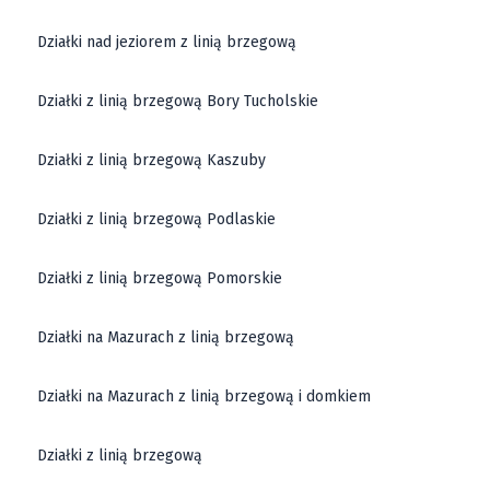
właścicielom widoki na rozległe, zielone przestrzenie
Działki nad jeziorem z linią brzegową
oraz okoliczne góry. Pomijając bliskość do natury,
miejsce to posiada wiele innych atutów. W powiecie
Działki z linią brzegową Bory Tucholskie
dzierżoniowskim, a w szczególności w
Dzierżoniowie
,
działki są położone na terenie, gdzie infrastruktura
Działki z linią brzegową Kaszuby
jest już dobrze rozwinięta. Budowa domu czy
prowadzenie działalności staje się tu o wiele
Działki z linią brzegową Podlaskie
łatwiejsze, dzięki doskonałej komunikacji z innymi
częściami Dolnego Śląska.
Działki z linią brzegową Pomorskie
Działki na Mazurach z linią brzegową
Więcej niż tylko działki na sprzedaż
Działki na Mazurach z linią brzegową i domkiem
Mówiąc o
sprzedaży działek w powiecie
dzierżoniowskim
, warto pamiętać, że to nie tylko
Działki z linią brzegową
propozycje dla osób poszukujących idealnego miejsca