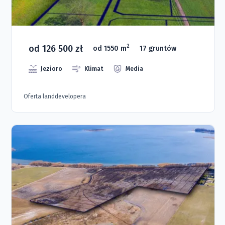
od 126 500 zł
2
od 1550 m
17 gruntów
Jezioro
Klimat
Media
Oferta landdevelopera