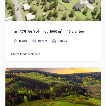
od 179 640 zł
2
od 1000 m
16 gruntów
Media
Natura
Relaks
Oferta landdevelopera