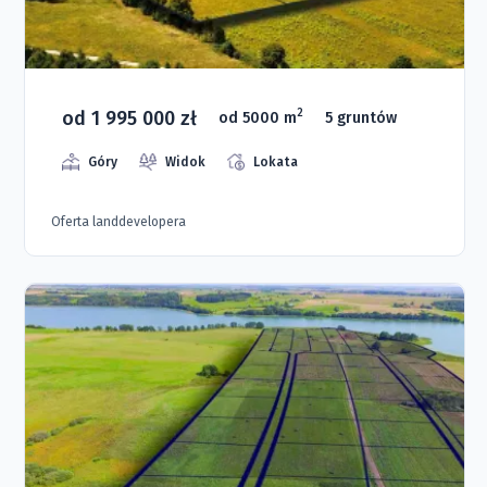
od 1 995 000 zł
2
od 5000 m
5 gruntów
Góry
Widok
Lokata
Oferta landdevelopera