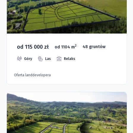
od 115 000 zł
2
od 1104 m
48 gruntów
Góry
Las
Relaks
Oferta landdevelopera