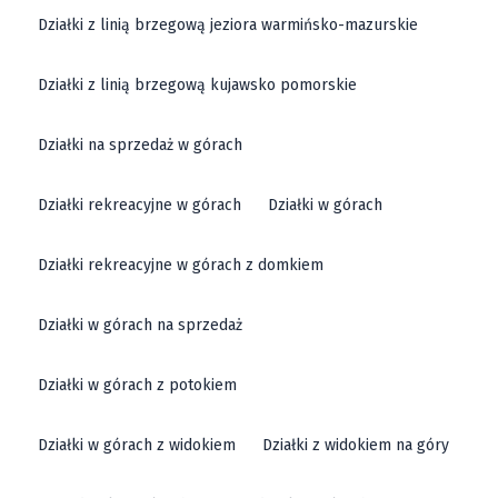
na budowę domu.
Działki inwestycyjne
to oferta dla
Działki z linią brzegową jeziora warmińsko-mazurskie
tych, którzy potrafią dostrzec potencjał w
odpowiednio dobranym gruncie i chcieliby
Działki z linią brzegową kujawsko pomorskie
przeznaczyć go pod prowadzenie działalności
Działki na sprzedaż w górach
gospodarczej.
Co więcej, wybierając dzierżoniowski powiat, nie
Działki rekreacyjne w górach
Działki w górach
musisz martwić się o dostęp do miejsc pracy, szkół,
sklepów czy innych miejsc koniecznych do
Działki rekreacyjne w górach z domkiem
codziennego funkcjonowania. Bliskość tych wszystkich
udogodnień czyni tę lokalizację szczególnie atrakcyjną
Działki w górach na sprzedaż
dla
rodzin z dziećmi
i nie tylko.
Działki w górach z potokiem
Sprzedaż działek blisko
Działki w górach z widokiem
Działki z widokiem na góry
Dzierżoniowa - sprawdź nasze
ogłoszenia