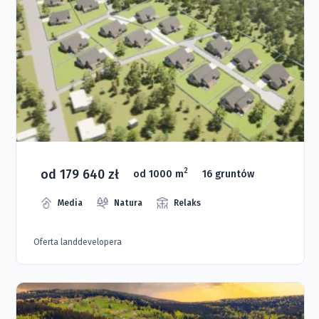
od 179 640 zł
2
od 1000 m
16 gruntów
Media
Natura
Relaks
Oferta landdevelopera