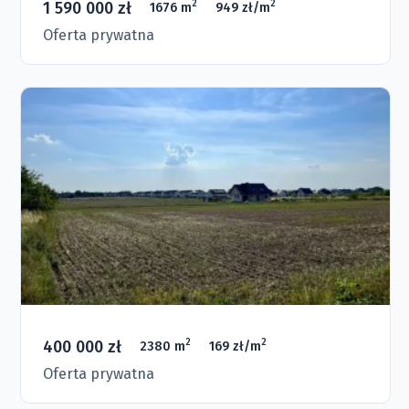
1 590 000 zł
2
2
1676 m
949 zł/m
Oferta prywatna
400 000 zł
2
2
2380 m
169 zł/m
Oferta prywatna