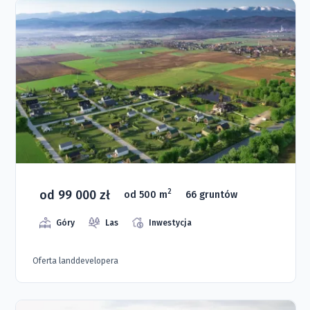
od 99 000 zł
2
od 500 m
66 gruntów
Góry
Las
Inwestycja
Oferta landdevelopera