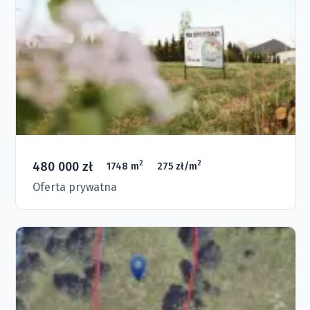
480 000 zł
2
2
1748 m
275 zł/m
Oferta prywatna