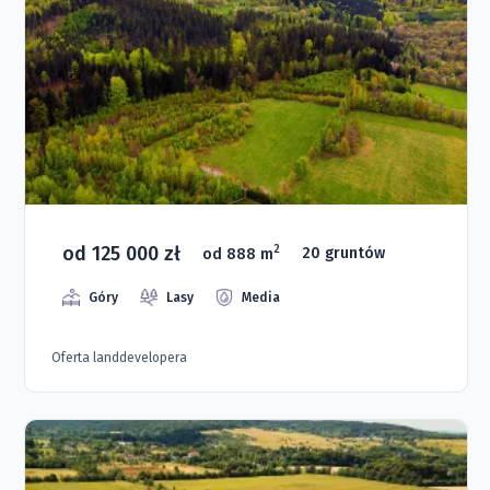
od 125 000 zł
2
od 888 m
20 gruntów
Góry
Lasy
Media
Oferta landdevelopera