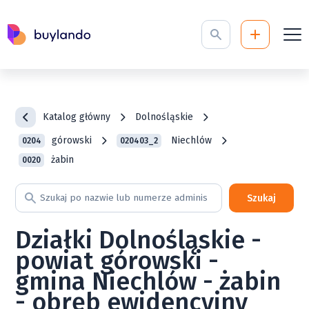
Katalog główny
Dolnośląskie
górowski
Niechlów
0204
020403_2
żabin
0020
Szukaj
Działki Dolnośląskie -
powiat górowski -
gmina Niechlów - żabin
- obręb ewidencyjny