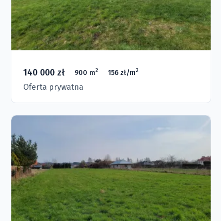
140 000 zł
2
2
900 m
156 zł/m
Oferta prywatna