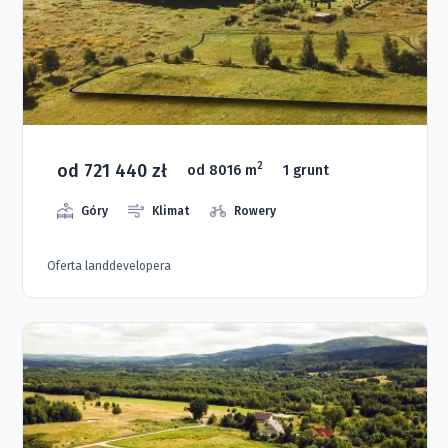
od 721 440 zł
2
od 8016 m
1 grunt
Góry
Klimat
Rowery
Oferta landdevelopera