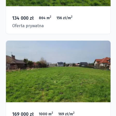
134 000 zł
2
2
864 m
156 zł/m
Oferta prywatna
169 000 zł
2
2
1000 m
169 zł/m