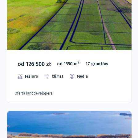
od 126 500 zł
2
od 1550 m
17 gruntów
Jezioro
Klimat
Media
Oferta landdevelopera