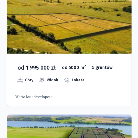
od 1 995 000 zł
2
od 5000 m
5 gruntów
Góry
Widok
Lokata
Oferta landdevelopera