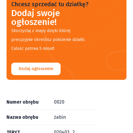
Chcesz sprzedać tu działkę?
Dodaj swoje
ogłoszenie!
Skorzystaj z mapy dzięki której
precyzyjnie określisz położenie działki.
Calość potrwa 5 minut!
Dodaj ogłoszenie
Numer obrębu
0020
Nazwa obrębu
żabin
TERYT
020403_2