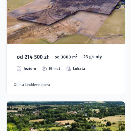
od 214 500 zł
2
od 3000 m
23 grunty
Jezioro
Klimat
Lokata
Oferta landdevelopera