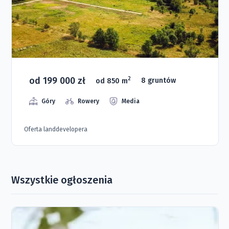
od 199 000 zł
2
od 850 m
8 gruntów
Góry
Rowery
Media
Oferta landdevelopera
Wszystkie ogłoszenia