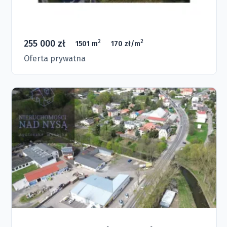
255 000 zł
2
2
1501 m
170 zł/m
Oferta prywatna