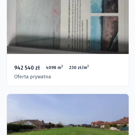
942 540 zł
2
2
4098 m
230 zł/m
Oferta prywatna