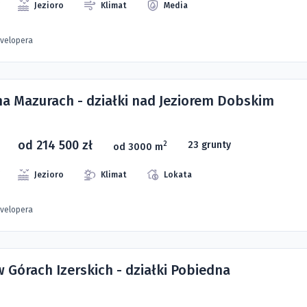
Jezioro
Klimat
Media
evelopera
 na Mazurach - działki nad Jeziorem Dobskim
od 214 500 zł
23 grunty
2
od 3000 m
Jezioro
Klimat
Lokata
evelopera
w Górach Izerskich - działki Pobiedna