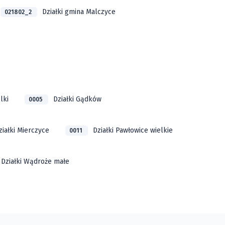
Działki gmina Malczyce
021802_2
lki
Działki Gądków
0005
ziałki Mierczyce
Działki Pawłowice wielkie
0011
Działki Wądroże małe