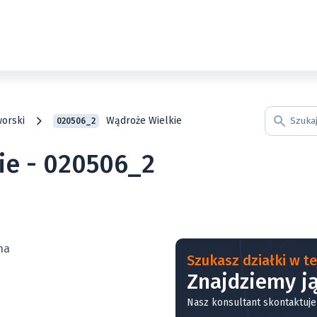
worski
Wądroże Wielkie
020506_2
ie - 020506_2
Szukasz działki w tej
Znajdziemy ją
Nasz konsultant skontaktuje