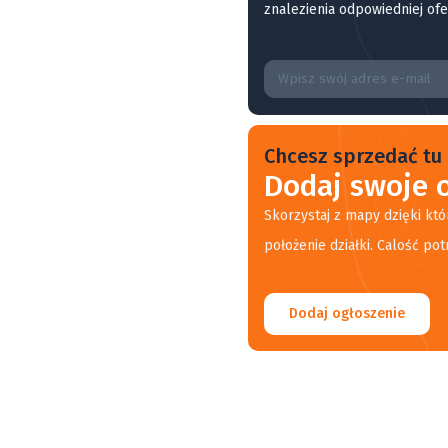
znalezienia odpowiedniej ofe
Chcesz sprzedać tu 
Dodaj swoje o
Skorzystaj z mapy dzięki któ
położenie działki. Calość pot
Dodaj ogłoszenie