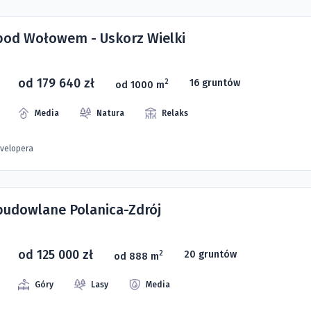
 pod Wołowem - Uskorz Wielki
od 179 640 zł
16 gruntów
2
od 1000 m
Media
Natura
Relaks
evelopera
 budowlane Polanica-Zdrój
od 125 000 zł
20 gruntów
2
od 888 m
Góry
Lasy
Media