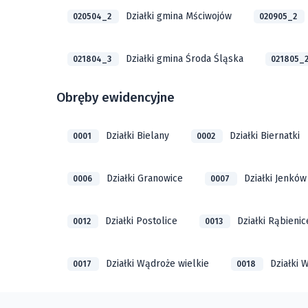
Działki gmina Mściwojów
020504_2
020905_2
Działki gmina Środa Śląska
021804_3
021805_
Obręby ewidencyjne
Działki Bielany
Działki Biernatki
0001
0002
Działki Granowice
Działki Jenków
0006
0007
Działki Postolice
Działki Rąbienic
0012
0013
Działki Wądroże wielkie
Działki 
0017
0018