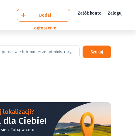
Załóż konto
Zaloguj
Dodaj
ogłoszenie
Szukaj
 lokalizacji?
 dla Ciebie!
 się z Tobą w celu