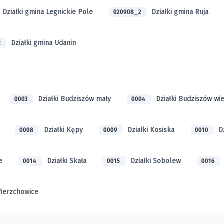
Działki gmina Legnickie Pole
Działki gmina Ruja
020908_2
Działki gmina Udanin
2
Działki Budziszów mały
Działki Budziszów wie
0003
0004
Działki Kępy
Działki Kosiska
D
0008
0009
0010
e
Działki Skała
Działki Sobolew
0014
0015
0016
Wierzchowice