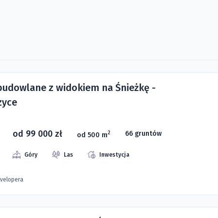
 budowlane z widokiem na Śnieżkę -
zyce
od 99 000 zł
66 gruntów
2
od 500 m
Góry
Las
Inwestycja
evelopera