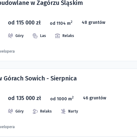
 budowlane w Zagórzu Śląskim
od 115 000 zł
48 gruntów
2
od 1104 m
Góry
Las
Relaks
evelopera
w Górach Sowich - Sierpnica
od 135 000 zł
46 gruntów
2
od 1000 m
Góry
Relaks
Narty
evelopera