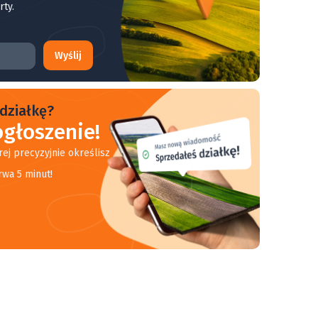
rty.
Wyślij
działkę?
głoszenie!
rej precyzyjnie określisz
rwa 5 minut!