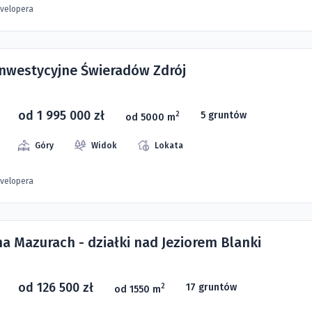
evelopera
 inwestycyjne Świeradów Zdrój
od 1 995 000 zł
5 gruntów
2
od 5000 m
Góry
Widok
Lokata
evelopera
na Mazurach - działki nad Jeziorem Blanki
od 126 500 zł
17 gruntów
2
od 1550 m