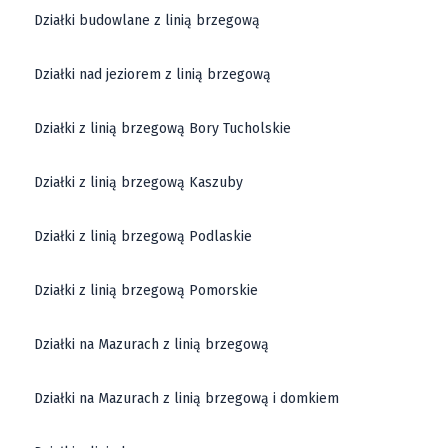
w nieruchomości. Wielkie to wieś usytuowana w jednym
Działki budowlane z linią brzegową
z najbardziej malowniczych regionów Dolnego Śląska,
Działki nad jeziorem z linią brzegową
a dostępne działki na sprzedaż z widokiem na góry to
propozycja, której nie można przegapić. Wystawione
Działki z linią brzegową Bory Tucholskie
na sprzedaż działki obejmują różnorodne tereny – od
działek budowlanych po inwestycyjne, co pozwala
Działki z linią brzegową Kaszuby
dopasować ofertę do indywidualnych potrzeb. Działka
budowlana w Janowicach Wielkich to nie tylko idealne
Działki z linią brzegową Podlaskie
miejsce na dom, ale również doskonała inwestycja na
przyszłość, ze względu na rozwijającą się
Działki z linią brzegową Pomorskie
infrastrukturę i coraz większe zainteresowanie tym
Działki na Mazurach z linią brzegową
regionem.
Działki na Mazurach z linią brzegową i domkiem
Działka Budowlana w Janowicach