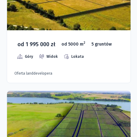
od 1 995 000 zł
2
od 5000 m
5 gruntów
Góry
Widok
Lokata
Oferta landdevelopera