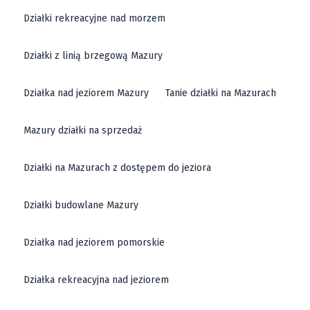
wśród miłośników gór i aktywnego wypoczynku. Działki
Działki rekreacyjne nad morzem
położone w tym rejonie wyróżniają się nie tylko
Działki z linią brzegową Mazury
pięknymi widokami, ale także dogodną lokalizacją -
bliskość szlaków turystycznych, terenów narciarskich
Działka nad jeziorem Mazury
Tanie działki na Mazurach
oraz miejscowości uzdrowiskowych czyni te tereny
wyjątkowo atrakcyjnymi. Wiele oferowanych działek to
Mazury działki na sprzedaż
działki budowlane, idealne pod dom jednorodzinny, z
dostępem do mediów, co znacznie ułatwia realizację
Działki na Mazurach z dostępem do jeziora
planów budowlanych. Działka położona w tej okolicy to
świetna alternatywa dla osób poszukujących miejsca
Działki budowlane Mazury
na stałe zamieszkanie lub rekreację, które
Działka nad jeziorem pomorskie
jednocześnie zapewnia możliwość korzystania z
wszelkich uroków regionu.
Działka rekreacyjna nad jeziorem