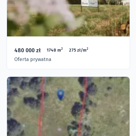
480 000 zł
2
2
1748 m
275 zł/m
Oferta prywatna