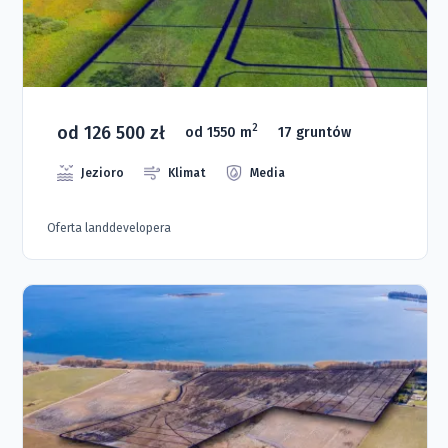
od 126 500 zł
2
od 1550 m
17 gruntów
Jezioro
Klimat
Media
Oferta landdevelopera