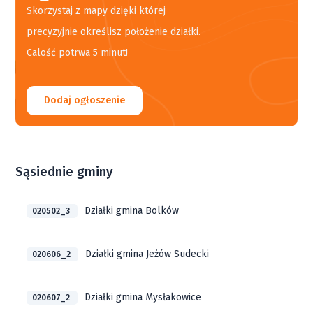
Skorzystaj z mapy dzięki której
precyzyjnie określisz położenie działki.
Calość potrwa 5 minut!
Dodaj ogłoszenie
Sąsiednie gminy
Działki gmina Bolków
020502_3
Działki gmina Jeżów Sudecki
020606_2
Działki gmina Mysłakowice
020607_2