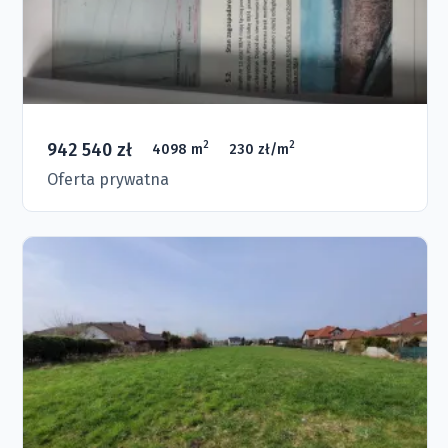
942 540 zł
2
2
4098 m
230 zł/m
Oferta prywatna