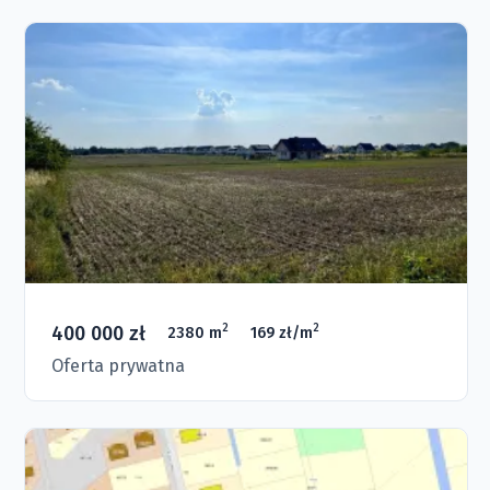
400 000 zł
2
2
2380 m
169 zł/m
Oferta prywatna