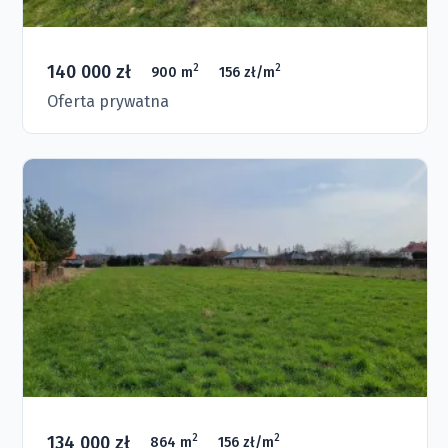
140 000 zł
2
2
900 m
156 zł/m
Oferta prywatna
134 000 zł
2
2
864 m
156 zł/m