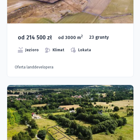
od 214 500 zł
2
od 3000 m
23 grunty
Jezioro
Klimat
Lokata
Oferta landdevelopera