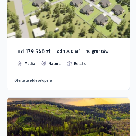
od 179 640 zł
2
od 1000 m
16 gruntów
Media
Natura
Relaks
Oferta landdevelopera