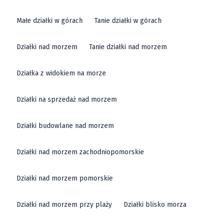
pensjonaty. Warto zwrócić uwagę, że sprzedaż działki
Małe działki w górach
Tanie działki w górach
w tym regionie z roku na rok staje się coraz bardziej
opłacalna, a inwestorzy coraz częściej kierują swoją
Działki nad morzem
Tanie działki nad morzem
uwagę na tereny z dużym potencjałem, takie jak
Janowice Wielkie.
Działka z widokiem na morze
Działki na sprzedaż nad morzem
Działka Janowice Wielkie - Dlaczego
Działki w Gminie Janowice Wielkie Są
Działki budowlane nad morzem
Tak Atrakcyjne?
Działki nad morzem zachodniopomorskie
Działki na sprzedaż w Janowicach Wielkich to oferta,
która przyciąga osoby poszukujące spokojnego
Działki nad morzem pomorskie
miejsca do życia w otoczeniu natury. Janowice Wielkie
to wieś usytuowana w pobliżu Karkonoszy, co sprawia,
Działki nad morzem przy plaży
Działki blisko morza
że teren ten cieszy się ogromnym zainteresowaniem