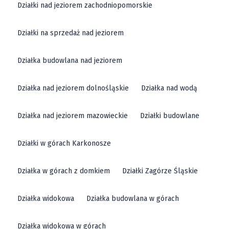
Buylando - Twój Zaufany Partner w
Działki nad jeziorem zachodniopomorskie
Sprzedaży Działek
Działki na sprzedaż nad jeziorem
Buylando to nowoczesna platforma e-commerce
specjalizująca się w sprzedaży nieruchomości
Działka budowlana nad jeziorem
gruntowych, w tym działek na terenie całej Polski, ze
Działka nad jeziorem dolnośląskie
Działka nad wodą
szczególnym uwzględnieniem takich malowniczych
miejsc jak Janowice Wielkie. Oferujemy szeroki wybór
Działka nad jeziorem mazowieckie
Działki budowlane
działek budowlanych, rekreacyjnych oraz
inwestycyjnych, co pozwala na dostosowanie oferty do
Działki w górach Karkonosze
potrzeb każdego klienta. Jedną z największych zalet
Buylando jest możliwość korzystania z interaktywnej
Działka w górach z domkiem
Działki Zagórze Śląskie
mapy, która umożliwia precyzyjne określenie
lokalizacji dostępnych działek, co znacznie ułatwia
Działka widokowa
Działka budowlana w górach
proces wyboru nieruchomości.
Działka widokowa w górach