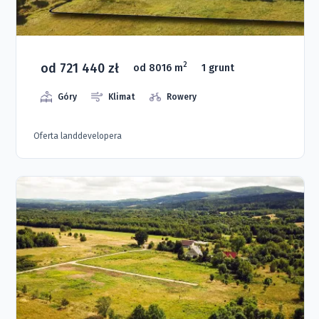
od 721 440 zł
2
od 8016 m
1 grunt
Góry
Klimat
Rowery
Oferta landdevelopera