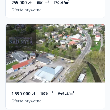
255 000 zł
2
2
1501 m
170 zł/m
Oferta prywatna
1 590 000 zł
2
2
1676 m
949 zł/m
Oferta prywatna