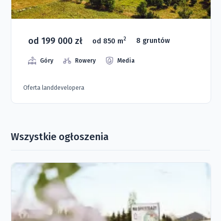
od 199 000 zł
2
od 850 m
8 gruntów
Góry
Rowery
Media
Oferta landdevelopera
Wszystkie ogłoszenia