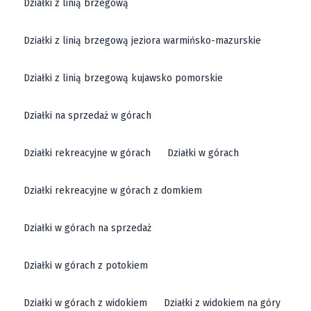
Wielkich - Perspektywy i Możliwości
Działki z linią brzegową
Działki budowlane dostępne w ofercie Janowic
Działki z linią brzegową jeziora warmińsko-mazurskie
Wielkich to doskonała okazja dla osób, które pragną
zbudować dom w cichej, górskiej okolicy. Gmina
Działki z linią brzegową kujawsko pomorskie
Janowice Wielkie oferuje wiele działek położonych na
Działki na sprzedaż w górach
terenach widokowych, które zapewniają bliskość
przyrody oraz komfort mieszkania z dala od zgiełku
Działki rekreacyjne w górach
Działki w górach
dużych miast. Tego typu działki są idealne dla tych,
którzy szukają nie tylko miejsca na stałe
Działki rekreacyjne w górach z domkiem
zamieszkanie, ale także dla tych, którzy chcą
zainwestować w rozwijający się region Dolnego Śląska.
Działki w górach na sprzedaż
Działki położone w Janowicach Wielkich oferują
różnorodne możliwości – od budowy domów
Działki w górach z potokiem
jednorodzinnych, po stworzenie miejsc
Działki w górach z widokiem
Działki z widokiem na góry
wypoczynkowych, takich jak domki letniskowe czy