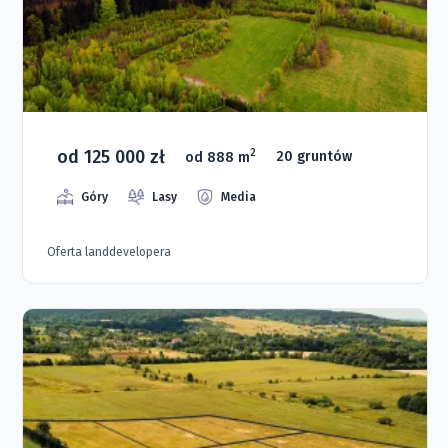
od 125 000 zł
2
od 888 m
20 gruntów
Góry
Lasy
Media
Oferta landdevelopera