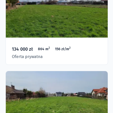
134 000 zł
2
2
864 m
156 zł/m
Oferta prywatna