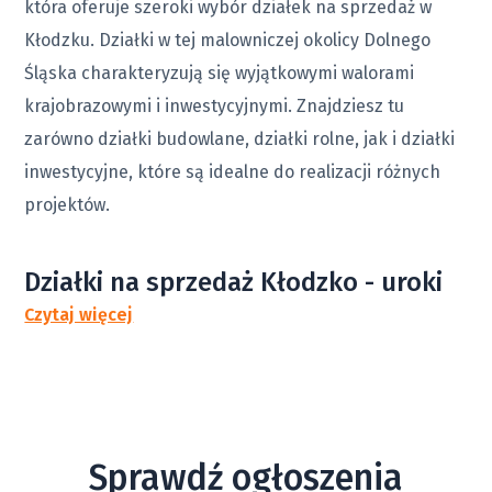
która oferuje szeroki wybór działek na sprzedaż w
Kłodzku. Działki w tej malowniczej okolicy Dolnego
Śląska charakteryzują się wyjątkowymi walorami
krajobrazowymi i inwestycyjnymi. Znajdziesz tu
zarówno działki budowlane, działki rolne, jak i działki
inwestycyjne, które są idealne do realizacji różnych
projektów.
Działki na sprzedaż Kłodzko - uroki
Kłodzka
Czytaj więcej
Kłodzko
to urokliwe miasto o bogatej historii,
położone w sercu malowniczego regionu górskiego.
Jego średniowieczna zabudowa, w tym słynna
Sprawdź ogłoszenia
Twierdza Kłodzka, przyciąga miłośników historii i