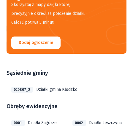
Skorzystaj z mapy dzięki której
precyzyjnie określisz położenie działki.
Calość potrwa 5 minut!
Dodaj ogłoszenie
Sąsiednie gminy
Działki gmina Kłodzko
020807_2
Obręby ewidencyjne
Działki Zagórze
Działki Leszczyna
0001
0002