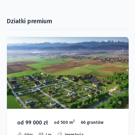
Działki premium
od 99 000 zł
2
od 500 m
66 gruntów
Góry
Las
Inwestycja