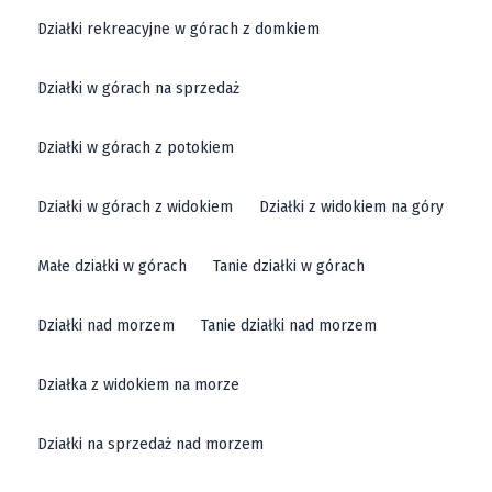
pięknem dolnośląskiego krajobrazu.
Działki rekreacyjne w górach z domkiem
Działka inwestycyjna w Kłodzku
Działki w górach na sprzedaż
Dla inwestorów szukających atrakcyjnych lokalizacji,
Działki w górach z potokiem
Kłodzko oferuje również
działki inwestycyjne
. Te
Działki w górach z widokiem
Działki z widokiem na góry
grunty są idealne pod zabudowę usługową lub
komercyjną, dzięki czemu możesz realizować
Małe działki w górach
Tanie działki w górach
różnorodne projekty biznesowe. Kłodzko, ze względu
na swoje położenie i turystyczny charakter, jest
Działki nad morzem
Tanie działki nad morzem
doskonałym miejscem na inwestycje. Gmina Kłodzko
zapewnia doskonałe warunki infrastrukturalne oraz
Działka z widokiem na morze
wsparcie lokalnych władz, co dodatkowo zwiększa
atrakcyjność inwestycji w tym regionie.
Działki na sprzedaż nad morzem
Atrakcyjne działki w tej okolicy są cenione za swoje