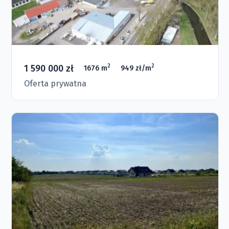
1 590 000 zł
2
2
1676 m
949 zł/m
Oferta prywatna