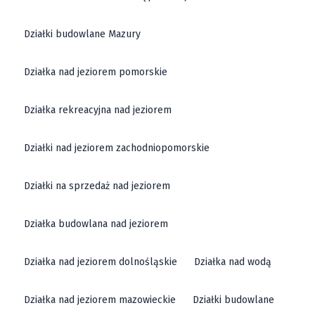
Bliskość centrów turystycznych i uzdrowiskowych
sprawia, że tego typu działki są wyjątkowo atrakcyjne.
Działki budowlane Mazury
Inwestując w działki usługowe, możesz liczyć na duży
Działka nad jeziorem pomorskie
ruch turystyczny i lokalny, co przekłada się na
potencjalne zyski.
Działka rekreacyjna nad jeziorem
Ogłoszenia sprzedaży działek
Działki nad jeziorem zachodniopomorskie
Kłodzko Buylando
Działki na sprzedaż nad jeziorem
Buylando
zapewnia łatwy dostęp do aktualnych
ogłoszeń dotyczących sprzedaży działek w Kłodzku.
Działka budowlana nad jeziorem
Nasza platforma umożliwia przeglądanie ofert,
Działka nad jeziorem dolnośląskie
Działka nad wodą
porównywanie cen i powierzchni działek, a także
kontakt z właścicielami nieruchomości. Zachęcamy do
Działka nad jeziorem mazowieckie
Działki budowlane
zapoznania się z naszą ofertą i znalezienia idealnej