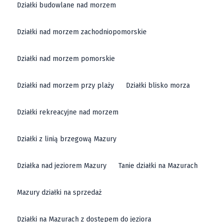
Działki budowlane nad morzem
piękne położenie i potencjał rozwoju. Piękna działka
inwestycyjna w Kłodzku to gwarancja sukcesu dla
Działki nad morzem zachodniopomorskie
każdego przedsięwzięcia biznesowego. Inwestycje w
te grunty dają szerokie możliwości rozwoju, zarówno w
Działki nad morzem pomorskie
sektorze turystycznym, jak i komercyjnym. Atrakcyjna
działka w Kłodzku może przekształcić się w
Działki nad morzem przy plaży
Działki blisko morza
dochodowy obiekt, przyciągający turystów i
mieszkańców. Gmina Kłodzko stwarza przyjazne
Działki rekreacyjne nad morzem
warunki do realizacji inwestycji, co czyni ten region
Działki z linią brzegową Mazury
idealnym miejscem do lokowania kapitału.
Działka nad jeziorem Mazury
Tanie działki na Mazurach
Działka usługowa Kłodzko
Mazury działki na sprzedaż
Działki usługowe w Kłodzku
to propozycja dla tych,
którzy planują otworzyć działalność gospodarczą.
Działki na Mazurach z dostępem do jeziora