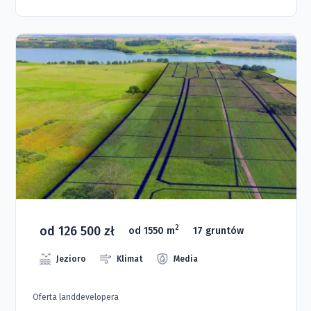
od 126 500 zł
2
od 1550 m
17 gruntów
Jezioro
Klimat
Media
Oferta landdevelopera