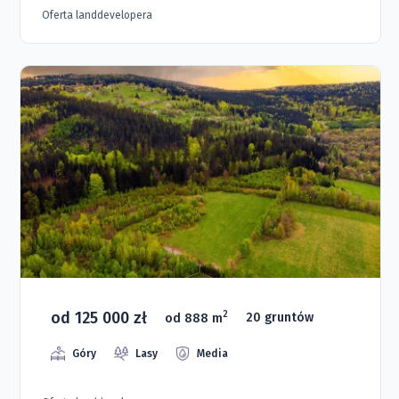
Oferta landdevelopera
od 125 000 zł
2
od 888 m
20 gruntów
Góry
Lasy
Media