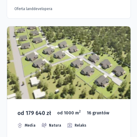
Oferta landdevelopera
od 179 640 zł
2
od 1000 m
16 gruntów
Media
Natura
Relaks