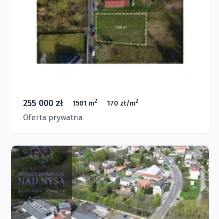
255 000 zł
2
2
1501 m
170 zł/m
Oferta prywatna