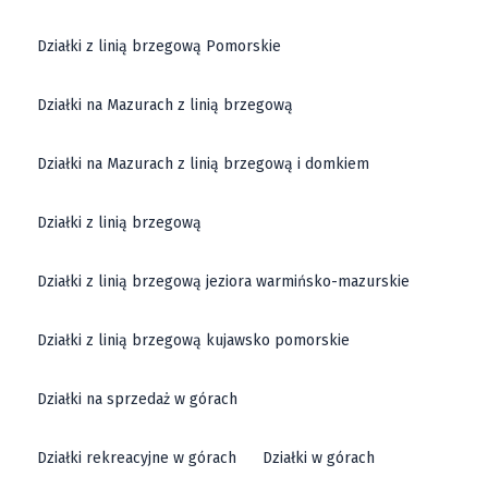
podjęcie decyzji o zakupie.
Działki z linią brzegową Pomorskie
Działka rolna Kłodzko
Działki na Mazurach z linią brzegową
Działki rolne w Kłodzku
to wyjątkowa okazja dla tych,
Działki na Mazurach z linią brzegową i domkiem
którzy poszukują terenów pod uprawę, hodowlę lub
agroturystykę. Region ten, dzięki swojemu urokowi i
Działki z linią brzegową
doskonałym warunkom glebowym, staje się coraz
bardziej popularny wśród rolników i inwestorów.
Działki z linią brzegową jeziora warmińsko-mazurskie
Działki rolne w Kłodzku oferują nie tylko możliwość
prowadzenia działalności rolniczej, ale także stanowią
Działki z linią brzegową kujawsko pomorskie
świetną inwestycję w przyszłość, z potencjałem do
Działki na sprzedaż w górach
przekształcenia ich w działki budowlane. Sprawdź
nasze ogłoszenia, aby znaleźć idealną działkę rolną,
Działki rekreacyjne w górach
Działki w górach
która spełni Twoje oczekiwania i pozwoli cieszyć się