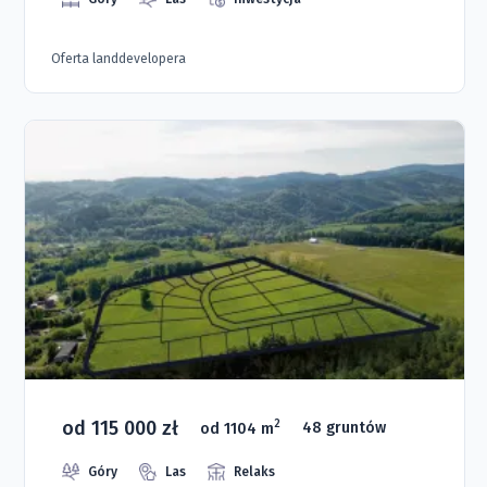
Oferta landdevelopera
od 115 000 zł
2
od 1104 m
48 gruntów
Góry
Las
Relaks