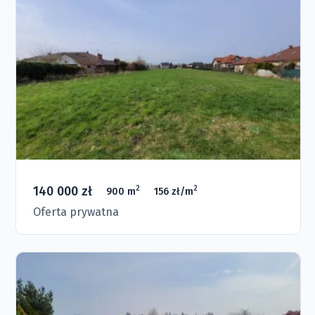
140 000 zł
2
2
900 m
156 zł/m
Oferta prywatna