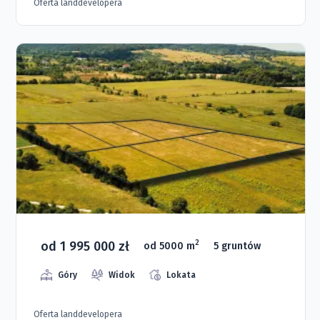
Oferta landdevelopera
od 1 995 000 zł
2
od 5000 m
5 gruntów
Góry
Widok
Lokata
Oferta landdevelopera