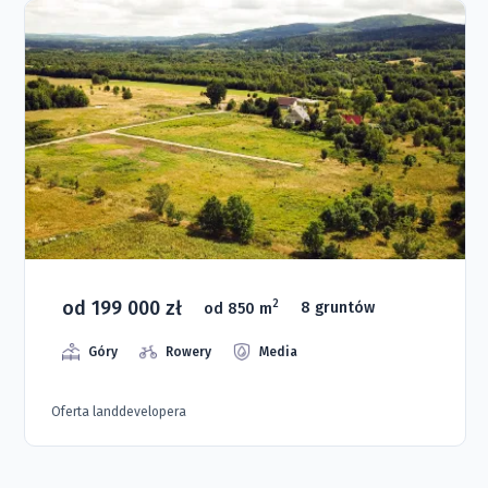
od 199 000 zł
2
od 850 m
8 gruntów
Góry
Rowery
Media
Oferta landdevelopera