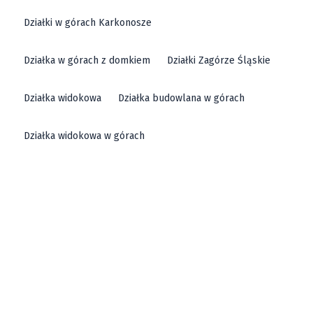
działki na sprzedaż w Kłodzku.
Działki w górach Karkonosze
Zapraszamy do skorzystania z naszej oferty
sprzedaży działek w Kłodzku. Dzięki Buylando proces
Działka w górach z domkiem
Działki Zagórze Śląskie
zakupu działki jest prosty i przejrzysty. Nasze
ogłoszenia zawierają wszystkie niezbędne informacje,
Działka widokowa
Działka budowlana w górach
co ułatwia podjęcie decyzji o inwestycji. Znajdź swoją
Działka widokowa w górach
wymarzoną działkę budowlaną, inwestycyjną lub
usługową w Kłodzku już dziś!