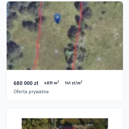
680 000 zł
2
2
4851 m
141 zł/m
Oferta prywatna