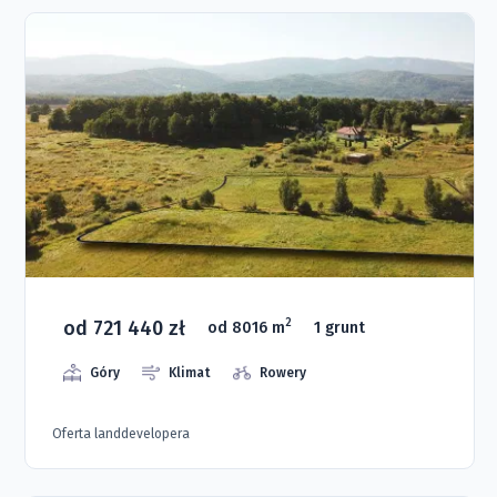
od 721 440 zł
2
od 8016 m
1 grunt
Góry
Klimat
Rowery
Oferta landdevelopera