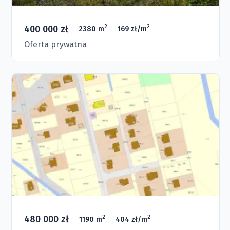
400 000 zł
2
2
2380 m
169 zł/m
Oferta prywatna
480 000 zł
2
2
1190 m
404 zł/m