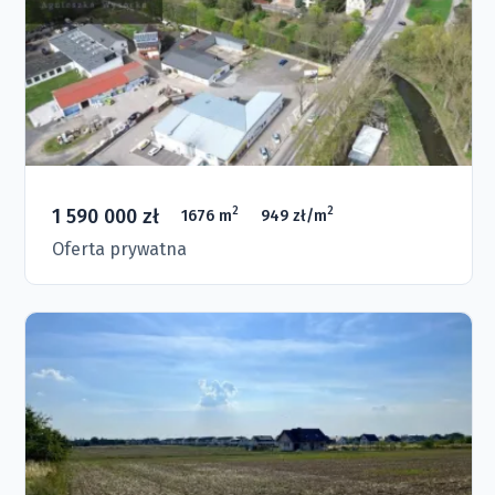
1 590 000 zł
2
2
1676 m
949 zł/m
Oferta prywatna