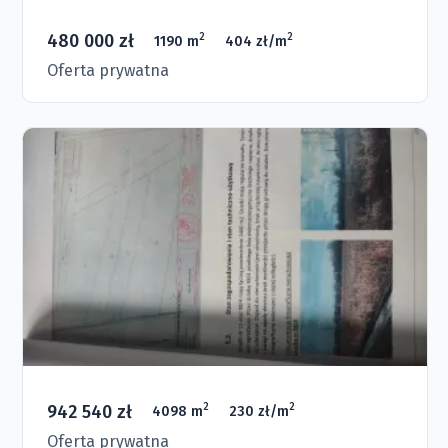
480 000 zł
2
2
1190 m
404 zł/m
Oferta prywatna
942 540 zł
2
2
4098 m
230 zł/m
Oferta prywatna