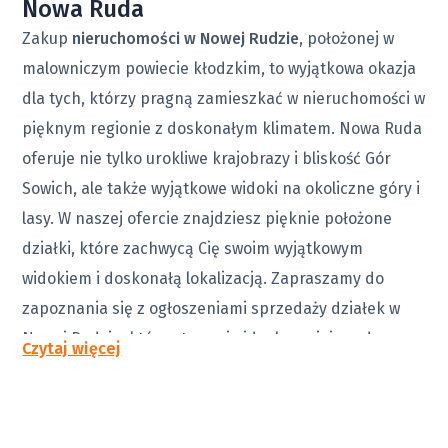
Nowa Ruda
Zakup
nieruchomości w Nowej Rudzie
, położonej w
malowniczym powiecie kłodzkim, to wyjątkowa okazja
dla tych, którzy pragną zamieszkać w nieruchomości w
pięknym regionie z doskonałym klimatem. Nowa Ruda
oferuje nie tylko urokliwe krajobrazy i bliskość Gór
Sowich, ale także wyjątkowe widoki na okoliczne góry i
lasy. W naszej ofercie znajdziesz pięknie położone
działki, które zachwycą Cię swoim wyjątkowym
widokiem i doskonałą lokalizacją. Zapraszamy do
zapoznania się z ogłoszeniami sprzedaży działek w
Nowej Rudzie, które stanowią idealne miejsce do
Czytaj więcej
budowy wymarzonego domu lub inwestycji
turystycznej.