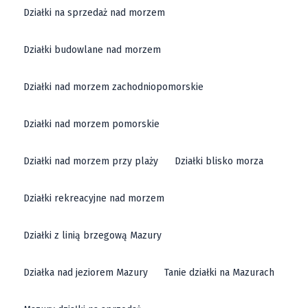
atrakcyjność inwestycji w tym regionie. Atrakcyjne
Działki na sprzedaż nad morzem
działki w tej okolicy są cenione za swoje piękne
Działki budowlane nad morzem
położenie i potencjał rozwoju. Piękna działka
inwestycyjna w Nowej Rudzie to gwarancja sukcesu dla
Działki nad morzem zachodniopomorskie
każdego przedsięwzięcia biznesowego. Inwestycje w
te grunty dają szerokie możliwości rozwoju, zarówno w
Działki nad morzem pomorskie
sektorze turystycznym, jak i komercyjnym. Atrakcyjna
działka w Nowej Rudzie może przekształcić się w
Działki nad morzem przy plaży
Działki blisko morza
dochodowy obiekt, przyciągający turystów i
mieszkańców. Gmina Nowa Ruda stwarza przyjazne
Działki rekreacyjne nad morzem
warunki do realizacji inwestycji, co czyni ten region
Działki z linią brzegową Mazury
idealnym miejscem do lokowania kapitału.
Działka nad jeziorem Mazury
Tanie działki na Mazurach
Sprzedaż działki Buylando -