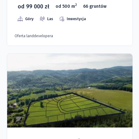
od 99 000 zł
2
od 500 m
66 gruntów
Góry
Las
Inwestycja
Oferta landdevelopera