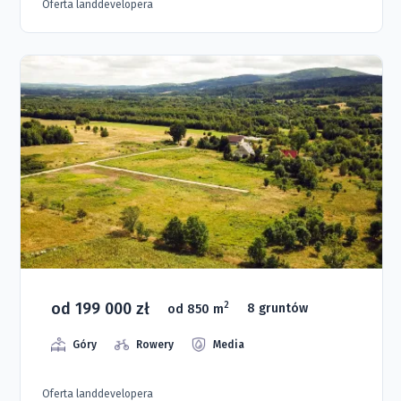
Oferta landdevelopera
od 199 000 zł
2
od 850 m
8 gruntów
Góry
Rowery
Media
Oferta landdevelopera