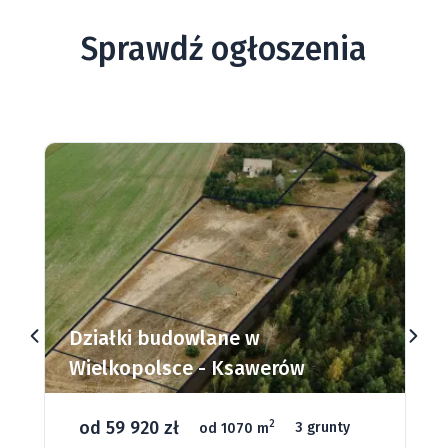
Działka Nowa Ruda - zalety miasta
Sprawdź ogłoszenia
Nowa Ruda
to urokliwe miasto położone w powiecie
kłodzkim, które przyciąga turystów swoim
historycznym charakterem i malowniczymi
krajobrazami. Miasto oferuje bogatą infrastrukturę
oraz liczne atrakcje przyrodnicze i kulturalne. W Nowej
Rudzie można znaleźć zabytkowe budynki, urokliwe
kościoły oraz muzea, które tworzą niepowtarzalną
atmosferę tego miejsca. Bliskość Gór Sowich i licznych
szlaków turystycznych sprawia, że Nowa Ruda jest
Działki budowlane w
idealnym miejscem dla miłośników aktywnego
Wielkopolsce - Ksawerów
wypoczynku.
od 59 920 zł
2
od 1070 m
3 grunty
Działka na sprzedaż - zalety