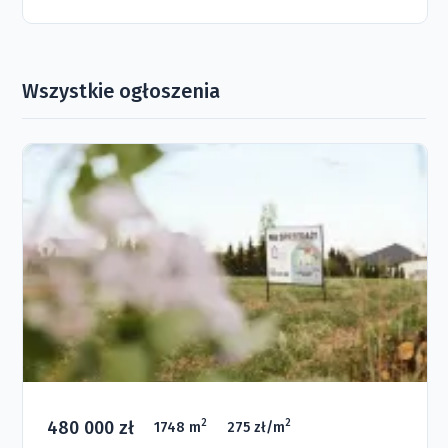
Wszystkie ogłoszenia
480 000 zł
2
2
1748 m
275 zł/m