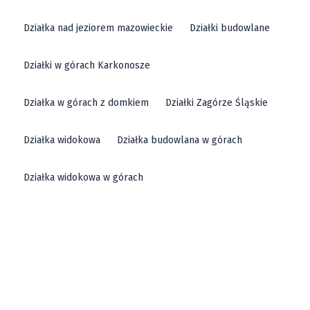
piękne widoki, ale także doskonałe warunki do życia i
Działka nad jeziorem mazowieckie
Działki budowlane
inwestycji. Buylando zapewnia kompleksową obsługę,
która sprawia, że proces zakupu działki jest prosty i
Działki w górach Karkonosze
wygodny.
Działka w górach z domkiem
Działki Zagórze Śląskie
Działka widokowa
Działka budowlana w górach
Działka widokowa w górach