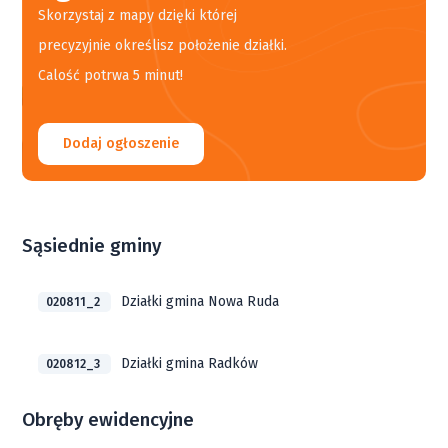
Skorzystaj z mapy dzięki której
precyzyjnie określisz położenie działki.
Calość potrwa 5 minut!
Dodaj ogłoszenie
Sąsiednie gminy
Działki gmina Nowa Ruda
020811_2
Działki gmina Radków
020812_3
Obręby ewidencyjne