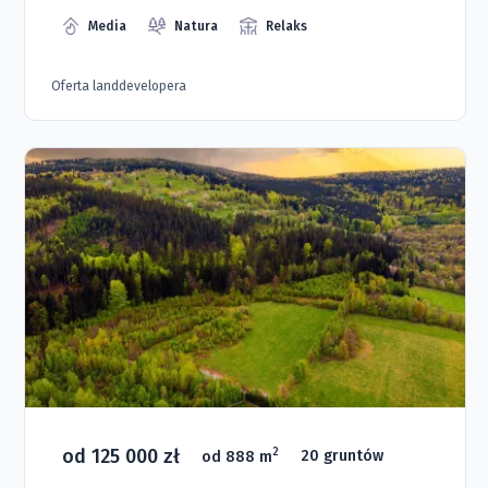
Media
Natura
Relaks
Oferta landdevelopera
od 125 000 zł
2
od 888 m
20 gruntów