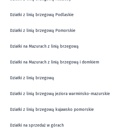
zakupu działki staje się prostszy i bardziej przejrzysty.
Działki z linią brzegową Podlaskie
Gmina Nowa Ruda - ogłoszenia
Działki z linią brzegową Pomorskie
działek budowlanych Nowa Ruda
Działki na Mazurach z linią brzegową
Działka budowlana w Nowej Rudzie
to doskonała opcja
dla osób planujących budowę nieruchomości w
Działki na Mazurach z linią brzegową i domkiem
spokojnym i malowniczym otoczeniu. Działki te
położone są w atrakcyjnych lokalizacjach, blisko lasów
Działki z linią brzegową
i terenów rekreacyjnych, co zapewnia mieszkańcom
doskonałe warunki do życia. Ogłoszenia o sprzedaży
Działki z linią brzegową jeziora warmińsko-mazurskie
działek budowlanych zawierają szczegółowe
informacje o powierzchni, lokalizacji i dostępnych
Działki z linią brzegową kujawsko pomorskie
mediach, co ułatwia podjęcie decyzji o zakupie. Wiele
Działki na sprzedaż w górach
działek budowlanych w Nowej Rudzie oferuje piękne