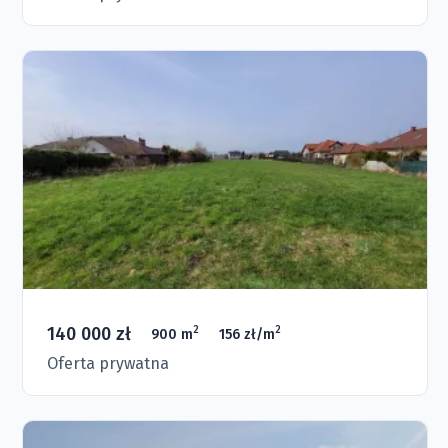
140 000 zł
2
2
900 m
156 zł/m
Oferta prywatna