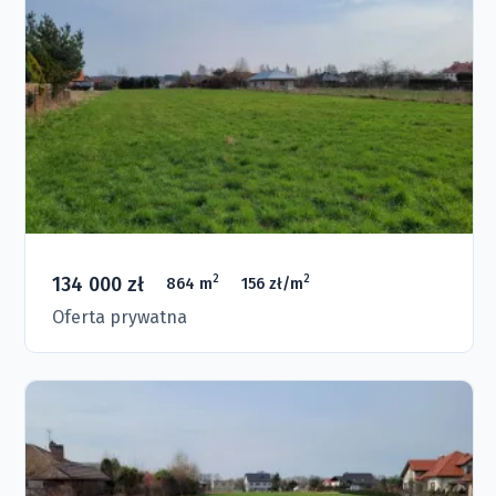
134 000 zł
2
2
864 m
156 zł/m
Oferta prywatna