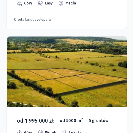
Góry
Lasy
Media
Oferta landdevelopera
od 1 995 000 zł
2
od 5000 m
5 gruntów
Góry
Widok
Lokata