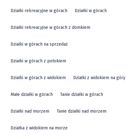
widoki na góry, co dodatkowo podnosi ich
Działki rekreacyjne w górach
Działki w górach
atrakcyjność. Sprzedaż działek budowlanych w Nowej
Rudzie to szansa na zainwestowanie w nieruchomość
Działki rekreacyjne w górach z domkiem
w jednym z najpiękniejszych regionów w Polsce.
Działki w górach na sprzedaż
Działka na sprzedaż Nowa Ruda -
Działki w górach z potokiem
działki inwestycyjne w Nowej Rudzie
Działki w górach z widokiem
Działki z widokiem na góry
Dla inwestorów szukających atrakcyjnych lokalizacji,
Nowa Ruda oferuje również
działki inwestycyjne
. Te
Małe działki w górach
Tanie działki w górach
grunty są idealne pod zabudowę usługową lub
komercyjną, dzięki czemu możesz realizować
Działki nad morzem
Tanie działki nad morzem
różnorodne projekty biznesowe. Gmina Nowa Ruda
zapewnia doskonałe warunki infrastrukturalne oraz
Działka z widokiem na morze
wsparcie lokalnych władz, co dodatkowo zwiększa