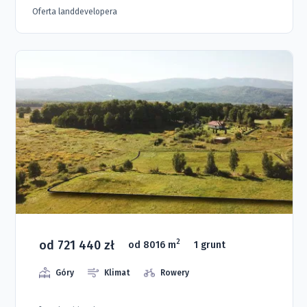
Oferta landdevelopera
od 721 440 zł
2
od 8016 m
1 grunt
Góry
Klimat
Rowery