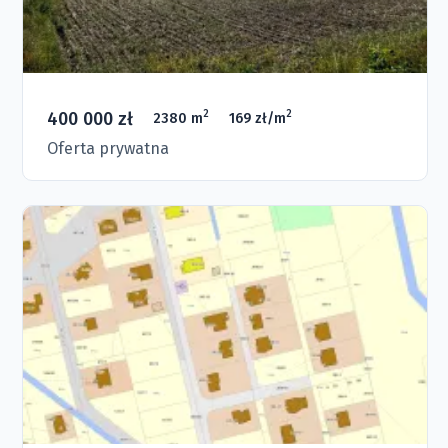
400 000 zł
2
2
2380 m
169 zł/m
Oferta prywatna