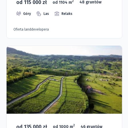
od 115 000 zł
2
od 1104 m
48 gruntów
Góry
Las
Relaks
Oferta landdevelopera
od 135 000 zł
2
od 1000 m
46 gruntów