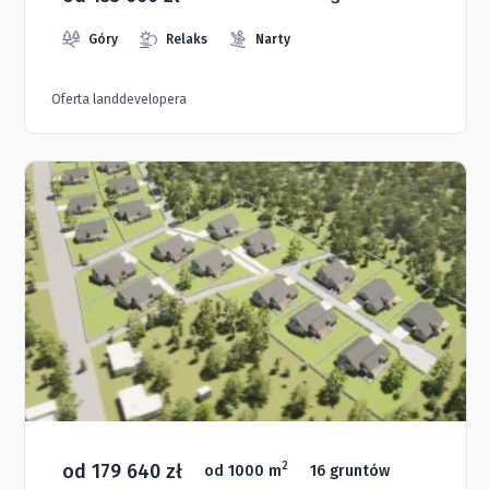
Góry
Relaks
Narty
Oferta landdevelopera
od 179 640 zł
2
od 1000 m
16 gruntów