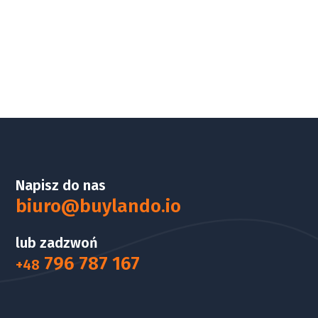
Napisz do nas
biuro@buylando.io
lub zadzwoń
796 787 167
+48