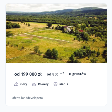
od 199 000 zł
2
od 850 m
8 gruntów
Góry
Rowery
Media
Oferta landdevelopera