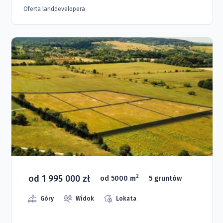
Oferta landdevelopera
od 1 995 000 zł
2
od 5000 m
5 gruntów
Góry
Widok
Lokata