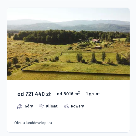
od 721 440 zł
2
od 8016 m
1 grunt
Góry
Klimat
Rowery
Oferta landdevelopera