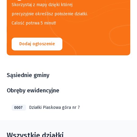
Skorzystaj z mapy dzięki której
precyzyjnie określisz położenie działki.
Calość potrwa 5 minut!
Dodaj ogłoszenie
Sąsiednie gminy
Obręby ewidencyjne
Działki Piaskowa góra nr 7
0007
Wszystkie działki