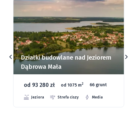
Działki budowlane nad Jeziorem
Dąbrowa Mała
od 93 280 zł
2
od 1075 m
66 grunt
Jeziora
Strefa ciszy
Media