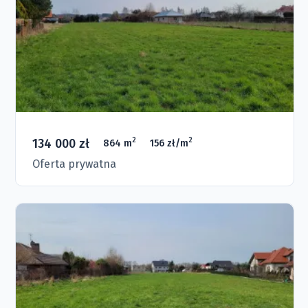
134 000 zł
2
2
864 m
156 zł/m
Oferta prywatna