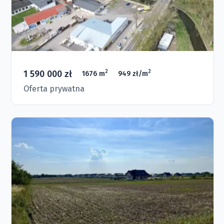
1 590 000 zł
2
2
1676 m
949 zł/m
Oferta prywatna