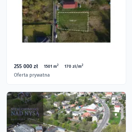
255 000 zł
2
2
1501 m
170 zł/m
Oferta prywatna