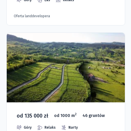
Góry
Las
Relaks
Oferta landdevelopera
od 135 000 zł
2
od 1000 m
46 gruntów
Góry
Relaks
Narty