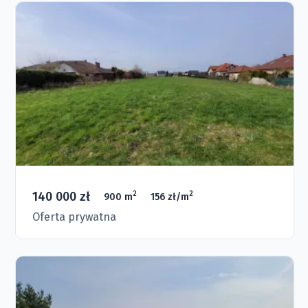
140 000 zł
2
2
900 m
156 zł/m
Oferta prywatna