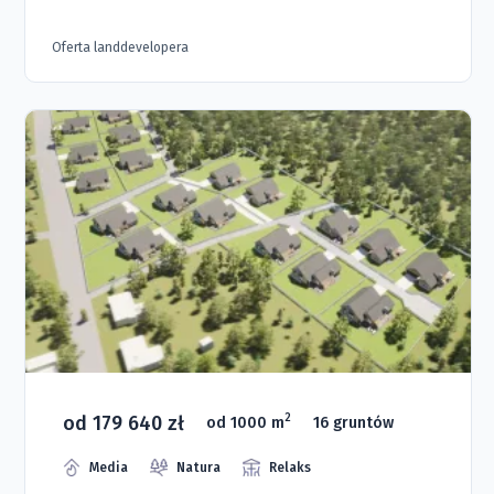
Oferta landdevelopera
od 179 640 zł
2
od 1000 m
16 gruntów
Media
Natura
Relaks