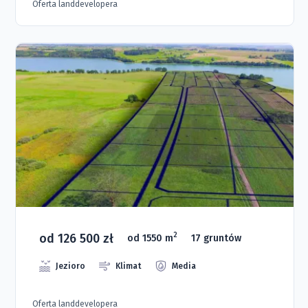
Oferta landdevelopera
od 126 500 zł
2
od 1550 m
17 gruntów
Jezioro
Klimat
Media
Oferta landdevelopera