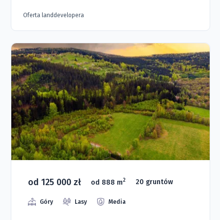
Oferta landdevelopera
od 125 000 zł
2
od 888 m
20 gruntów
Góry
Lasy
Media