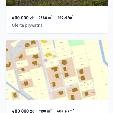
400 000 zł
2
2
2380 m
169 zł/m
Oferta prywatna
480 000 zł
2
2
1190 m
404 zł/m