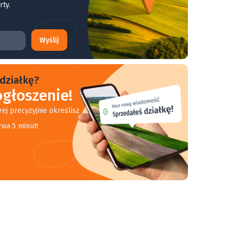
rty.
Wyślij
działkę?
głoszenie!
rej precyzyjnie określisz
rwa 5 minut!