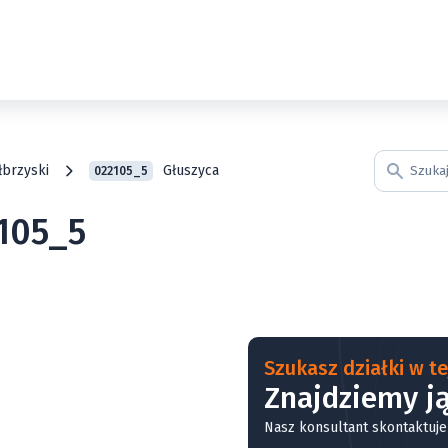
łbrzyski
Głuszyca
022105_5
2105_5
Szukasz działki w tej
Znajdziemy ją
Nasz konsultant skontaktuje