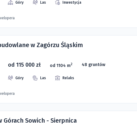
Góry
Las
Inwestycja
evelopera
 budowlane w Zagórzu Śląskim
od 115 000 zł
48 gruntów
2
od 1104 m
Góry
Las
Relaks
evelopera
w Górach Sowich - Sierpnica