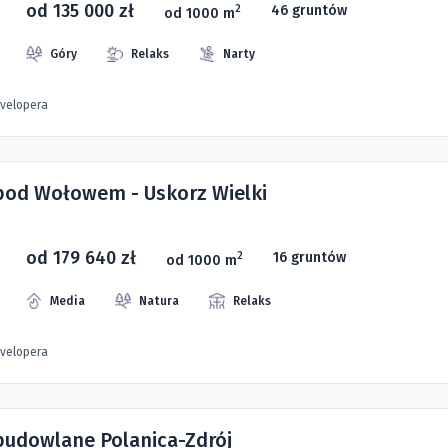
od 135 000 zł
46 gruntów
2
od 1000 m
Góry
Relaks
Narty
evelopera
 pod Wołowem - Uskorz Wielki
od 179 640 zł
16 gruntów
2
od 1000 m
Media
Natura
Relaks
evelopera
 budowlane Polanica-Zdrój