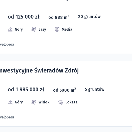
od 125 000 zł
20 gruntów
2
od 888 m
Góry
Lasy
Media
evelopera
 inwestycyjne Świeradów Zdrój
od 1 995 000 zł
5 gruntów
2
od 5000 m
Góry
Widok
Lokata
evelopera