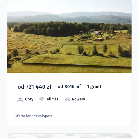
od 721 440 zł
2
od 8016 m
1 grunt
Góry
Klimat
Rowery
Oferta landdevelopera