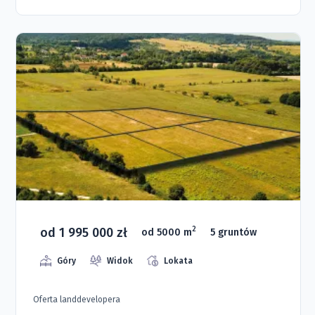
od 1 995 000 zł
2
od 5000 m
5 gruntów
Góry
Widok
Lokata
Oferta landdevelopera