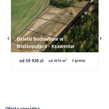
Działki budowlane w
Wielkopolsce - Ksawerów
od 59 920 zł
2
od 1070 m
3 grunty
Oferta specjalna