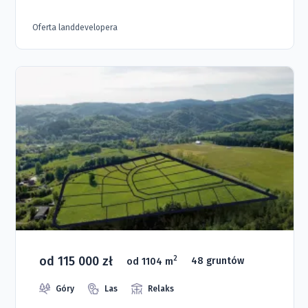
Oferta landdevelopera
od 115 000 zł
2
od 1104 m
48 gruntów
Góry
Las
Relaks