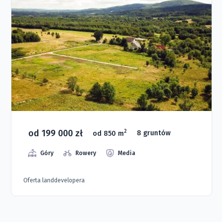
od 199 000 zł
2
od 850 m
8 gruntów
Góry
Rowery
Media
Oferta landdevelopera