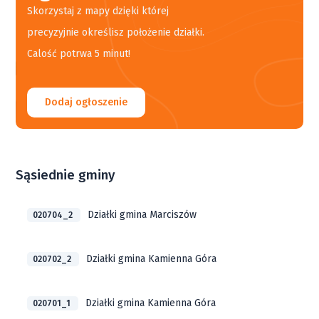
Skorzystaj z mapy dzięki której
precyzyjnie określisz położenie działki.
Calość potrwa 5 minut!
Dodaj ogłoszenie
Sąsiednie gminy
Działki gmina Marciszów
020704_2
Działki gmina Kamienna Góra
020702_2
Działki gmina Kamienna Góra
020701_1