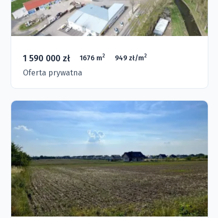
1 590 000 zł
2
2
1676 m
949 zł/m
Oferta prywatna