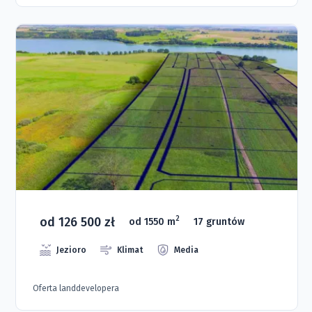
od 126 500 zł
2
od 1550 m
17 gruntów
Jezioro
Klimat
Media
Oferta landdevelopera