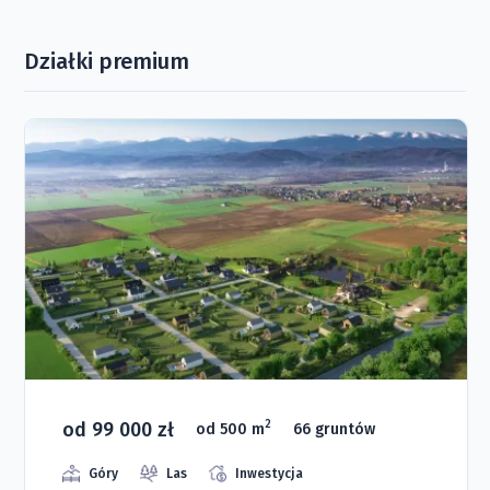
Działki premium
od 99 000 zł
2
od 500 m
66 gruntów
Góry
Las
Inwestycja