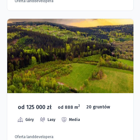
Oferta landdevelopera
od 125 000 zł
2
od 888 m
20 gruntów
Góry
Lasy
Media
Oferta landdevelopera