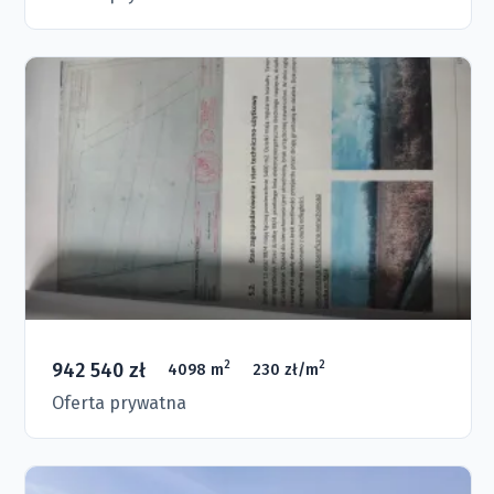
942 540 zł
2
2
4098 m
230 zł/m
Oferta prywatna