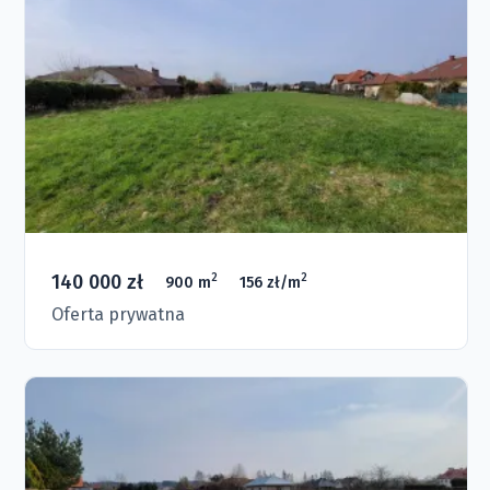
140 000 zł
2
2
900 m
156 zł/m
Oferta prywatna