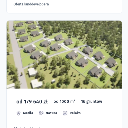
Oferta landdevelopera
od 179 640 zł
2
od 1000 m
16 gruntów
Media
Natura
Relaks