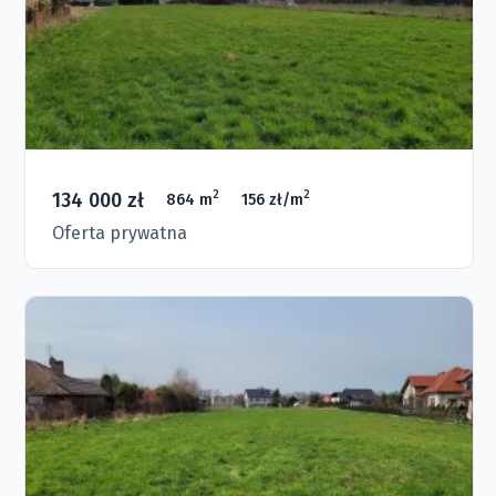
134 000 zł
2
2
864 m
156 zł/m
Oferta prywatna