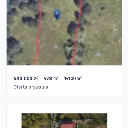
680 000 zł
2
2
4851 m
141 zł/m
Oferta prywatna