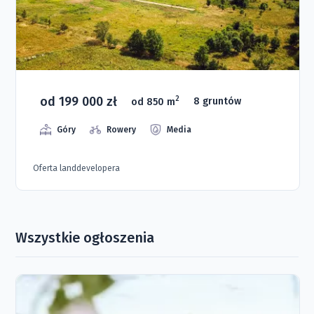
od 199 000 zł
2
od 850 m
8 gruntów
Góry
Rowery
Media
Oferta landdevelopera
Wszystkie ogłoszenia