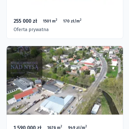
255 000 zł
2
2
1501 m
170 zł/m
Oferta prywatna
1 590 000 zł
2
2
1676 m
949 zł/m