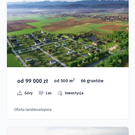
od 99 000 zł
2
od 500 m
66 gruntów
Góry
Las
Inwestycja
Oferta landdevelopera