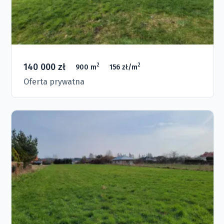
140 000 zł
2
2
900 m
156 zł/m
Oferta prywatna