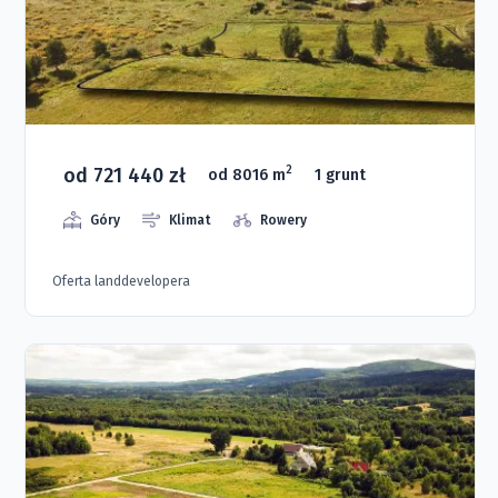
od 721 440 zł
2
od 8016 m
1 grunt
Góry
Klimat
Rowery
Oferta landdevelopera