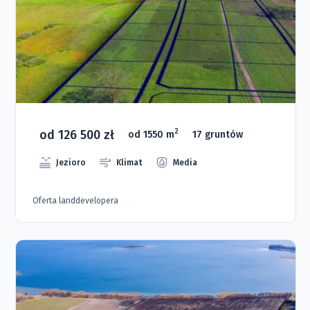
od 126 500 zł
2
od 1550 m
17 gruntów
Jezioro
Klimat
Media
Oferta landdevelopera