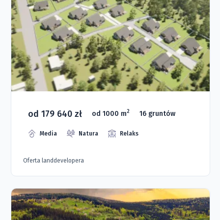
od 179 640 zł
2
od 1000 m
16 gruntów
Media
Natura
Relaks
Oferta landdevelopera