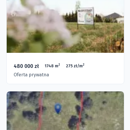
480 000 zł
2
2
1748 m
275 zł/m
Oferta prywatna