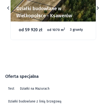
Działki budowlane w
Wielkopolsce - Ksawerów
od 59 920 zł
2
od 1070 m
3 grunty
Oferta specjalna
Test
Działki na Mazurach
Działki budowlane z linią brzegową