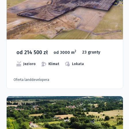
od 214 500 zł
2
od 3000 m
23 grunty
Jezioro
Klimat
Lokata
Oferta landdevelopera