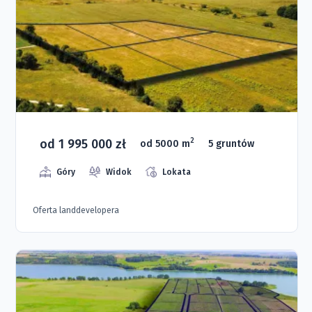
od 1 995 000 zł
2
od 5000 m
5 gruntów
Góry
Widok
Lokata
Oferta landdevelopera