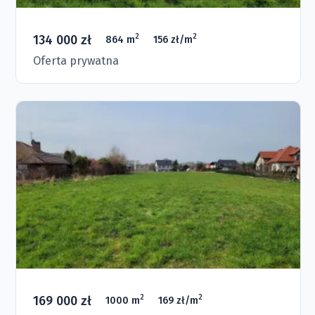
134 000 zł
2
2
864 m
156 zł/m
Oferta prywatna
169 000 zł
2
2
1000 m
169 zł/m