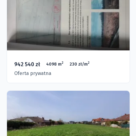
942 540 zł
2
2
4098 m
230 zł/m
Oferta prywatna