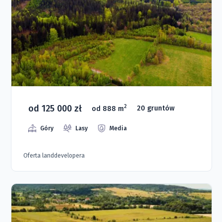
od 125 000 zł
2
od 888 m
20 gruntów
Góry
Lasy
Media
Oferta landdevelopera