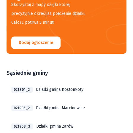
Skorzystaj z mapy dzięki której
precyzyjnie określisz położenie działki.
Calość potrwa 5 minut!
Dodaj ogłoszenie
Sąsiednie gminy
Działki gmina Kostomłoty
021801_2
Działki gmina Marcinowice
021905_2
Działki gmina Żarów
021908_3