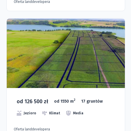
Oferta landdevelopera
od 126 500 zł
2
od 1550 m
17 gruntów
Jezioro
Klimat
Media
Oferta landdevelopera