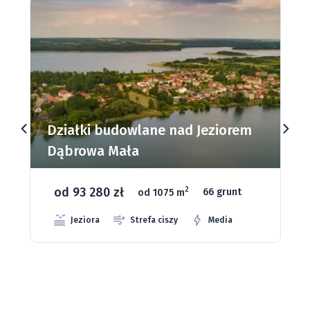
Działki budowlane nad Jeziorem
Dąbrowa Mała
od 93 280 zł
2
od 1075 m
66 grunt
Jeziora
Strefa ciszy
Media