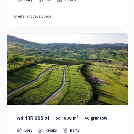
Góry
Las
Relaks
Oferta landdevelopera
od 135 000 zł
2
od 1000 m
46 gruntów
Góry
Relaks
Narty