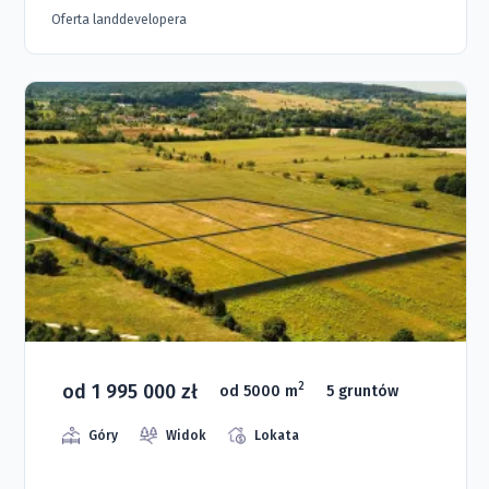
Oferta landdevelopera
od 1 995 000 zł
2
od 5000 m
5 gruntów
Góry
Widok
Lokata