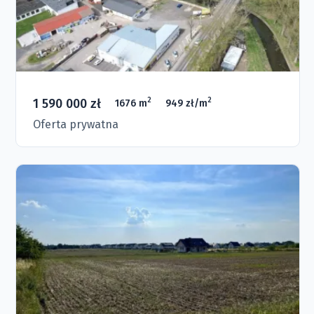
1 590 000 zł
2
2
1676 m
949 zł/m
Oferta prywatna