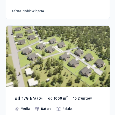
Oferta landdevelopera
od 179 640 zł
2
od 1000 m
16 gruntów
Media
Natura
Relaks