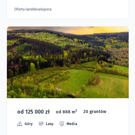
Oferta landdevelopera
od 125 000 zł
2
od 888 m
20 gruntów
Góry
Lasy
Media