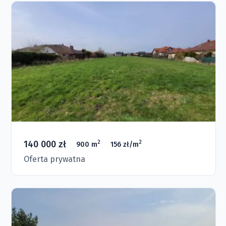
140 000 zł
2
2
900 m
156 zł/m
Oferta prywatna