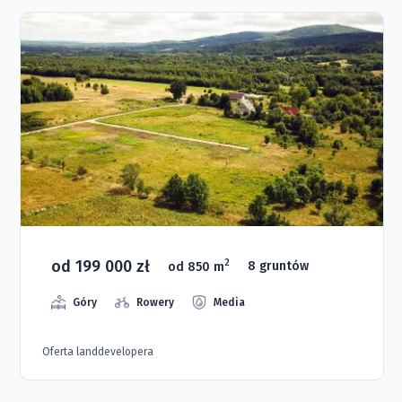
od 199 000 zł
2
od 850 m
8 gruntów
Góry
Rowery
Media
Oferta landdevelopera