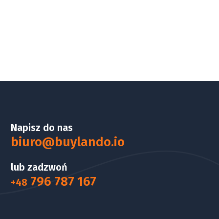
Napisz do nas
biuro@buylando.io
lub zadzwoń
796 787 167
+48