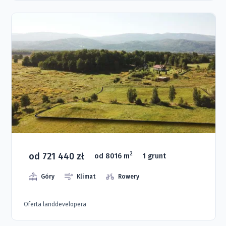
od 721 440 zł
2
od 8016 m
1 grunt
Góry
Klimat
Rowery
Oferta landdevelopera