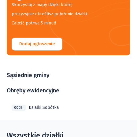
Skorzystaj z mapy dzięki której
precyzyjnie określisz położenie działki.
Calość potrwa 5 minut!
Dodaj ogłoszenie
Sąsiednie gminy
Obręby ewidencyjne
Działki Sobótka
0002
Wszystkie działki