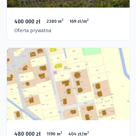
400 000 zł
2
2
2380 m
169 zł/m
Oferta prywatna
480 000 zł
2
2
1190 m
404 zł/m