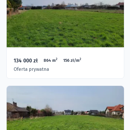
134 000 zł
2
2
864 m
156 zł/m
Oferta prywatna