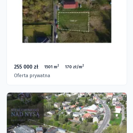
255 000 zł
2
2
1501 m
170 zł/m
Oferta prywatna