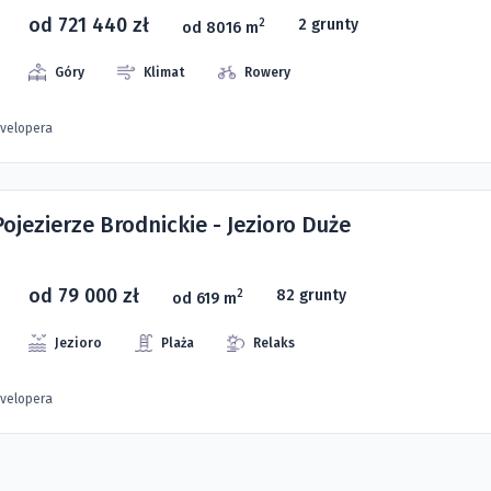
od 721 440 zł
2 grunty
2
od 8016 m
Góry
Klimat
Rowery
evelopera
Pojezierze Brodnickie - Jezioro Duże
od 79 000 zł
82 grunty
2
od 619 m
Jezioro
Plaża
Relaks
evelopera