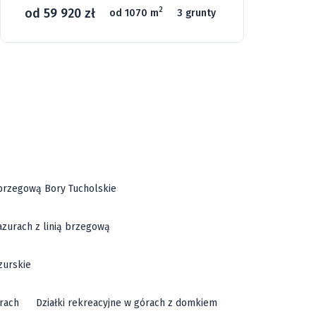
od 59 920 zł
o
2
od 1070 m
3 grunty
46
ą brzegową Bory Tucholskie
azurach z linią brzegową
zurskie
órach
Działki rekreacyjne w górach z domkiem