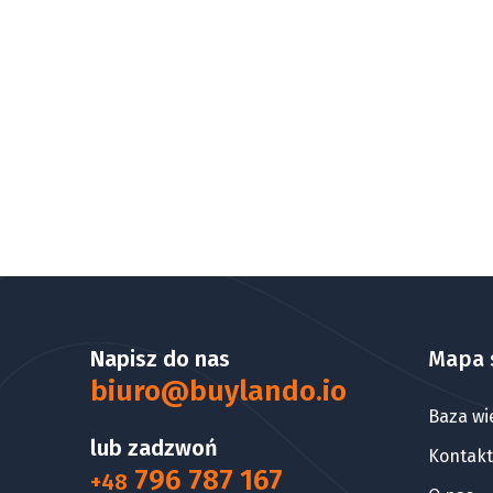
Napisz do nas
Mapa 
biuro@buylando.io
Baza wi
lub zadzwoń
Kontakt
796 787 167
+48