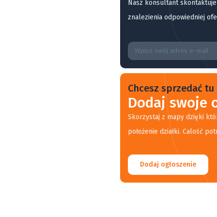
Nasz konsultant skontaktuje
znalezienia odpowiedniej ofe
Chcesz sprzedać tu 
Dodaj swoje o
Skorzystaj z mapy dzięki któ
położenie działki. Calość pot
Dodaj ogłoszenie