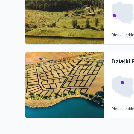
Oferta landd
Działki 
Oferta landd