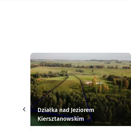
rz
Działka nad Jeziorem
Kiersztanowskim