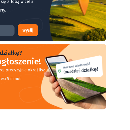
 się z Tobą w celu
rty.
Wyślij
działkę?
głoszenie!
rej precyzyjnie określisz
rwa 5 minut!