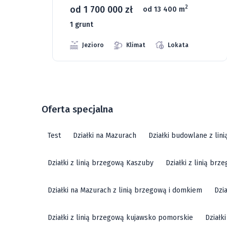
od 1 700 000 zł
2
od 13 400 m
1 grunt
Jezioro
Klimat
Lokata
Oferta specjalna
Test
Działki na Mazurach
Działki budowlane z lin
Działki z linią brzegową Kaszuby
Działki z linią br
Działki na Mazurach z linią brzegową i domkiem
Dzi
Działki z linią brzegową kujawsko pomorskie
Działk