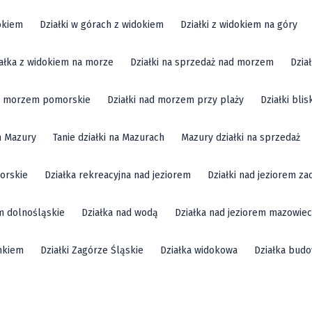
okiem
Działki w górach z widokiem
Działki z widokiem na góry
ałka z widokiem na morze
Działki na sprzedaż nad morzem
Dzia
ad morzem pomorskie
Działki nad morzem przy plaży
Działki bli
m Mazury
Tanie działki na Mazurach
Mazury działki na sprzedaż
orskie
Działka rekreacyjna nad jeziorem
Działki nad jeziorem z
em dolnośląskie
Działka nad wodą
Działka nad jeziorem mazowiec
mkiem
Działki Zagórze Śląskie
Działka widokowa
Działka bud