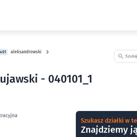
aleksandrowski
401
ujawski - 040101_1
Szukasz działki w tej
Znajdziemy ją