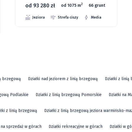
od 93 280 zł
2
od 1075 m
66 grunt
Jeziora
Strefa ciszy
Media
ią brzegową
Działki nad jeziorem z linią brzegową
Działki z lini
zegową Podlaskie
Działki z linią brzegową Pomorskie
Działki na M
ałki z linią brzegową
Działki z linią brzegową jeziora warmińsko-ma
i na sprzedaż w górach
Działki rekreacyjne w górach
Działki w g