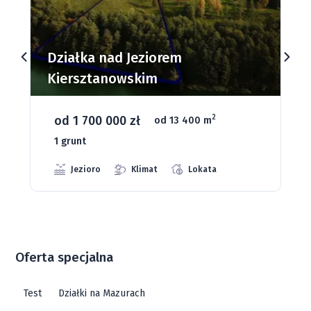
Działki budowlane nad Jeziorem
Dąbrowa Mała
od 93 280 zł
2
od 1075 m
66 grunt
Jeziora
Strefa ciszy
Media
Oferta specjalna
Test
Działki na Mazurach