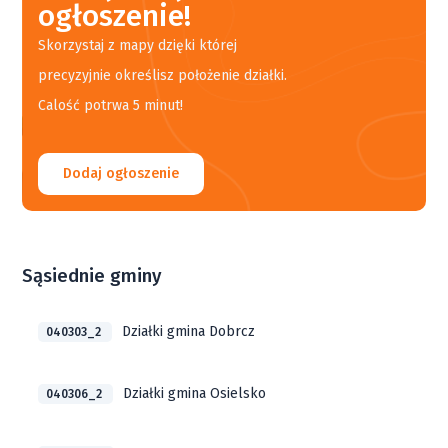
ogłoszenie!
Skorzystaj z mapy dzięki której
precyzyjnie określisz położenie działki.
Calość potrwa 5 minut!
Dodaj ogłoszenie
Sąsiednie gminy
Działki gmina Dobrcz
040303_2
Działki gmina Osielsko
040306_2