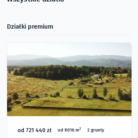
Działki premium
od 721 440 zł
2
od 8016 m
2 grunty