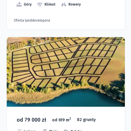
Góry
Klimat
Rowery
Oferta landdevelopera
od 79 000 zł
2
od 619 m
82 grunty