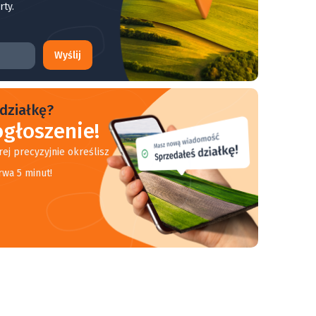
rty.
Wyślij
działkę?
głoszenie!
rej precyzyjnie określisz
rwa 5 minut!