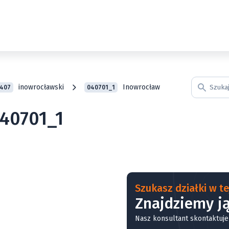
inowrocławski
Inowrocław
407
040701_1
040701_1
Szukasz działki w tej
Znajdziemy ją
Nasz konsultant skontaktuje