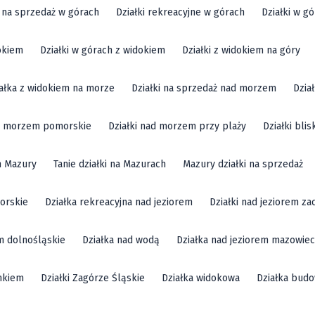
i na sprzedaż w górach
Działki rekreacyjne w górach
Działki w g
okiem
Działki w górach z widokiem
Działki z widokiem na góry
ałka z widokiem na morze
Działki na sprzedaż nad morzem
Dzia
ad morzem pomorskie
Działki nad morzem przy plaży
Działki bli
m Mazury
Tanie działki na Mazurach
Mazury działki na sprzedaż
orskie
Działka rekreacyjna nad jeziorem
Działki nad jeziorem z
em dolnośląskie
Działka nad wodą
Działka nad jeziorem mazowiec
mkiem
Działki Zagórze Śląskie
Działka widokowa
Działka bud