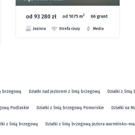
od 93 280 zł
2
od 1075 m
66 grunt
Jeziora
Strefa ciszy
Media
ią brzegową
Działki nad jeziorem z linią brzegową
Działki z lini
zegową Podlaskie
Działki z linią brzegową Pomorskie
Działki na M
ałki z linią brzegową
Działki z linią brzegową jeziora warmińsko-ma