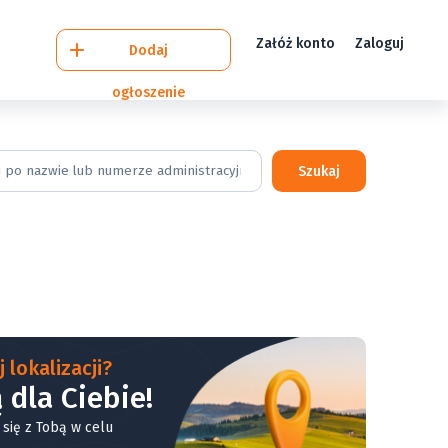
Załóż konto
Zaloguj
Dodaj
ogłoszenie
Szukaj
 lokalizacji?
 dla Ciebie!
 się z Tobą w celu