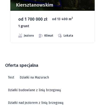
Dąbrowa Mała
od 93 280 zł
2
od 1075 m
66 grunt
Jeziora
Strefa ciszy
Media
Oferta specjalna
Test
Działki na Mazurach
Działki budowlane z linią brzegową
Działki nad jeziorem z linią brzegową