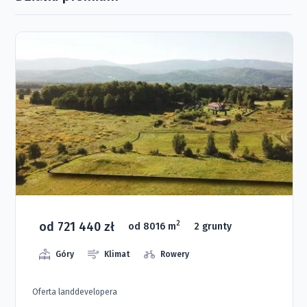
od 721 440 zł
2
od 8016 m
2 grunty
Góry
Klimat
Rowery
Oferta landdevelopera