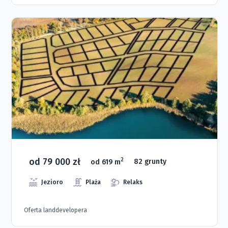
od 79 000 zł
2
od 619 m
82 grunty
Jezioro
Plaża
Relaks
Oferta landdevelopera