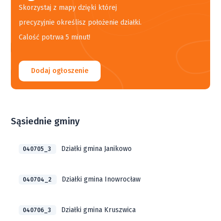
Skorzystaj z mapy dzięki której
precyzyjnie określisz położenie działki.
Calość potrwa 5 minut!
Dodaj ogłoszenie
Sąsiednie gminy
Działki gmina Janikowo
040705_3
Działki gmina Inowrocław
040704_2
Działki gmina Kruszwica
040706_3