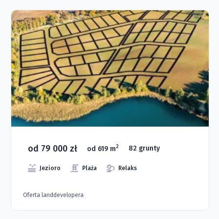
od 79 000 zł
2
od 619 m
82 grunty
Jezioro
Plaża
Relaks
Oferta landdevelopera