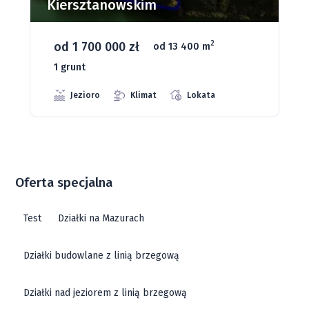
Dąbrowa Mała
od 93 280 zł
2
od 1075 m
66 grunt
Jeziora
Strefa ciszy
Media
Oferta specjalna
Test
Działki na Mazurach
Działki budowlane z linią brzegową
Działki nad jeziorem z linią brzegową