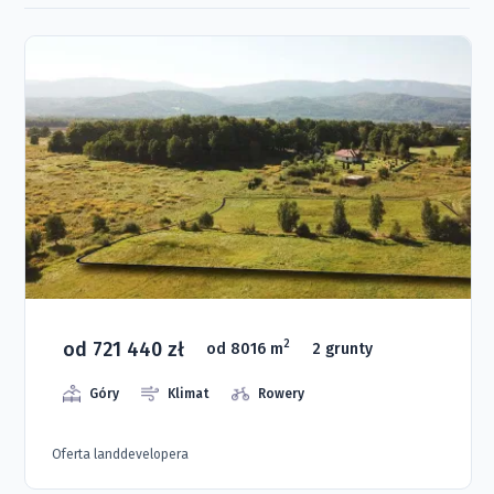
od 721 440 zł
2
od 8016 m
2 grunty
Góry
Klimat
Rowery
Oferta landdevelopera