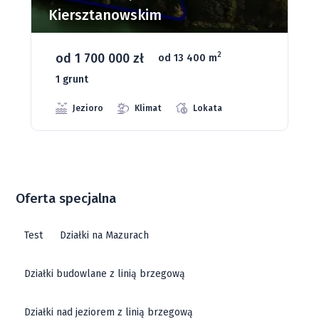
Dąbrowa Mała
od 93 280 zł
2
od 1075 m
66 grunt
Jeziora
Strefa ciszy
Media
Oferta specjalna
Test
Działki na Mazurach
Działki budowlane z linią brzegową
Działki nad jeziorem z linią brzegową