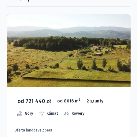
od 721 440 zł
2
od 8016 m
2 grunty
Góry
Klimat
Rowery
Oferta landdevelopera