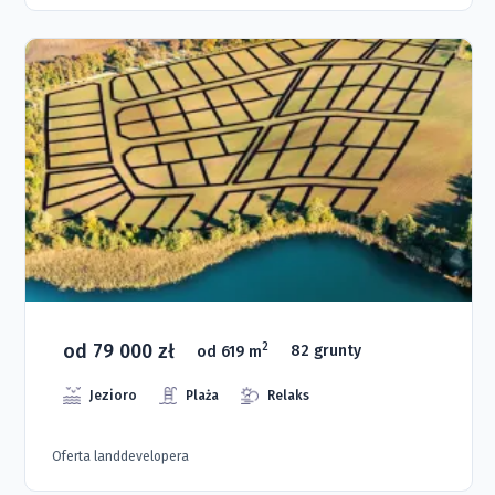
od 79 000 zł
2
od 619 m
82 grunty
Jezioro
Plaża
Relaks
Oferta landdevelopera